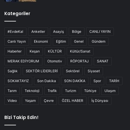
Kategoriler
#EvdeKal
Anketler
Asayiş
Bölge
CANLI YAYIN
Canlı Yayın
Ekonomi
Eğitim
Genel
Gündem
Haberler
Keşan
KÜLTÜR
Kültür/Sanat
MERAK EDİYORUM
Otomotiv
RÖPORTAJ
SANAT
Sağlık
SEKTÖR LİDERLERİ
Sektörel
Siyaset
SOKAKTAYIZ
Son Dakika
SON DAKİKA
Spor
TARİH
Tarım
Teknoloji
Trafik
Turizm
Türkiye
Ulaşım
Video
Yaşam
Çevre
ÖZEL HABER
İş Dünyası
Bizi Takip Edin!