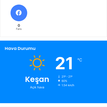
0
Fans
Hava Durumu
21
℃
Keşan
21º - 21º
60%
1.54 km/h
Açık hava