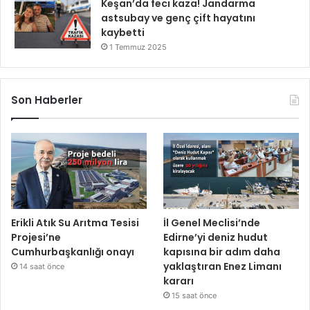
Keşan’da feci kaza! Jandarma
astsubay ve genç çift hayatını
kaybetti
1 Temmuz 2025
Son Haberler
Erikli Atık Su Arıtma Tesisi
İl Genel Meclisi’nde
Projesi’ne
Edirne’yi deniz hudut
Cumhurbaşkanlığı onayı
kapısına bir adım daha
yaklaştıran Enez Limanı
14 saat önce
kararı
15 saat önce