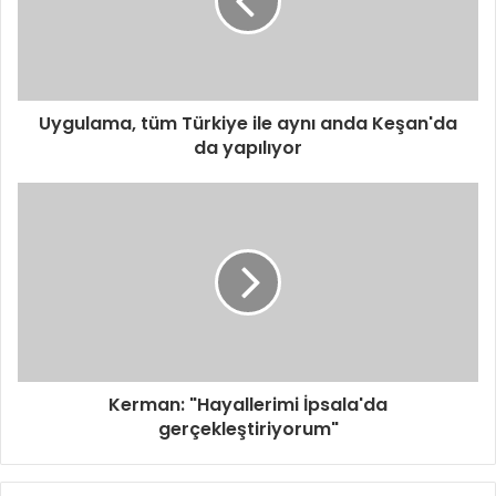
s
i
n
i
z
i
Uygulama, tüm Türkiye ile aynı anda Keşan'da
g
da yapılıyor
i
r
i
n
i
z
Kerman: "Hayallerimi İpsala'da
gerçekleştiriyorum"