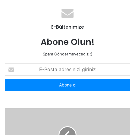
b
s
i
t
E-Bültenimize
e
s
Abone Olun!
i
Spam Göndermeyeceğiz :)
E
-
P
o
s
t
a
a
d
r
e