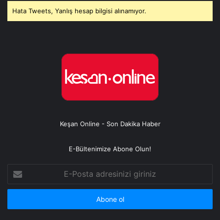
Hata Tweets, Yanlış hesap bilgisi alınamıyor.
Keşan Online - Son Dakika Haber
E-Bültenimize Abone Olun!
E-
Posta
adresinizi
giriniz