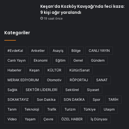
Keşan’da Kozköy Kavşağı’nda feci kaza:
9 kişi ağır yaralandı
19 saat önce
Kategoriler
#EvdeKal
Anketler
Asayiş
Bölge
CANLI YAYIN
Canlı Yayın
Ekonomi
Eğitim
Genel
Gündem
Haberler
Keşan
KÜLTÜR
Kültür/Sanat
MERAK EDİYORUM
Otomotiv
RÖPORTAJ
SANAT
Sağlık
SEKTÖR LİDERLERİ
Sektörel
Siyaset
SOKAKTAYIZ
Son Dakika
SON DAKİKA
Spor
TARİH
Tarım
Teknoloji
Trafik
Turizm
Türkiye
Ulaşım
Video
Yaşam
Çevre
ÖZEL HABER
İş Dünyası