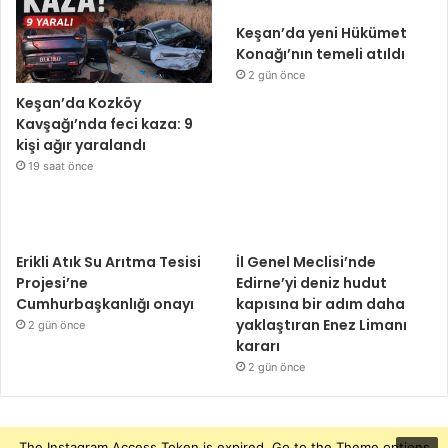
Keşan’da yeni Hükümet
Konağı’nın temeli atıldı
2 gün önce
Keşan’da Kozköy
Kavşağı’nda feci kaza: 9
kişi ağır yaralandı
19 saat önce
Erikli Atık Su Arıtma Tesisi
İl Genel Meclisi’nde
Projesi’ne
Edirne’yi deniz hudut
Cumhurbaşkanlığı onayı
kapısına bir adım daha
yaklaştıran Enez Limanı
2 gün önce
kararı
2 gün önce
The Instagram Access Token is expired, Go to the Theme options