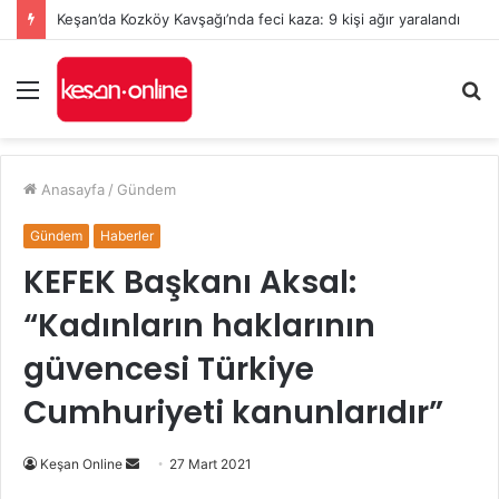
Keşan’da Kozköy Kavşağı’nda feci kaza: 9 kişi ağır yaralandı
Menü
A
y
...
Anasayfa
/
Gündem
Gündem
Haberler
KEFEK Başkanı Aksal:
“Kadınların haklarının
güvencesi Türkiye
Cumhuriyeti kanunlarıdır”
Bir
Keşan Online
27 Mart 2021
e-