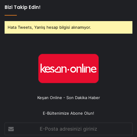
Bizi Takip Edin!
Hata Tweets, Yanlış hesap bilgisi alınamıyor.
Keşan Online - Son Dakika Haber
E-Bültenimize Abone Olun!
E-
Posta