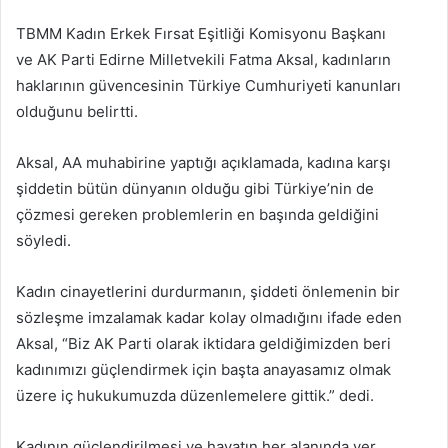
posta
TBMM Kadın Erkek Fırsat Eşitliği Komisyonu Başkanı
göndermek
ve AK Parti Edirne Milletvekili Fatma Aksal, kadınların
haklarının güvencesinin Türkiye Cumhuriyeti kanunları
olduğunu belirtti.
Aksal, AA muhabirine yaptığı açıklamada, kadına karşı
şiddetin bütün dünyanın olduğu gibi Türkiye’nin de
çözmesi gereken problemlerin en başında geldiğini
söyledi.
Kadın cinayetlerini durdurmanın, şiddeti önlemenin bir
sözleşme imzalamak kadar kolay olmadığını ifade eden
Aksal, “Biz AK Parti olarak iktidara geldiğimizden beri
kadınımızı güçlendirmek için başta anayasamız olmak
üzere iç hukukumuzda düzenlemelere gittik.” dedi.
Kadının güçlendirilmesi ve hayatın her alanında yer