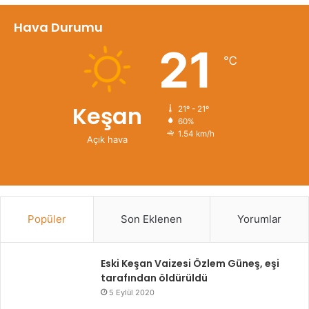
Hava Durumu
21
℃
Keşan
21º - 21º
60%
1.54 km/h
Açık hava
Popüler
Son Eklenen
Yorumlar
Eski Keşan Vaizesi Özlem Güneş, eşi
tarafından öldürüldü
5 Eylül 2020