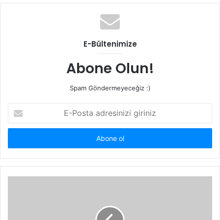
b
s
i
t
E-Bültenimize
e
s
Abone Olun!
i
Spam Göndermeyeceğiz :)
E
-
P
o
s
t
a
a
d
r
e