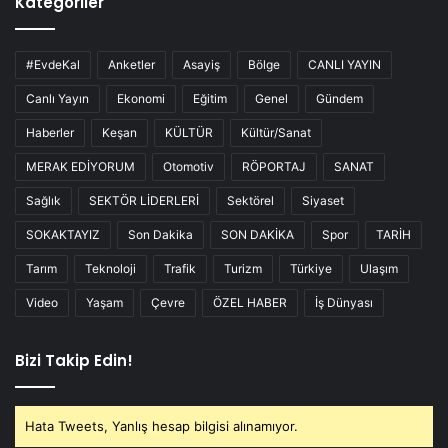
Kategoriler
#EvdeKal
Anketler
Asayiş
Bölge
CANLI YAYIN
Canlı Yayın
Ekonomi
Eğitim
Genel
Gündem
Haberler
Keşan
KÜLTÜR
Kültür/Sanat
MERAK EDİYORUM
Otomotiv
RÖPORTAJ
SANAT
Sağlık
SEKTÖR LİDERLERİ
Sektörel
Siyaset
SOKAKTAYIZ
Son Dakika
SON DAKİKA
Spor
TARİH
Tarım
Teknoloji
Trafik
Turizm
Türkiye
Ulaşım
Video
Yaşam
Çevre
ÖZEL HABER
İş Dünyası
Bizi Takip Edin!
Hata Tweets, Yanlış hesap bilgisi alınamıyor.