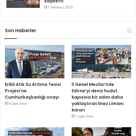
kaybetti
1 Temmuz 2025
Son Haberler
Erikli Atık Su Arıtma Tesisi
İl Genel Meclisi’nde
Projesi’ne
Edirne’yi deniz hudut
Cumhurbaşkanlığı onayı
kapısına bir adım daha
yaklaştıran Enez Limanı
6 saat önce
kararı
7 saat önce