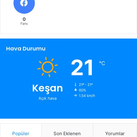
0
Fans
Hava Durumu
21
℃
Keşan
21º - 21º
60%
1.54 km/h
Açık hava
Popüler
Son Eklenen
Yorumlar