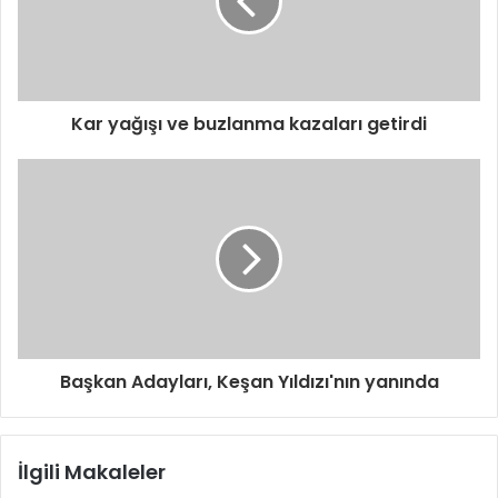
s
i
n
i
z
i
Kar yağışı ve buzlanma kazaları getirdi
g
i
r
i
n
i
z
Başkan Adayları, Keşan Yıldızı'nın yanında
İlgili Makaleler