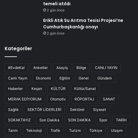
temeli atıldı
2 gün önce
Erikli Atık Su Arıtma Tesisi Projesi’ne
Cumhurbaşkanlığı onayı
2 gün önce
Kategoriler
#EvdeKal
Anketler
Asayiş
Bölge
CANLI YAYIN
Canlı Yayın
Ekonomi
Eğitim
Genel
Gündem
Haberler
Keşan
KÜLTÜR
Kültür/Sanat
MERAK EDİYORUM
Otomotiv
RÖPORTAJ
SANAT
Sağlık
SEKTÖR LİDERLERİ
Sektörel
Siyaset
SOKAKTAYIZ
Son Dakika
SON DAKİKA
Spor
TARİH
Tarım
Teknoloji
Trafik
Turizm
Türkiye
Ulaşım