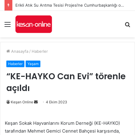
Erikli Atık Su Arıtma Tesisi Projesi’ne Cumhurbaşkanlığı onayı
Menü
A
y
...
Anasayfa
/
Haberler
Haberler
Yaşam
“KE-HAYKO Can Evi” törenle
açıldı
Bir
Keşan Online
4 Ekim 2023
e-
posta
Keşan Sokak Hayvanlarını Korum Derneği (KE-HAYKO)
göndermek
tarafından Mehmet Gemici Cennet Bahçesi karşısında,