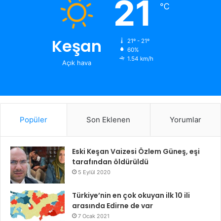
21
℃
Keşan
21º - 21º
60%
1.54 km/h
Açık hava
Popüler
Son Eklenen
Yorumlar
Eski Keşan Vaizesi Özlem Güneş, eşi
tarafından öldürüldü
5 Eylül 2020
Türkiye’nin en çok okuyan ilk 10 ili
arasında Edirne de var
7 Ocak 2021