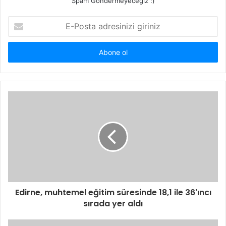
Spam Göndermeyeceğiz :)
E-
Posta
adresinizi
giriniz
Edirne, muhtemel eğitim süresinde 18,1 ile 36'ıncı
sırada yer aldı