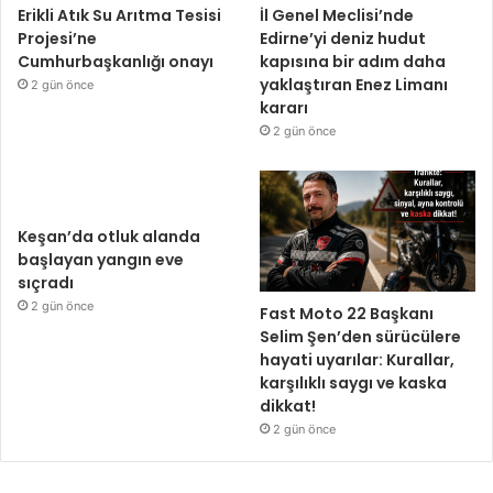
Erikli Atık Su Arıtma Tesisi
İl Genel Meclisi’nde
Projesi’ne
Edirne’yi deniz hudut
Cumhurbaşkanlığı onayı
kapısına bir adım daha
yaklaştıran Enez Limanı
2 gün önce
kararı
2 gün önce
Keşan’da otluk alanda
başlayan yangın eve
sıçradı
2 gün önce
Fast Moto 22 Başkanı
Selim Şen’den sürücülere
hayati uyarılar: Kurallar,
karşılıklı saygı ve kaska
dikkat!
2 gün önce