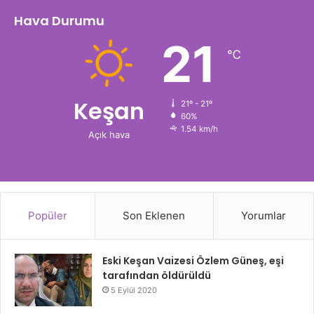
Hava Durumu
21
℃
Keşan
21º - 21º
60%
1.54 km/h
Açık hava
Popüler
Son Eklenen
Yorumlar
Eski Keşan Vaizesi Özlem Güneş, eşi
tarafından öldürüldü
5 Eylül 2020