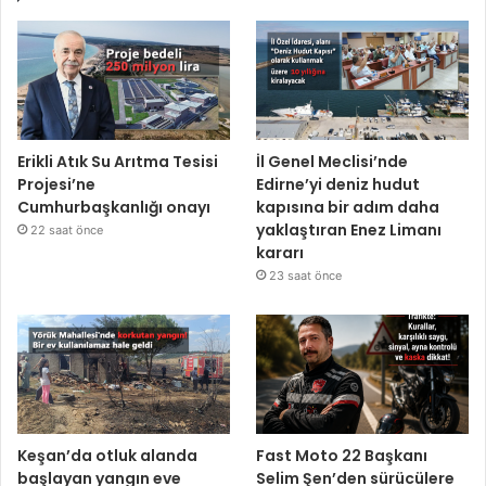
Erikli Atık Su Arıtma Tesisi
İl Genel Meclisi’nde
Projesi’ne
Edirne’yi deniz hudut
Cumhurbaşkanlığı onayı
kapısına bir adım daha
yaklaştıran Enez Limanı
22 saat önce
kararı
23 saat önce
Keşan’da otluk alanda
Fast Moto 22 Başkanı
başlayan yangın eve
Selim Şen’den sürücülere