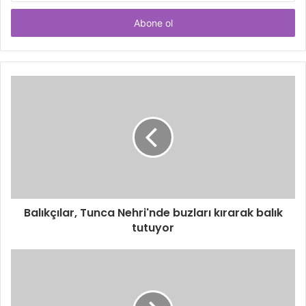
adresinizi
giriniz
Balıkçılar, Tunca Nehri'nde buzları kırarak balık
tutuyor