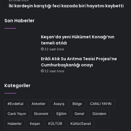
20 Ocak 2023
İki kardeşin karıştığı feci kazada biri hayatını kaybetti
Son Haberler
Keşan’da yeni Hükümet Konağı’nın
temeli atıldı
22 saat önce
Erikli Atık Su Arıtma Tesisi Projesi’ne
Cumhurbaşkanlığı onayı
22 saat önce
Kategoriler
#EvdeKal
Anketler
Asayiş
Bölge
CANLI YAYIN
Canlı Yayın
Ekonomi
Eğitim
Genel
Gündem
Haberler
Keşan
KÜLTÜR
Kültür/Sanat