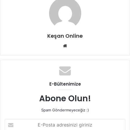
Keşan Online
Web
sitesi
E-Bültenimize
Abone Olun!
Spam Göndermeyeceğiz :)
E-
Posta