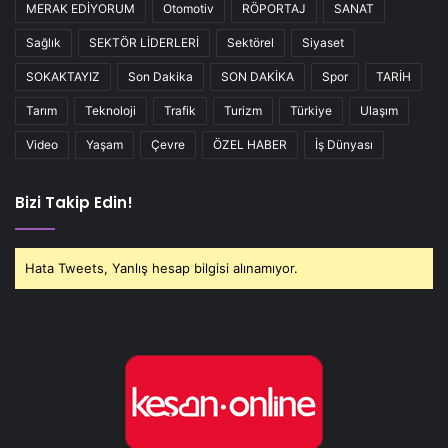
MERAK EDİYORUM
Otomotiv
RÖPORTAJ
SANAT
Sağlık
SEKTÖR LİDERLERİ
Sektörel
Siyaset
SOKAKTAYIZ
Son Dakika
SON DAKİKA
Spor
TARİH
Tarım
Teknoloji
Trafik
Turizm
Türkiye
Ulaşım
Video
Yaşam
Çevre
ÖZEL HABER
İş Dünyası
Bizi Takip Edin!
Hata Tweets, Yanlış hesap bilgisi alınamıyor.