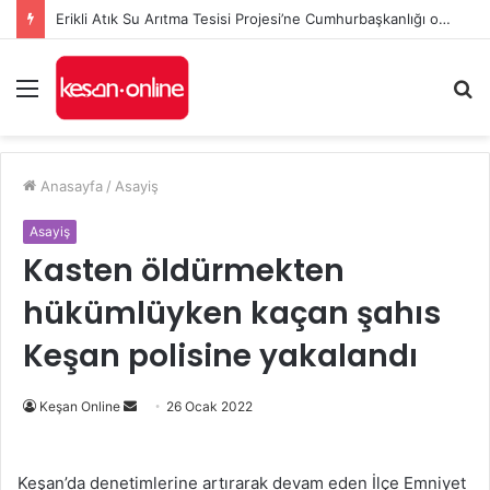
Erikli Atık Su Arıtma Tesisi Projesi’ne Cumhurbaşkanlığı onayı
Menü
A
y
...
Anasayfa
/
Asayiş
Asayiş
Kasten öldürmekten
hükümlüyken kaçan şahıs
Keşan polisine yakalandı
Bir
Keşan Online
26 Ocak 2022
e-
posta
Keşan’da denetimlerine artırarak devam eden İlçe Emniyet
göndermek