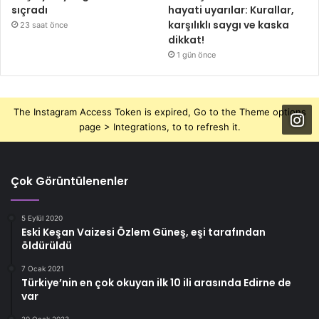
sıçradı
hayati uyarılar: Kurallar,
karşılıklı saygı ve kaska
23 saat önce
dikkat!
1 gün önce
The Instagram Access Token is expired, Go to the Theme options
page > Integrations, to to refresh it.
Çok Görüntülenenler
5 Eylül 2020
Eski Keşan Vaizesi Özlem Güneş, eşi tarafından
öldürüldü
7 Ocak 2021
Türkiye’nin en çok okuyan ilk 10 ili arasında Edirne de
var