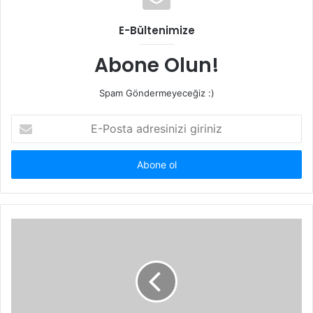
E-Bültenimize
Abone Olun!
Spam Göndermeyeceğiz :)
E-
Posta
adresinizi
giriniz