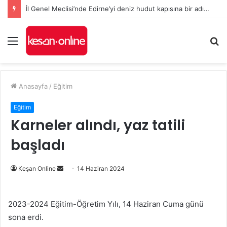
İl Genel Meclisi’nde Edirne’yi deniz hudut kapısına bir adım daha yaklaştıran Enez Limanı kararı
Menü
A
y
...
Anasayfa
/
Eğitim
Eğitim
Karneler alındı, yaz tatili
başladı
Bir
Keşan Online
14 Haziran 2024
e-
posta
2023-2024 Eğitim-Öğretim Yılı, 14 Haziran Cuma günü
göndermek
sona erdi.