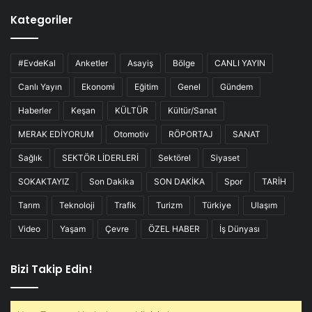
Kategoriler
#EvdeKal
Anketler
Asayiş
Bölge
CANLI YAYIN
Canlı Yayın
Ekonomi
Eğitim
Genel
Gündem
Haberler
Keşan
KÜLTÜR
Kültür/Sanat
MERAK EDİYORUM
Otomotiv
RÖPORTAJ
SANAT
Sağlık
SEKTÖR LİDERLERİ
Sektörel
Siyaset
SOKAKTAYIZ
Son Dakika
SON DAKİKA
Spor
TARİH
Tarım
Teknoloji
Trafik
Turizm
Türkiye
Ulaşım
Video
Yaşam
Çevre
ÖZEL HABER
İş Dünyası
Bizi Takip Edin!