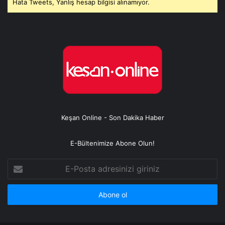
Hata Tweets, Yanlış hesap bilgisi alınamıyor.
Keşan Online - Son Dakika Haber
E-Bültenimize Abone Olun!
E-
Posta
adresinizi
giriniz