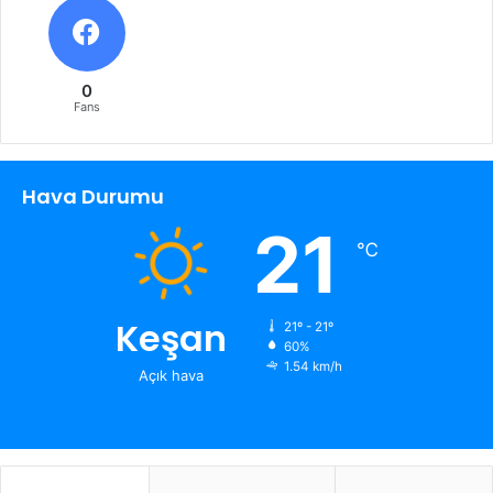
0
Fans
Hava Durumu
21
℃
Keşan
21º - 21º
60%
1.54 km/h
Açık hava