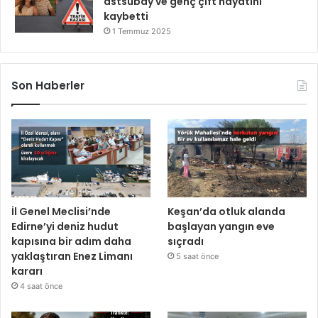
astsubay ve genç çift hayatını
kaybetti
1 Temmuz 2025
Son Haberler
İl Genel Meclisi’nde
Keşan’da otluk alanda
Edirne’yi deniz hudut
başlayan yangın eve
kapısına bir adım daha
sıçradı
yaklaştıran Enez Limanı
5 saat önce
kararı
4 saat önce