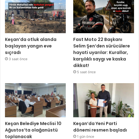
Keşan’da otluk alanda
Fast Moto 22 Başkanı
başlayan yangın eve
Selim Şen’den sürücülere
sıçradı
hayati uyarılar: Kurallar,
karşılıklı saygı ve kaska
3 saat önce
dikkat!
5 saat önce
Keşan Belediye Meclisi 10
Keşan’da Yeni Parti
Ağustos’ta olağanüstü
dönemi resmen başladı
toplanacak
1 gün önce