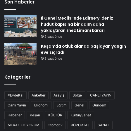
Son Haberler
İl Genel Meclisi’nde Edirne’yi deniz
hudut kapısına bir adım daha
yaklaştıran Enez Limanı kararı
2 saat önce
Keşan’da otluk alanda başlayan yangın
eve sıçradı
3 saat önce
Kategoriler
#EvdeKal
Anketler
Asayiş
Bölge
CANLI YAYIN
Canlı Yayın
Ekonomi
Eğitim
Genel
Gündem
Haberler
Keşan
KÜLTÜR
Kültür/Sanat
MERAK EDİYORUM
Otomotiv
RÖPORTAJ
SANAT