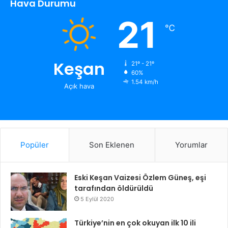
Hava Durumu
21
℃
Keşan
21º - 21º
60%
1.54 km/h
Açık hava
Popüler
Son Eklenen
Yorumlar
Eski Keşan Vaizesi Özlem Güneş, eşi
tarafından öldürüldü
5 Eylül 2020
Türkiye’nin en çok okuyan ilk 10 ili