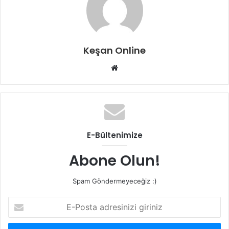
Keşan Online
Web
sitesi
E-Bültenimize
Abone Olun!
Spam Göndermeyeceğiz :)
E-
Posta
adresinizi