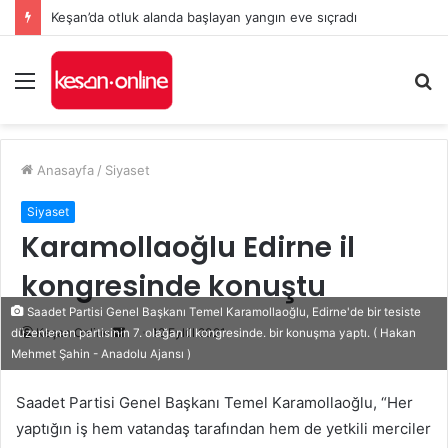
Keşan’da otluk alanda başlayan yangın eve sıçradı
Menü
A
y
...
Anasayfa
/
Siyaset
Siyaset
Karamollaoğlu Edirne il
kongresinde konuştu
Saadet Partisi Genel Başkanı Temel Karamollaoğlu, Edirne'de bir tesiste
Bir
Keşan Online
12 Eylül 2021
düzenlenen partisinin 7. olağan il kongresinde. bir konuşma yaptı. ( Hakan
Mehmet Şahin - Anadolu Ajansı )
e-
posta
Saadet Partisi Genel Başkanı Temel Karamollaoğlu, “Her
göndermek
yaptığın iş hem vatandaş tarafından hem de yetkili merciler