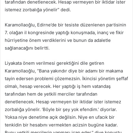
tarafından denetlenecek. Hesap vermeyen bir iktidar ister
istemez zorbalığa yönelir” dedi.
Karamollaoğlu, Edirne’de bir tesiste düzenlenen partisinin
7. olağan il kongresinde yaptığı konuşmada, inanç ve fikir
hürriyetine önem verdiklerini ve bunun da adaletle
sağlanacağını belirtti.
Liyakata önem verilmesi gerektiğini dile getiren
Karamollaoğlu, “Bana yakındır diye bir adamı bir makama
tayin edersen problemi çözemezsin. İkincisi yönetim şeffaf
olmalı, hesap verecek. Her yaptığı iş hem vatandaş
tarafından hem de yetkili merciler tarafından
denetlenecek. Hesap vermeyen bir iktidar ister istemez
zorbalığa yönelir. ‘Böyle bir şey yok efendim.’ diyorlar.
Yoksa niye denetime açık değilsin. Niye en ufacık bir
tenkidin bir hesabını vermekten acizsin bugüne kadar.
Bunu yetkili mercilerin yapması icap eder.” diye konuştu.