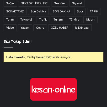
Sağlık
SEKTÖR LİDERLERİ
Sektörel
Siyaset
SOKAKTAYIZ
Son Dakika
SON DAKİKA
Spor
TARİH
Tarım
Teknoloji
Trafik
Turizm
Türkiye
Ulaşım
Video
Yaşam
Çevre
ÖZEL HABER
İş Dünyası
Bizi Takip Edin!
Hata Tweets, Yanlış hesap bilgisi alınamıyor.