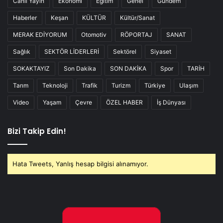
Canlı Yayın
Ekonomi
Eğitim
Genel
Gündem
Haberler
Keşan
KÜLTÜR
Kültür/Sanat
MERAK EDİYORUM
Otomotiv
RÖPORTAJ
SANAT
Sağlık
SEKTÖR LİDERLERİ
Sektörel
Siyaset
SOKAKTAYIZ
Son Dakika
SON DAKİKA
Spor
TARİH
Tarım
Teknoloji
Trafik
Turizm
Türkiye
Ulaşım
Video
Yaşam
Çevre
ÖZEL HABER
İş Dünyası
Bizi Takip Edin!
Hata Tweets, Yanlış hesap bilgisi alınamıyor.