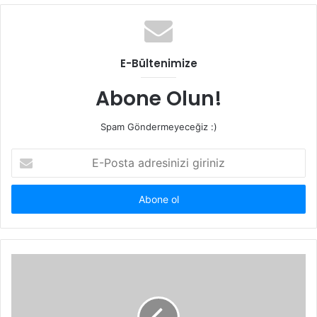
b
s
i
t
E-Bültenimize
e
s
Abone Olun!
i
Spam Göndermeyeceğiz :)
E
-
P
o
s
t
a
a
d
r
e