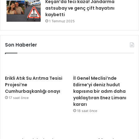
Keşan’da feci kaza! Jandarma
astsubay ve genç çift hayatını
kaybetti
1 Temmuz 2025
Son Haberler
Erikli Atık Su Arıtma Tesisi
İl Genel Meclisi’nde
Projesi’ne
Edirne’yi deniz hudut
Cumhurbaşkanlığı onayı
kapısına bir adım daha
yaklaştıran Enez Limanı
17 saat önce
kararı
18 saat önce