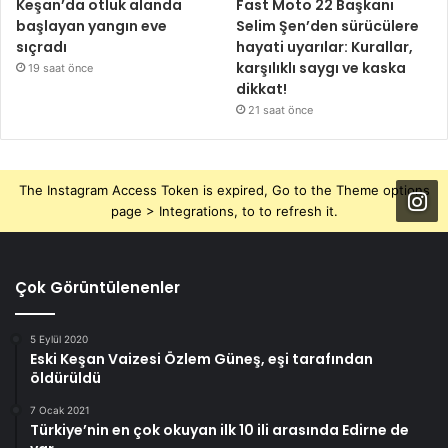
Keşan’da otluk alanda
Fast Moto 22 Başkanı
başlayan yangın eve
Selim Şen’den sürücülere
sıçradı
hayati uyarılar: Kurallar,
karşılıklı saygı ve kaska
19 saat önce
dikkat!
21 saat önce
The Instagram Access Token is expired, Go to the Theme options
page > Integrations, to to refresh it.
Çok Görüntülenenler
5 Eylül 2020
Eski Keşan Vaizesi Özlem Güneş, eşi tarafından
öldürüldü
7 Ocak 2021
Türkiye’nin en çok okuyan ilk 10 ili arasında Edirne de