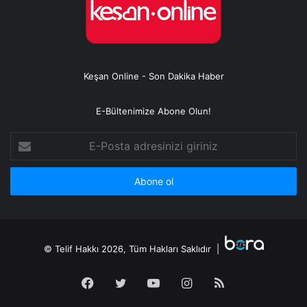
Keşan Online - Son Dakika Haber
E-Bültenimize Abone Olun!
E-
Posta
adresinizi
giriniz
© Telif Hakkı 2026, Tüm Hakları Saklıdır |
Facebook
Twitter
YouTube
Instagram
RSS