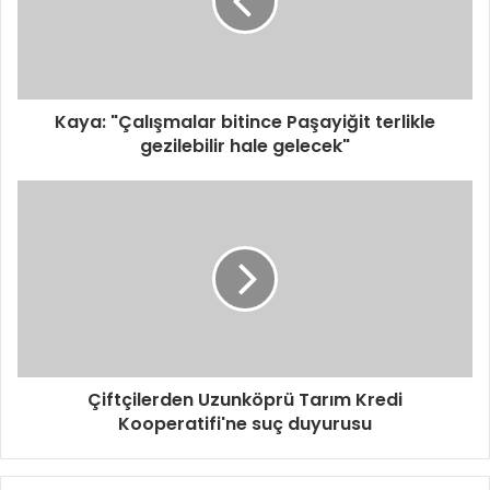
s
i
n
i
z
i
Kaya: "Çalışmalar bitince Paşayiğit terlikle
g
gezilebilir hale gelecek"
i
r
i
n
i
z
Çiftçilerden Uzunköprü Tarım Kredi
Kooperatifi'ne suç duyurusu