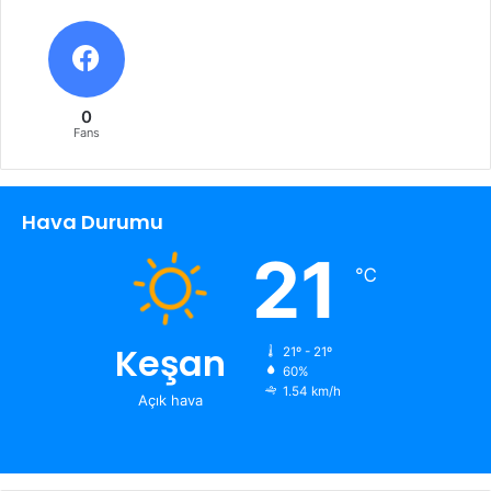
0
Fans
Hava Durumu
21
℃
Keşan
21º - 21º
60%
1.54 km/h
Açık hava