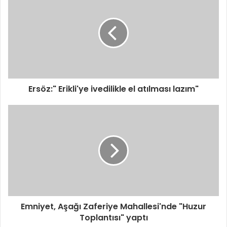
d
r
e
s
i
n
i
z
i
Ersöz:" Erikli'ye ivedilikle el atılması lazım"
g
i
r
i
n
i
z
Emniyet, Aşağı Zaferiye Mahallesi'nde "Huzur
Toplantısı" yaptı