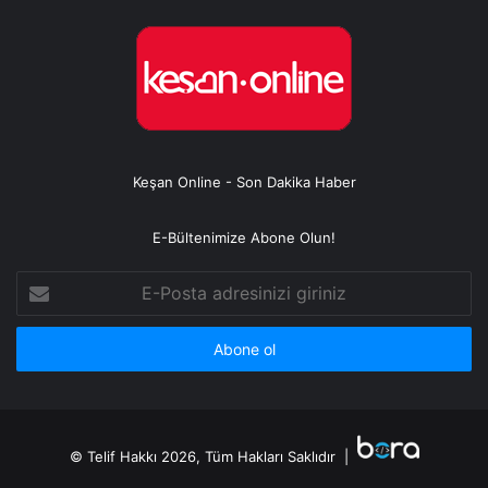
Keşan Online - Son Dakika Haber
E-Bültenimize Abone Olun!
E-
Posta
adresinizi
giriniz
© Telif Hakkı 2026, Tüm Hakları Saklıdır |