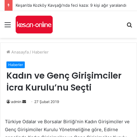
Keşan’da Kozköy Kavşağı’nda feci kaza: 9 kişi ağır yaralandı
Menü
A
y
...
Anasayfa
/
Haberler
Haberler
Kadın ve Genç Girişimciler
İcra Kurulu’nu Seçti
admin
B
27 Şubat 2019
i
r
Türkiye Odalar ve Borsalar Birliği’nin Kadın Girişimciler ve
e
Genç Girişimciler Kurulu Yönetmeliğine göre, Edirne
-