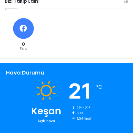
Bizi Takip Edin!
0
Fans
Hava Durumu
21
℃
Keşan
21º - 21º
60%
1.54 km/h
Açık hava