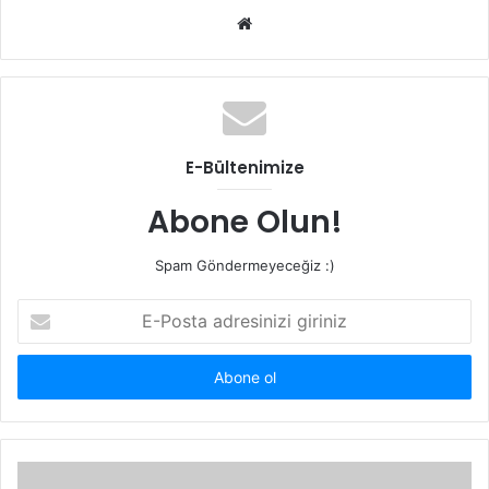
W
e
b
s
i
t
E-Bültenimize
e
s
Abone Olun!
i
Spam Göndermeyeceğiz :)
E
-
P
o
s
t
a
a