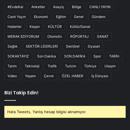
#EvdeKal
Anketler
Asayiş
Bölge
CANLI YAYIN
Canlı Yayın
Ekonomi
Eğitim
Genel
Gündem
Haberler
Keşan
KÜLTÜR
Kültür/Sanat
MERAK EDİYORUM
Otomotiv
RÖPORTAJ
SANAT
Sağlık
SEKTÖR LİDERLERİ
Sektörel
Siyaset
SOKAKTAYIZ
Son Dakika
SON DAKİKA
Spor
TARİH
Tarım
Teknoloji
Trafik
Turizm
Türkiye
Ulaşım
Video
Yaşam
Çevre
ÖZEL HABER
İş Dünyası
Bizi Takip Edin!
Hata Tweets, Yanlış hesap bilgisi alınamıyor.