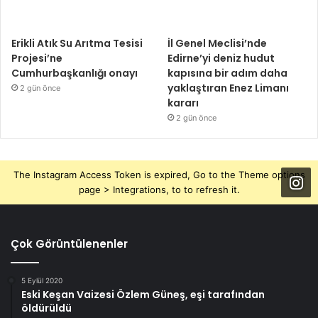
Erikli Atık Su Arıtma Tesisi
İl Genel Meclisi’nde
Projesi’ne
Edirne’yi deniz hudut
Cumhurbaşkanlığı onayı
kapısına bir adım daha
yaklaştıran Enez Limanı
2 gün önce
kararı
2 gün önce
The Instagram Access Token is expired, Go to the Theme options
page > Integrations, to to refresh it.
Çok Görüntülenenler
5 Eylül 2020
Eski Keşan Vaizesi Özlem Güneş, eşi tarafından
öldürüldü