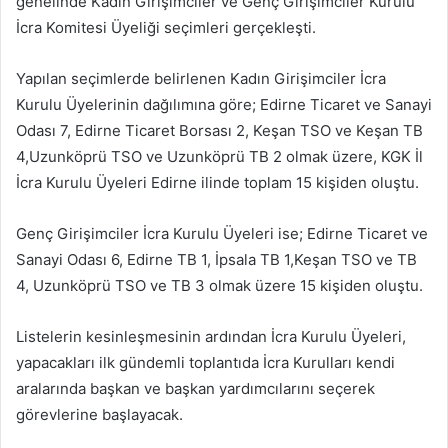
genelinde Kadın Girişimciler ve Genç Girişimciler Kurulu
p
İcra Komitesi Üyeliği seçimleri gerçekleşti.
o
s
Yapılan seçimlerde belirlenen Kadın Girişimciler İcra
t
a
Kurulu Üyelerinin dağılımına göre; Edirne Ticaret ve Sanayi
g
Odası 7, Edirne Ticaret Borsası 2, Keşan TSO ve Keşan TB
ö
4,Uzunköprü TSO ve Uzunköprü TB 2 olmak üzere, KGK İl
n
İcra Kurulu Üyeleri Edirne ilinde toplam 15 kişiden oluştu.
d
e
Genç Girişimciler İcra Kurulu Üyeleri ise; Edirne Ticaret ve
r
Sanayi Odası 6, Edirne TB 1, İpsala TB 1,Keşan TSO ve TB
m
4, Uzunköprü TSO ve TB 3 olmak üzere 15 kişiden oluştu.
e
k
Listelerin kesinleşmesinin ardından İcra Kurulu Üyeleri,
yapacakları ilk gündemli toplantıda İcra Kurulları kendi
aralarında başkan ve başkan yardımcılarını seçerek
görevlerine başlayacak.