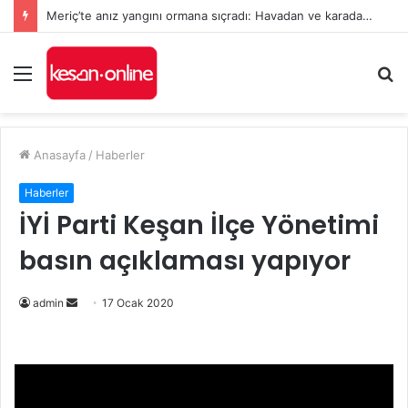
Meriç’te anız yangını ormana sıçradı: Havadan ve karadan müdahale sürüyor
Menü
A
y
...
Anasayfa
/
Haberler
Haberler
İYİ Parti Keşan İlçe Yönetimi
basın açıklaması yapıyor
Bir
admin
17 Ocak 2020
e-
posta
göndermek