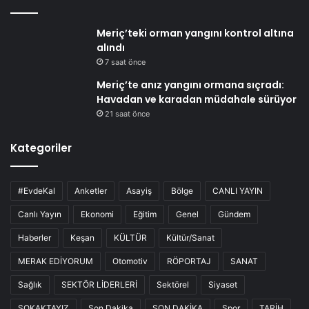
Meriç’teki orman yangını kontrol altına
alındı
7 saat önce
Meriç’te anız yangını ormana sıçradı:
Havadan ve karadan müdahale sürüyor
21 saat önce
Kategoriler
#EvdeKal
Anketler
Asayiş
Bölge
CANLI YAYIN
Canlı Yayın
Ekonomi
Eğitim
Genel
Gündem
Haberler
Keşan
KÜLTÜR
Kültür/Sanat
MERAK EDİYORUM
Otomotiv
RÖPORTAJ
SANAT
Sağlık
SEKTÖR LİDERLERİ
Sektörel
Siyaset
SOKAKTAYIZ
Son Dakika
SON DAKİKA
Spor
TARİH