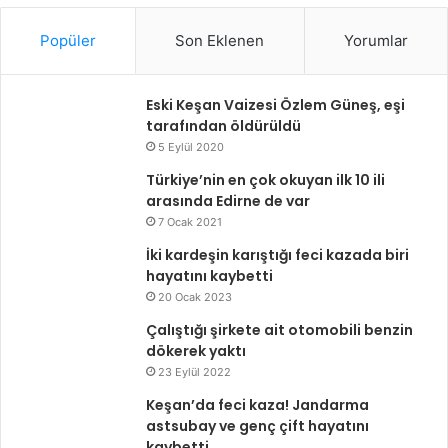
Popüler
Son Eklenen
Yorumlar
Eski Keşan Vaizesi Özlem Güneş, eşi
tarafından öldürüldü
5 Eylül 2020
Türkiye’nin en çok okuyan ilk 10 ili
arasında Edirne de var
7 Ocak 2021
İki kardeşin karıştığı feci kazada biri
hayatını kaybetti
20 Ocak 2023
Çalıştığı şirkete ait otomobili benzin
dökerek yaktı
23 Eylül 2022
Keşan’da feci kaza! Jandarma
astsubay ve genç çift hayatını
kaybetti