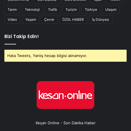
Tarım
Teknoloji
Trafik
Turizm
Türkiye
Ulaşım
Video
Yaşam
Çevre
ÖZEL HABER
İş Dünyası
Bizi Takip Edin!
Hata Tweets, Yanlış hesap bilgisi alınamıyor.
Keşan Online - Son Dakika Haber