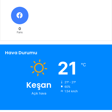
0
Fans
Hava Durumu
21
℃
Keşan
21º - 21º
60%
1.54 km/h
Açık hava