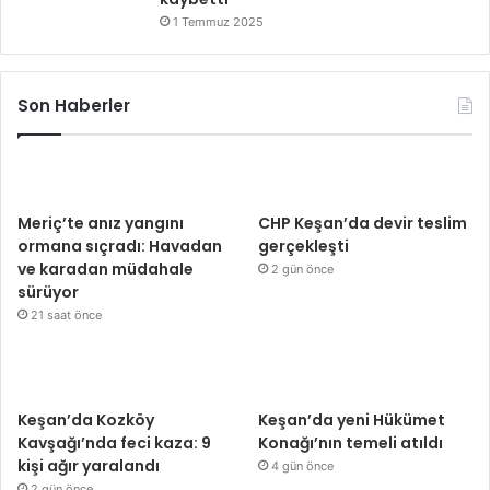
1 Temmuz 2025
Son Haberler
Meriç’te anız yangını
CHP Keşan’da devir teslim
ormana sıçradı: Havadan
gerçekleşti
ve karadan müdahale
2 gün önce
sürüyor
21 saat önce
Keşan’da Kozköy
Keşan’da yeni Hükümet
Kavşağı’nda feci kaza: 9
Konağı’nın temeli atıldı
kişi ağır yaralandı
4 gün önce
2 gün önce