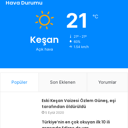
Hava Durumu
21
℃
Keşan
21º - 21º
60%
1.54 km/h
Açık hava
Popüler
Son Eklenen
Yorumlar
Eski Keşan Vaizesi Özlem Güneş, eşi
tarafından öldürüldü
5 Eylül 2020
Türkiye’nin en çok okuyan ilk 10 ili
arasında Edirne de var