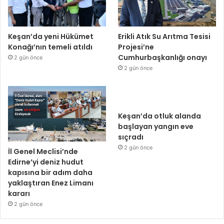
Keşan’da yeni Hükümet
Erikli Atık Su Arıtma Tesisi
Konağı’nın temeli atıldı
Projesi’ne
Cumhurbaşkanlığı onayı
2 gün önce
2 gün önce
Keşan’da otluk alanda
başlayan yangın eve
sıçradı
2 gün önce
İl Genel Meclisi’nde
Edirne’yi deniz hudut
kapısına bir adım daha
yaklaştıran Enez Limanı
kararı
2 gün önce