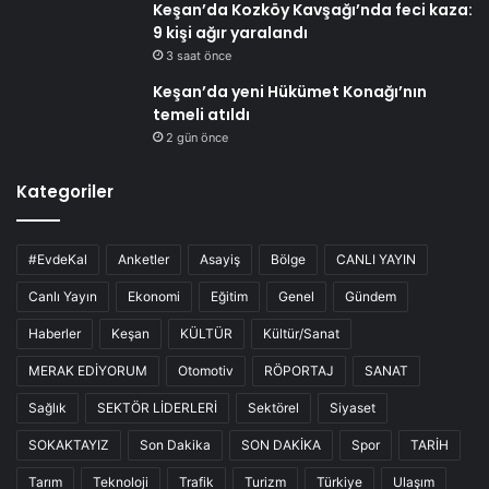
Keşan’da Kozköy Kavşağı’nda feci kaza:
9 kişi ağır yaralandı
3 saat önce
Keşan’da yeni Hükümet Konağı’nın
temeli atıldı
2 gün önce
Kategoriler
#EvdeKal
Anketler
Asayiş
Bölge
CANLI YAYIN
Canlı Yayın
Ekonomi
Eğitim
Genel
Gündem
Haberler
Keşan
KÜLTÜR
Kültür/Sanat
MERAK EDİYORUM
Otomotiv
RÖPORTAJ
SANAT
Sağlık
SEKTÖR LİDERLERİ
Sektörel
Siyaset
SOKAKTAYIZ
Son Dakika
SON DAKİKA
Spor
TARİH
Tarım
Teknoloji
Trafik
Turizm
Türkiye
Ulaşım