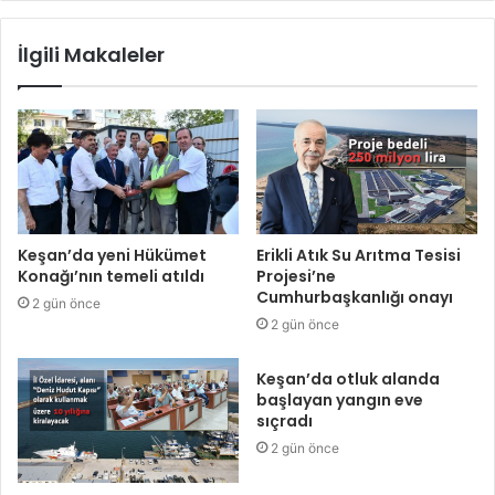
İlgili Makaleler
Keşan’da yeni Hükümet
Erikli Atık Su Arıtma Tesisi
Konağı’nın temeli atıldı
Projesi’ne
Cumhurbaşkanlığı onayı
2 gün önce
2 gün önce
Keşan’da otluk alanda
başlayan yangın eve
sıçradı
2 gün önce