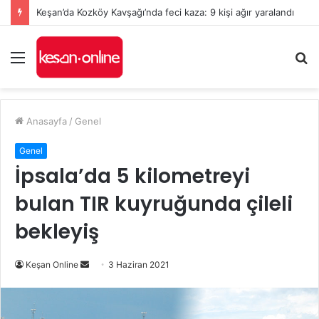
Keşan’da Kozköy Kavşağı’nda feci kaza: 9 kişi ağır yaralandı
Menü
A
y
...
Anasayfa
/
Genel
Genel
İpsala’da 5 kilometreyi
bulan TIR kuyruğunda çileli
bekleyiş
Bir
Keşan Online
3 Haziran 2021
e-
posta
göndermek