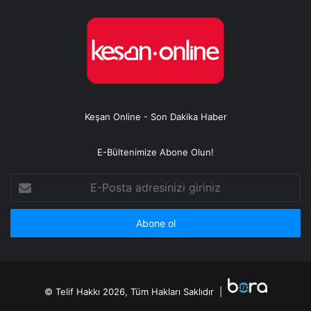
Keşan Online - Son Dakika Haber
E-Bültenimize Abone Olun!
E-
Posta
adresinizi
giriniz
© Telif Hakkı 2026, Tüm Hakları Saklıdır |