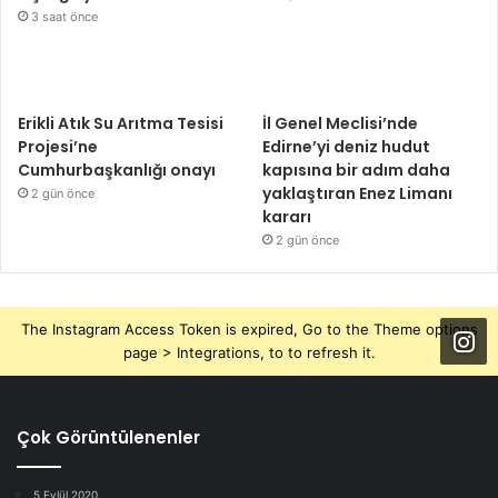
3 saat önce
Erikli Atık Su Arıtma Tesisi
İl Genel Meclisi’nde
Projesi’ne
Edirne’yi deniz hudut
Cumhurbaşkanlığı onayı
kapısına bir adım daha
yaklaştıran Enez Limanı
2 gün önce
kararı
2 gün önce
The Instagram Access Token is expired, Go to the Theme options
page > Integrations, to to refresh it.
Çok Görüntülenenler
5 Eylül 2020