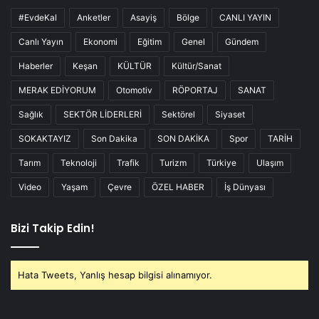
#EvdeKal
Anketler
Asayiş
Bölge
CANLI YAYIN
Canlı Yayın
Ekonomi
Eğitim
Genel
Gündem
Haberler
Keşan
KÜLTÜR
Kültür/Sanat
MERAK EDİYORUM
Otomotiv
RÖPORTAJ
SANAT
Sağlık
SEKTÖR LİDERLERİ
Sektörel
Siyaset
SOKAKTAYIZ
Son Dakika
SON DAKİKA
Spor
TARİH
Tarım
Teknoloji
Trafik
Turizm
Türkiye
Ulaşım
Video
Yaşam
Çevre
ÖZEL HABER
İş Dünyası
Bizi Takip Edin!
Hata Tweets, Yanlış hesap bilgisi alınamıyor.