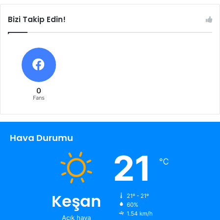
Bizi Takip Edin!
0
Fans
Hava Durumu
21
℃
Keşan
21º - 21º
60%
1.54 km/h
Açık hava