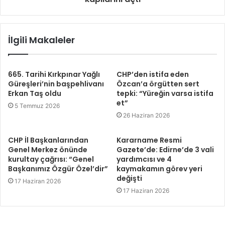
İlgili Makaleler
665. Tarihi Kırkpınar Yağlı
CHP’den istifa eden
Güreşleri’nin başpehlivanı
Özcan’a örgütten sert
Erkan Taş oldu
tepki: “Yüreğin varsa istifa
et”
5 Temmuz 2026
26 Haziran 2026
CHP İl Başkanlarından
Kararname Resmi
Genel Merkez önünde
Gazete’de: Edirne’de 3 vali
kurultay çağrısı: “Genel
yardımcısı ve 4
Başkanımız Özgür Özel’dir”
kaymakamın görev yeri
değişti
17 Haziran 2026
17 Haziran 2026