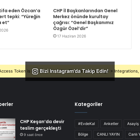
tifa eden Özcan’a
CHP İl Başkanlarından Genel
rt tepki: “Yüreğin
Merkez önünde kurultay
a et”
çağrısı: “Genel Başkanımız
Özgür Özel’dir”
 2026
17 Haziran 2026
Bizi Instagram'da Takip Edin!
ccess Token is expired, Go to the Theme options page > Integrations, t
erler
Kategoriler
CHP Keşan’da devir
#EvdeKal
Anketler
Asayiş
teslim gerçekleşti
Bölge
CANLI YAYIN
Canlı 
9 saat önce