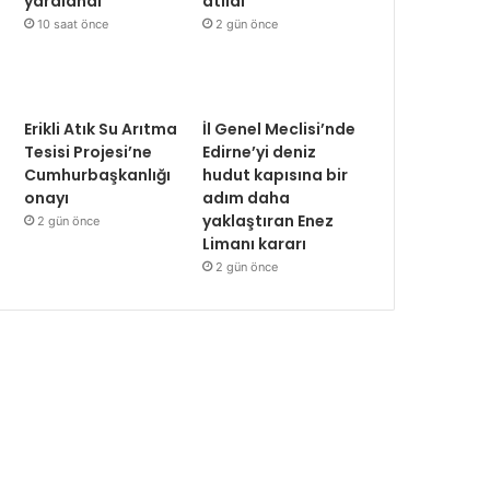
yaralandı
atıldı
10 saat önce
2 gün önce
Erikli Atık Su Arıtma
İl Genel Meclisi’nde
Tesisi Projesi’ne
Edirne’yi deniz
Cumhurbaşkanlığı
hudut kapısına bir
onayı
adım daha
yaklaştıran Enez
2 gün önce
Limanı kararı
2 gün önce