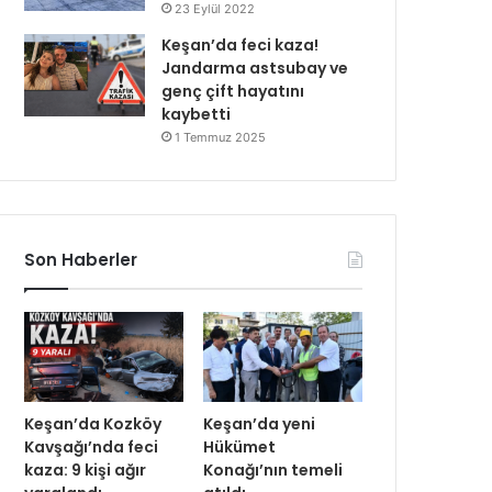
23 Eylül 2022
Keşan’da feci kaza!
Jandarma astsubay ve
genç çift hayatını
kaybetti
1 Temmuz 2025
Son Haberler
Keşan’da Kozköy
Keşan’da yeni
Kavşağı’nda feci
Hükümet
kaza: 9 kişi ağır
Konağı’nın temeli