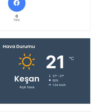
0
Fans
Hava Durumu
21
℃
Keşan
21º - 21º
60%
1.54 km/h
Açık hava