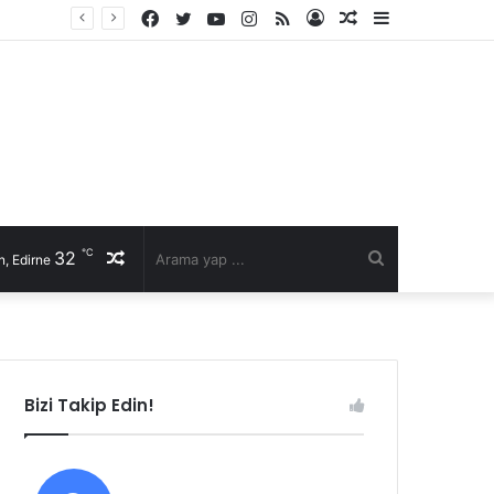
Facebook
Twitter
YouTube
Instagram
RSS
Kayıt
Rastgele
Kenar
Ol
Makale
Bölmesi
℃
32
Rastgele
Arama
, Edirne
Makale
yap
...
Bizi Takip Edin!