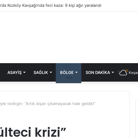
’da Kozköy Kavşağı’nda feci kaza: 9 kişi ağır yaralandı
ASAYIŞ
SAĞLIK
BÖLGE
SON DAKIKA
Keşan
iyle tedirgin: “Artık dışarı çıkamayacak hale geldik!”
lteci krizi”