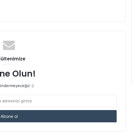
Bültenimize
ne Olun!
ndermeyeceğiz :)