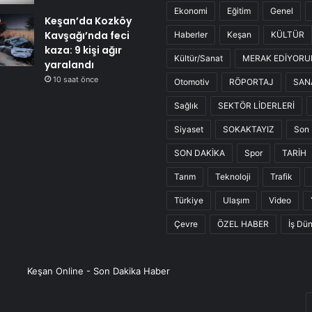
Ekonomi
Eğitim
Genel
Keşan’da Kozköy
Kavşağı’nda feci
Haberler
Keşan
KÜLTÜR
kaza: 9 kişi ağır
Kültür/Sanat
MERAK EDİYOR
yaralandı
10 saat önce
Otomotiv
RÖPORTAJ
SAN
Sağlık
SEKTÖR LİDERLERİ
Siyaset
SOKAKTAYIZ
Son 
SON DAKİKA
Spor
TARİH
Tarım
Teknoloji
Trafik
Türkiye
Ulaşım
Video
Çevre
ÖZEL HABER
İş Dü
Keşan Online - Son Dakika Haber
E