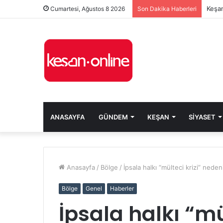
Keşan
Cumartesi, Ağustos 8 2026
Son Dakika Haberleri
ANASAYFA
GÜNDEM
KEŞAN
SIYASET
Anasayfa
/
Bölge
/
İpsala halkı “mülteci krizi” neden
Bölge
Genel
Haberler
İpsala halkı “mü