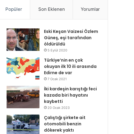
Popüler
Son Eklenen
Yorumlar
Eski Keşan Vaizesi Özlem
Güneş, eşi tarafından
öldürüldü
5 Eylül 2020
Türkiye’nin en çok
okuyan ilk 10 ili arasında
Edirne de var
7 Ocak 2021
İki kardeşin karıştığı feci
kazada biri hayatını
kaybetti
20 Ocak 2023
Çalıştığı şirkete ait
otomobili benzin
dökerek yaktı