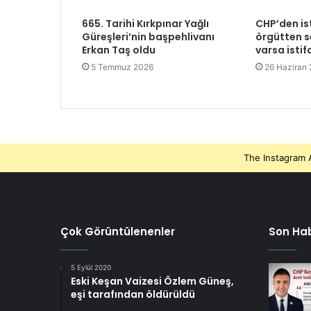
665. Tarihi Kırkpınar Yağlı
CHP’den is
Güreşleri’nin başpehlivanı
örgütten se
Erkan Taş oldu
varsa istif
5 Temmuz 2026
26 Haziran
The Instagram A
Çok Görüntülenenler
Son Hab
5 Eylül 2020
Eski Keşan Vaizesi Özlem Güneş,
eşi tarafından öldürüldü