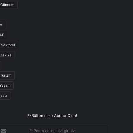
Gündem
UM
AT
Sektörel
Dakika
Turizm
Yaşam
nyası
E-Bültenimize Abone Olun!
-