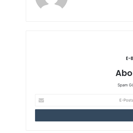
sitesi
E-
Abo
Spam Gö
E-
Posta
adresinizi
giriniz