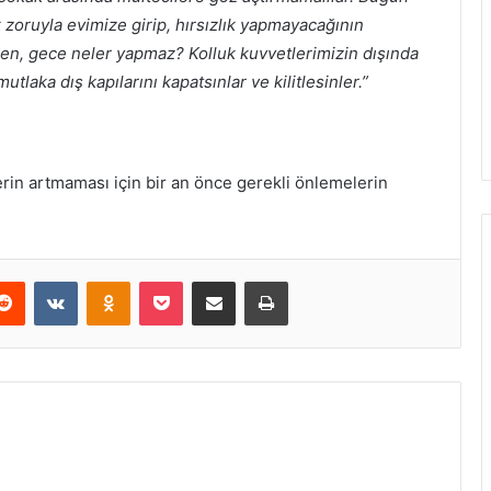
 zoruyla evimize girip, hırsızlık yapmayacağının
den, gece neler yapmaz? Kolluk kuvvetlerimizin dışında
laka dış kapılarını kapatsınlar ve kilitlesinler.”
lerin artmaması için bir an önce gerekli önlemelerin
erest
Reddit
VKontakte
Odnoklassniki
Pocket
E-Posta ile paylaş
Yazdır