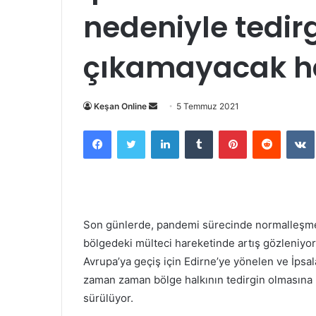
nedeniyle tedirg
çıkamayacak ha
Bir
Keşan Online
5 Temmuz 2021
e-
Facebook
Twitter
LinkedIn
Tumblr
Pinterest
Reddit
posta
göndermek
Son günlerde, pandemi sürecinde normalleşmeye
bölgedeki mülteci hareketinde artış gözleniyor
Avrupa’ya geçiş için Edirne’ye yönelen ve İpsal
zaman zaman bölge halkının tedirgin olmasına 
sürülüyor.