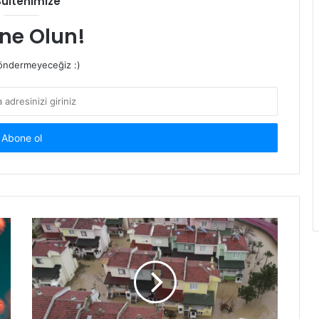
Bültenimize
ne Olun!
ndermeyeceğiz :)