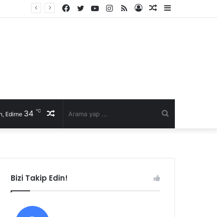
Facebook
Twitter
YouTube
Instagram
RSS
Kayıt
Rastgele
Kenar
Ol
Makale
Bölmesi
℃
34
Rastgele
Arama
, Edirne
Makale
yap
...
Bizi Takip Edin!