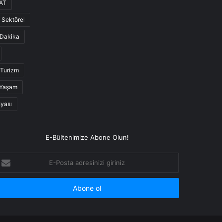
AT
Sektörel
Dakika
Turizm
Yaşam
nyası
E-Bültenimize Abone Olun!
-
osta
dresinizi
iriniz