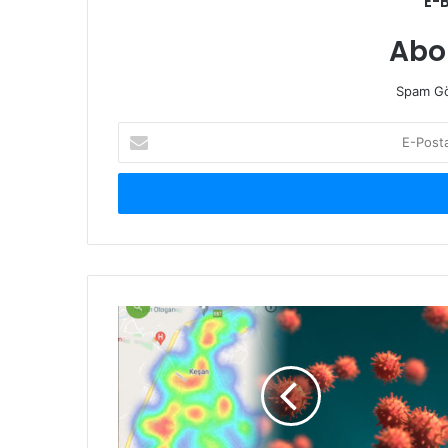
E-
Abo
Spam Gö
E-
Posta
adresinizi
giriniz