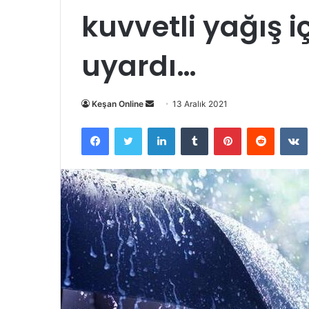
kuvvetli yağış i
uyardı…
Bir
Keşan Online
13 Aralık 2021
e-
Facebook
Twitter
LinkedIn
Tumblr
Pinterest
Reddit
posta
göndermek