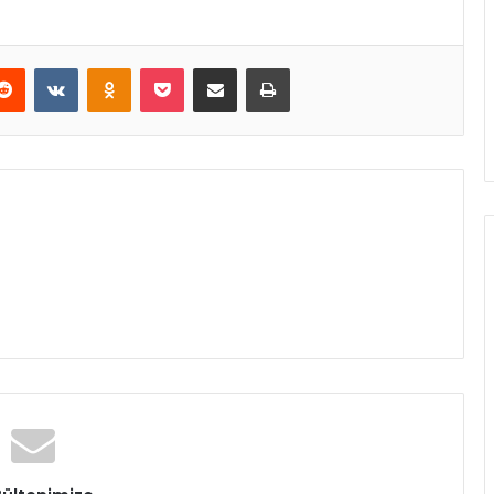
erest
Reddit
VKontakte
Odnoklassniki
Pocket
E-Posta ile paylaş
Yazdır