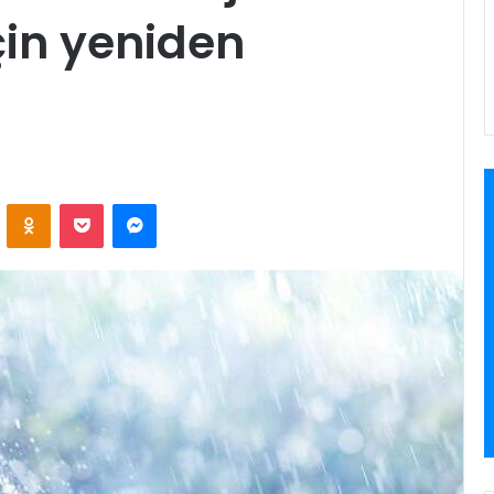
çin yeniden
VKontakte
Odnoklassniki
Pocket
Messenger