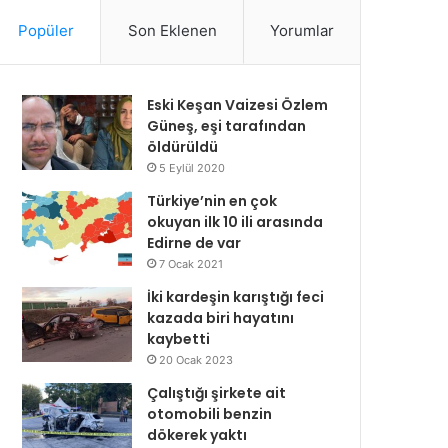
Popüler
Son Eklenen
Yorumlar
Eski Keşan Vaizesi Özlem
Güneş, eşi tarafından
öldürüldü
5 Eylül 2020
Türkiye’nin en çok
okuyan ilk 10 ili arasında
Edirne de var
7 Ocak 2021
İki kardeşin karıştığı feci
kazada biri hayatını
kaybetti
20 Ocak 2023
Çalıştığı şirkete ait
otomobili benzin
dökerek yaktı