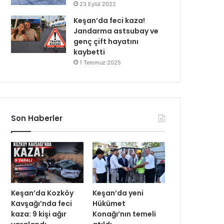
23 Eylül 2022
Keşan’da feci kaza!
Jandarma astsubay ve
genç çift hayatını
kaybetti
1 Temmuz 2025
Son Haberler
Keşan’da Kozköy
Keşan’da yeni
Kavşağı’nda feci
Hükümet
kaza: 9 kişi ağır
Konağı’nın temeli