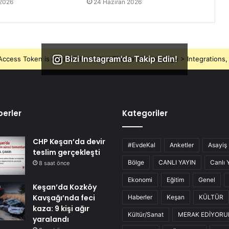
 2026
24 Haziran 2026
Bizi Instagram'da Takip Edin!
ccess Token is expired, Go to the Theme options page > Integrations, t
erler
Kategoriler
CHP Keşan’da devir
#EvdeKal
Anketler
Asayiş
teslim gerçekleşti
Bölge
CANLI YAYIN
Canlı 
8 saat önce
Ekonomi
Eğitim
Genel
Keşan’da Kozköy
Kavşağı’nda feci
Haberler
Keşan
KÜLTÜR
kaza: 9 kişi ağır
Kültür/Sanat
MERAK EDİYOR
yaralandı