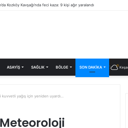
’da Kozköy Kavşağı’nda feci kaza: 9 kişi ağır yaralandı
ASAYIŞ
SAĞLIK
BÖLGE
SON DAKIKA
Keşan
 kuvvetli yağış için yeniden uyardı…
Meteoroloji