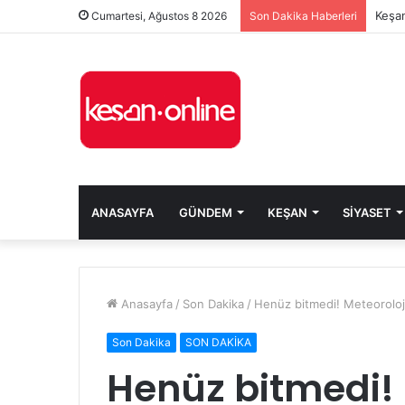
Keşan
Cumartesi, Ağustos 8 2026
Son Dakika Haberleri
ANASAYFA
GÜNDEM
KEŞAN
SIYASET
Anasayfa
/
Son Dakika
/
Henüz bitmedi! Meteoroloji
Son Dakika
SON DAKİKA
Henüz bitmedi! 