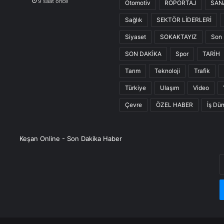
9 saat önce
Otomotiv
RÖPORTAJ
SAN
Sağlık
SEKTÖR LİDERLERİ
Siyaset
SOKAKTAYIZ
Son 
SON DAKİKA
Spor
TARİH
Tarım
Teknoloji
Trafik
Türkiye
Ulaşım
Video
Çevre
ÖZEL HABER
İş Dü
Keşan Online - Son Dakika Haber
E
P
a
g