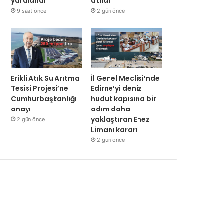
yaralandı
atıldı
9 saat önce
2 gün önce
Erikli Atık Su Arıtma
İl Genel Meclisi’nde
Tesisi Projesi’ne
Edirne’yi deniz
Cumhurbaşkanlığı
hudut kapısına bir
onayı
adım daha
yaklaştıran Enez
2 gün önce
Limanı kararı
2 gün önce