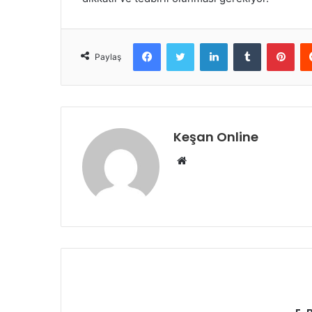
Facebook
Twitter
LinkedIn
Tumblr
Pint
Paylaş
Keşan Online
Web
sitesi