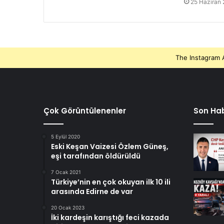
25 Haziran
The Instagram A
Çok Görüntülenenler
Son Hab
5 Eylül 2020
Eski Keşan Vaizesi Özlem Güneş,
eşi tarafından öldürüldü
7 Ocak 2021
Türkiye’nin en çok okuyan ilk 10 ili
arasında Edirne de var
20 Ocak 2023
İki kardeşin karıştığı feci kazada