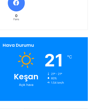
0
Fans
Hava Durumu
21
℃
Keşan
21º - 21º
60%
1.54 km/h
Açık hava