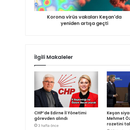
Korona virüs vakaları Keşan'da
yeniden artışa geçti
İlgili Makaleler
CHP’de Edirne İl Yönetimi
Keşan siya
görevden alındı
Mehmet Öz
rozetini ta
3 hafta önce