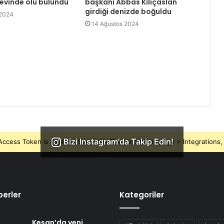
 evinde ölü bulundu
başkanı Abbas Kılıçaslan
girdiği denizde boğuldu
 2024
14 Ağustos 2024
Bizi Instagram'da Takip Edin!
ccess Token is expired, Go to the Theme options page > Integrations, t
erler
Kategoriler
Keşan’da yeni