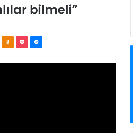
lar bilmeli”
VKontakte
Odnoklassniki
Pocket
Messenger