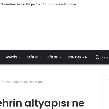
ık Su Arıtma Tesisi Projesi’ne Cumhurbaşkanlığı onayı
ASAYIŞ
SAĞLIK
BÖLGE
SON DAKIKA
Keşan
 ne durumda Keşanlılar bilmeli”
hrin altyapısı ne