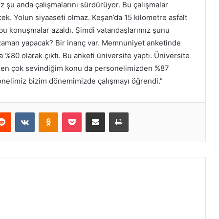
iz şu anda çalışmalarını sürdürüyor. Bu çalışmalar
k. Yolun siyaaseti olmaz. Keşan’da 15 kilometre asfalt
 bu konuşmalar azaldı. Şimdi vatandaşlarımız şunu
zaman yapacak? Bir inanç var. Memnuniyet anketinde
%80 olarak çıktı. Bu anketi üniversite yaptı. Üniversite
im en çok sevindiğim konu da personelimizden %87
sonelimiz bizim dönemimizde çalışmayı öğrendi.”
erest
Reddit
VKontakte
Odnoklassniki
Pocket
E-Posta ile paylaş
Yazdır