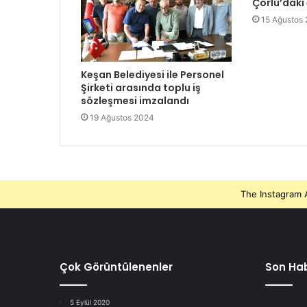
Çorlu’daki
15 Ağustos
Keşan Belediyesi ile Personel
Şirketi arasında toplu iş
sözleşmesi imzalandı
19 Ağustos 2024
The Instagram A
Çok Görüntülenenler
Son Hab
5 Eylül 2020