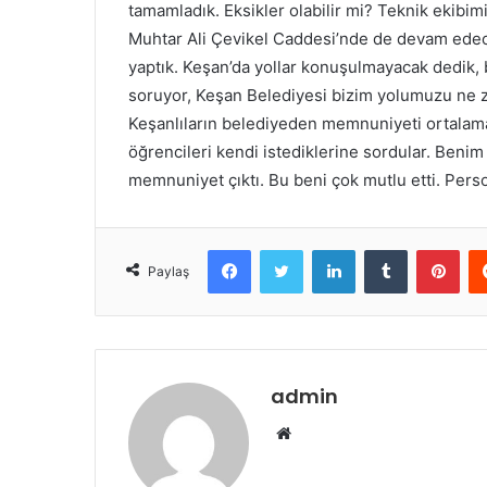
tamamladık. Eksikler olabilir mi? Teknik ekibim
Muhtar Ali Çevikel Caddesi’nde de devam edece
yaptık. Keşan’da yollar konuşulmayacak dedik,
soruyor, Keşan Belediyesi bizim yolumuzu ne 
Keşanlıların belediyeden memnuniyeti ortalama 
öğrencileri kendi istediklerine sordular. Ben
memnuniyet çıktı. Bu beni çok mutlu etti. Per
Facebook
Twitter
LinkedIn
Tumblr
Pint
Paylaş
admin
Web
sitesi