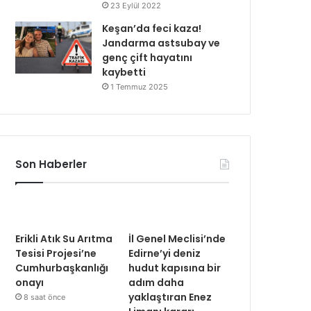
23 Eylül 2022
Keşan’da feci kaza!
Jandarma astsubay ve
genç çift hayatını
kaybetti
1 Temmuz 2025
Son Haberler
Erikli Atık Su Arıtma
İl Genel Meclisi’nde
Tesisi Projesi’ne
Edirne’yi deniz
Cumhurbaşkanlığı
hudut kapısına bir
onayı
adım daha
yaklaştıran Enez
8 saat önce