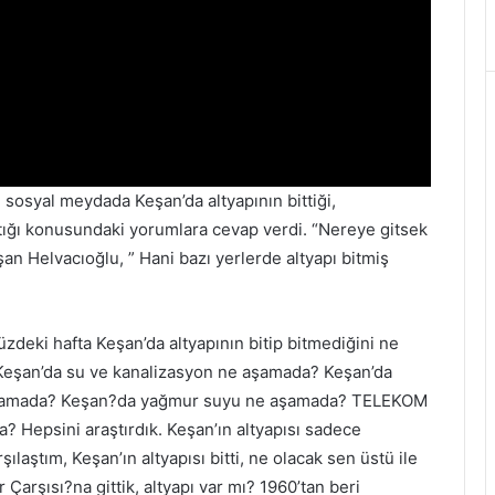
sosyal meydada Keşan’da altyapının bittiği,
tığı konusundaki yorumlara cevap verdi. “Nereye gitsek
uşan Helvacıoğlu, ” Hani bazı yerlerde altyapı bitmiş
müzdeki hafta Keşan’da altyapının bitip bitmediğini ne
Keşan’da su ve kanalizasyon ne aşamada? Keşan’da
amada? Keşan?da yağmur suyu ne aşamada? TELEKOM
? Hepsini araştırdık. Keşan’ın altyapısı sadece
ılaştım, Keşan’ın altyapısı bitti, ne olacak sen üstü ile
Çarşısı?na gittik, altyapı var mı? 1960’tan beri