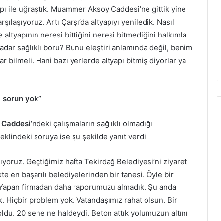
yapı ile uğraştık. Muammer Aksoy Caddesi’ne gittik yine
arşılaşıyoruz. Artı Çarşı’da altyapıyı yeniledik. Nasıl
altyapının neresi bittiğini neresi bitmediğini halkımla
dar sağlıklı boru? Bunu eleştiri anlamında değil, benim
 bilmeli. Hani bazı yerlerde altyapı bitmiş diyorlar ya
 sorun yok”
Caddesi
‘ndeki çalışmaların sağlıklı olmadığı
klindeki soruya ise şu şekilde yanıt verdi:
tırıyoruz. Geçtiğimiz hafta Tekirdağ Belediyesi’ni ziyaret
te en başarılı belediyelerinden bir tanesi. Öyle bir
z. Yapan firmadan daha raporumuzu almadık. Şu anda
ik. Hiçbir problem yok. Vatandaşımız rahat olsun. Bir
oldu. 20 sene ne haldeydi. Beton attık yolumuzun altını