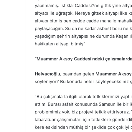
yapılmamış. İstiklal Caddesi?ne gittik yine alt
altyapı ile uğraştık. Nereye gitsek altyapı ilke k
altyapı bitmiş ben cadde cadde mahalle mahalle 
paylaşacağım. Su da ne kadar asbest boru ne ka
yaşadığım şehrin altyapısı ne durumda Keşanlılar
hakikaten altyapı bitmiş”
“Muammer Aksoy Caddesi’ndeki çalışmalarda
Helvacıoğlu
, basından gelen
Muammer Aksoy 
söyleniyor? Bu konuda neler söyleyeceksiniz şe
“Bu çalışmalarla ilgili olarak tetkiklerimizi yap
ettim. Burası asfalt konusunda Samsun ile birlik
problemimiz yok, biz projeyi tetkik ettiriyoru
labaratuar çalışmnaları için tetkiklere gönderd
kere eskisinden müthiş bir şekilde çok çok iyi 