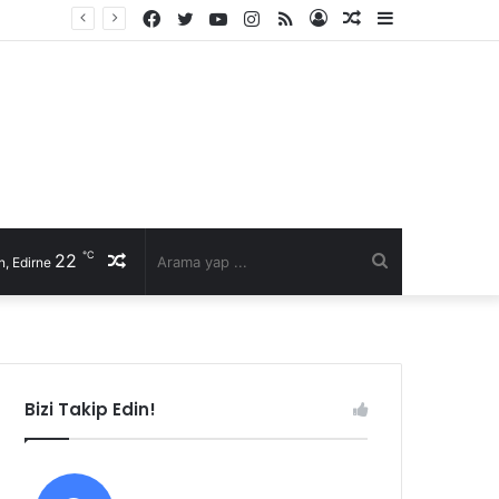
Facebook
Twitter
YouTube
Instagram
RSS
Kayıt
Rastgele
Kenar
Ol
Makale
Bölmesi
℃
22
Rastgele
Arama
, Edirne
Makale
yap
...
Bizi Takip Edin!