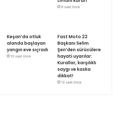
Limanı kararı
9 saat önce
Keşan’da otluk
Fast Moto 22
alanda başlayan
Başkanı Selim
yangın eve sıçradı
Şen’den sürücülere
hayati uyarılar:
10 saat önce
Kurallar, karşılıklı
saygı ve kaska
dikkat!
12 saat önce