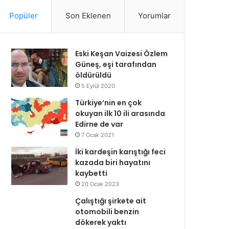
Popüler
Son Eklenen
Yorumlar
Eski Keşan Vaizesi Özlem
Güneş, eşi tarafından
öldürüldü
5 Eylül 2020
Türkiye’nin en çok
okuyan ilk 10 ili arasında
Edirne de var
7 Ocak 2021
İki kardeşin karıştığı feci
kazada biri hayatını
kaybetti
20 Ocak 2023
Çalıştığı şirkete ait
otomobili benzin
dökerek yaktı