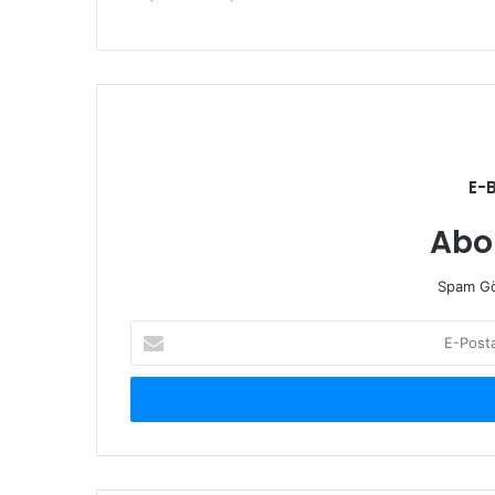
E-
Abo
Spam Gö
E-
Posta
adresinizi
giriniz