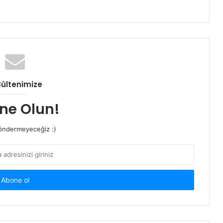
Bültenimize
ne Olun!
ndermeyeceğiz :)