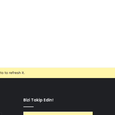
o to refresh it.
Bizi Takip Edin!