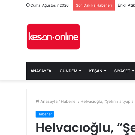
Erikli At
Cuma, Ağustos 7 2026
Son Dakika Haberleri
ANASAYFA
GÜNDEM
KEŞAN
SIYASET
Anasayfa
/
Haberler
/
Helvacıoğlu, “Şehrin altyapısı
Haberler
Helvacıoğlu, “Şe