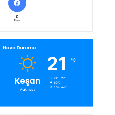
0
Fans
Hava Durumu
21
℃
Keşan
21º - 21º
60%
1.54 km/h
Açık hava