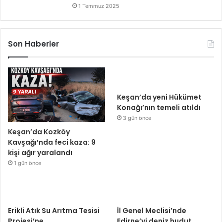
1 Temmuz 2025
Son Haberler
Keşan’da yeni Hükümet
Konağı’nın temeli atıldı
3 gün önce
Keşan’da Kozköy
Kavşağı’nda feci kaza: 9
kişi ağır yaralandı
1 gün önce
Erikli Atık Su Arıtma Tesisi
İl Genel Meclisi’nde
Projesi’ne
Edirne’yi deniz hudut