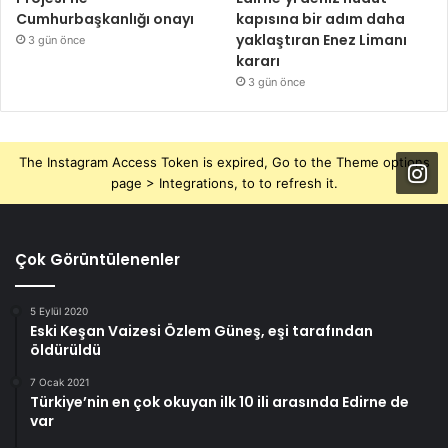
Cumhurbaşkanlığı onayı
kapısına bir adım daha
yaklaştıran Enez Limanı
3 gün önce
kararı
3 gün önce
The Instagram Access Token is expired, Go to the Theme options
page > Integrations, to to refresh it.
Çok Görüntülenenler
5 Eylül 2020
Eski Keşan Vaizesi Özlem Güneş, eşi tarafından
öldürüldü
7 Ocak 2021
Türkiye’nin en çok okuyan ilk 10 ili arasında Edirne de
var