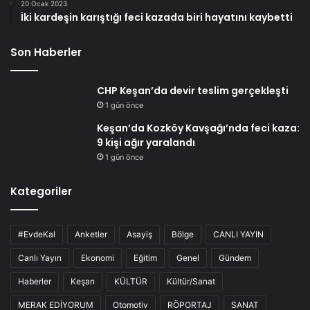
20 Ocak 2023
İki kardeşin karıştığı feci kazada biri hayatını kaybetti
Son Haberler
CHP Keşan’da devir teslim gerçekleşti
1 gün önce
Keşan’da Kozköy Kavşağı’nda feci kaza:
9 kişi ağır yaralandı
1 gün önce
Kategoriler
#EvdeKal
Anketler
Asayiş
Bölge
CANLI YAYIN
Canlı Yayın
Ekonomi
Eğitim
Genel
Gündem
Haberler
Keşan
KÜLTÜR
Kültür/Sanat
MERAK EDİYORUM
Otomotiv
RÖPORTAJ
SANAT