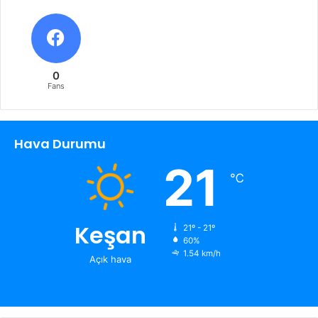
0
Fans
Hava Durumu
21
℃
Keşan
21º - 21º
60%
1.54 km/h
Açık hava