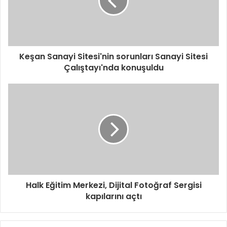
s
i
n
i
z
i
Keşan Sanayi Sitesi'nin sorunları Sanayi Sitesi
g
Çalıştayı'nda konuşuldu
i
r
i
n
i
z
Halk Eğitim Merkezi, Dijital Fotoğraf Sergisi
kapılarını açtı