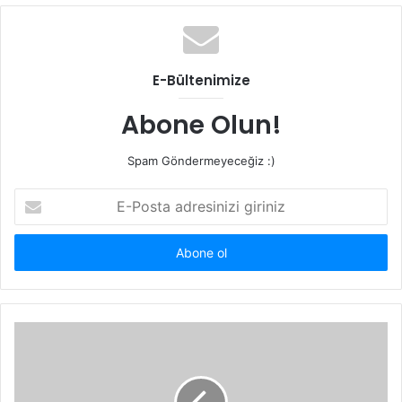
b
s
i
t
E-Bültenimize
e
s
Abone Olun!
i
Spam Göndermeyeceğiz :)
E
-
P
o
s
t
a
a
d
r
e