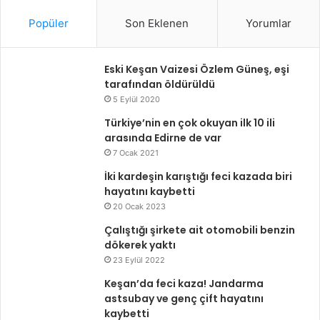
Popüler
Son Eklenen
Yorumlar
Eski Keşan Vaizesi Özlem Güneş, eşi
tarafından öldürüldü
5 Eylül 2020
Türkiye’nin en çok okuyan ilk 10 ili
arasında Edirne de var
7 Ocak 2021
İki kardeşin karıştığı feci kazada biri
hayatını kaybetti
20 Ocak 2023
Çalıştığı şirkete ait otomobili benzin
dökerek yaktı
23 Eylül 2022
Keşan’da feci kaza! Jandarma
astsubay ve genç çift hayatını
kaybetti