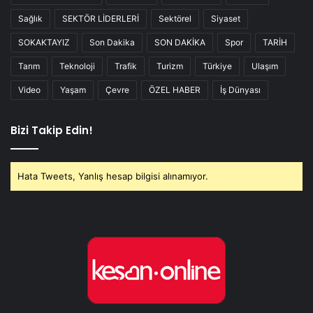
Sağlık
SEKTÖR LİDERLERİ
Sektörel
Siyaset
SOKAKTAYIZ
Son Dakika
SON DAKİKA
Spor
TARİH
Tarım
Teknoloji
Trafik
Turizm
Türkiye
Ulaşım
Video
Yaşam
Çevre
ÖZEL HABER
İş Dünyası
Bizi Takip Edin!
Hata Tweets, Yanlış hesap bilgisi alınamıyor.