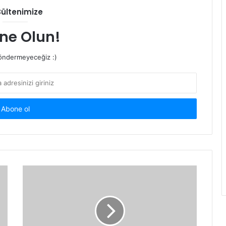
Bültenimize
ne Olun!
ndermeyeceğiz :)