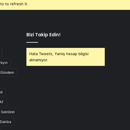
o to refresh it.
Bizi Takip Edin!
Hata Tweets, Yanlış hesap bilgisi
alınamıyor.
Yayın
Gündem
UM
AT
Sektörel
Dakika