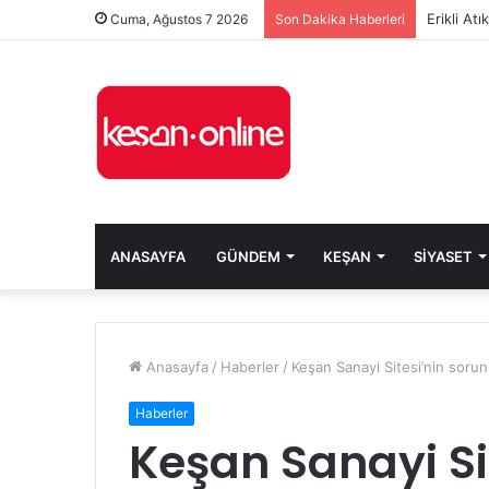
Erikli At
Cuma, Ağustos 7 2026
Son Dakika Haberleri
ANASAYFA
GÜNDEM
KEŞAN
SIYASET
Anasayfa
/
Haberler
/
Keşan Sanayi Sitesi’nin sorun
Haberler
Keşan Sanayi Sit