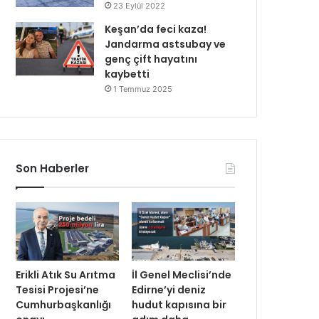
23 Eylül 2022
Keşan’da feci kaza!
Jandarma astsubay ve
genç çift hayatını
kaybetti
1 Temmuz 2025
Son Haberler
Erikli Atık Su Arıtma
İl Genel Meclisi’nde
Tesisi Projesi’ne
Edirne’yi deniz
Cumhurbaşkanlığı
hudut kapısına bir