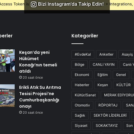
Bizi Instagram'da Takip Edin!
ccess Token is expired, Go to the Theme options page > Integrations, t
erler
Kategoriler
Keşan’da yeni
#EvdeKal
Anketler
Asayiş
Hükümet
Konağı’nın temeli
Bölge
CANLI YAYIN
Canlı 
atıldı
Ekonomi
Eğitim
Genel
20 saat önce
Haberler
Keşan
KÜLTÜR
Erikli Atık Su Arıtma
Tesisi Projesi’ne
Kültür/Sanat
MERAK EDİYOR
Cumhurbaşkanlığı
Otomotiv
RÖPORTAJ
SAN
onayı
20 saat önce
Sağlık
SEKTÖR LİDERLERİ
Siyaset
SOKAKTAYIZ
Son 