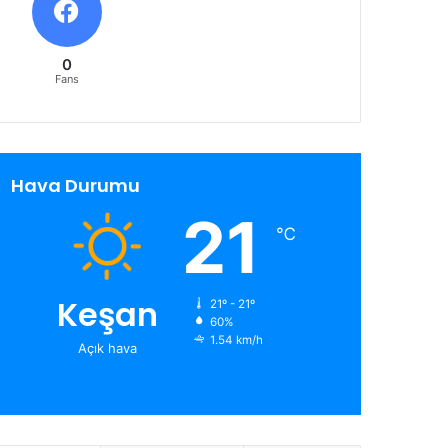
0
Fans
Hava Durumu
21
℃
Keşan
21º - 21º
60%
1.54 km/h
Açık hava