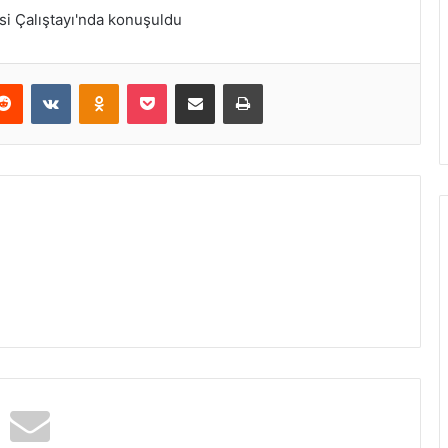
Reddit
VKontakte
Odnoklassniki
Pocket
E-Posta ile paylaş
Yazdır