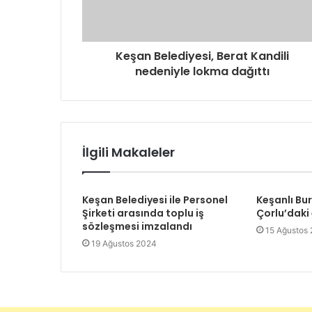
i
z
i
g
Keşan Belediyesi, Berat Kandili
i
nedeniyle lokma dağıttı
r
i
n
i
z
İlgili Makaleler
Keşan Belediyesi ile Personel
Keşanlı Bu
Şirketi arasında toplu iş
Çorlu’daki
sözleşmesi imzalandı
15 Ağustos
19 Ağustos 2024