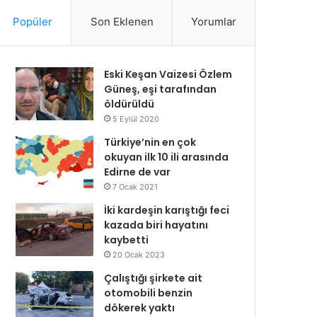
Popüler
Son Eklenen
Yorumlar
Eski Keşan Vaizesi Özlem
Güneş, eşi tarafından
öldürüldü
5 Eylül 2020
Türkiye’nin en çok
okuyan ilk 10 ili arasında
Edirne de var
7 Ocak 2021
İki kardeşin karıştığı feci
kazada biri hayatını
kaybetti
20 Ocak 2023
Çalıştığı şirkete ait
otomobili benzin
dökerek yaktı