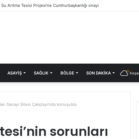
ık Su Arıtma Tesisi Projesi’ne Cumhurbaşkanlığı onayı
ASAYIŞ
SAĞLIK
BÖLGE
SON DAKIKA
Keşan
ları Sanayi Sitesi Çalıştayı’nda konuşuldu
esi’nin sorunları