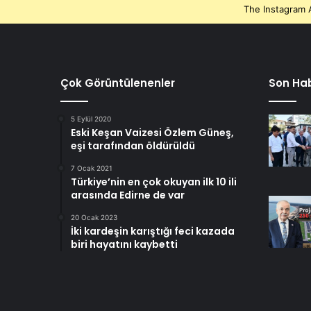
The Instagram A
Çok Görüntülenenler
Son Hab
5 Eylül 2020
Eski Keşan Vaizesi Özlem Güneş,
eşi tarafından öldürüldü
7 Ocak 2021
Türkiye’nin en çok okuyan ilk 10 ili
arasında Edirne de var
20 Ocak 2023
İki kardeşin karıştığı feci kazada
biri hayatını kaybetti