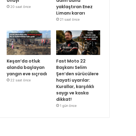
onayı
adım daha
yaklaştıran Enez
20 saat önce
Limanı kararı
21 saat önce
Keşan’da otluk
Fast Moto 22
alanda başlayan
Başkanı Selim
yangın eve sıçradı
Şen’den sürücülere
hayati uyarılar:
22 saat önce
Kurallar, karşılıklı
saygı ve kaska
dikkat!
1 gün önce