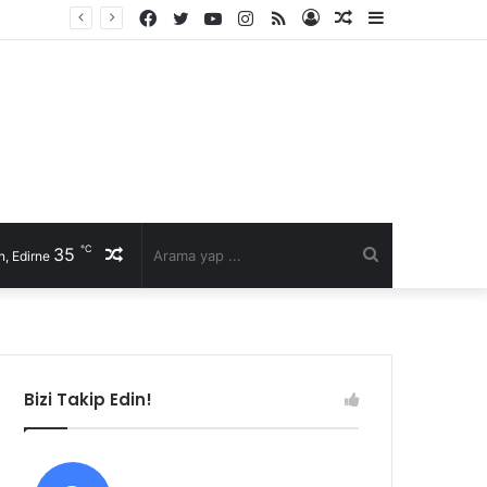
Facebook
Twitter
YouTube
Instagram
RSS
Kayıt
Rastgele
Kenar
Ol
Makale
Bölmesi
℃
35
Rastgele
Arama
, Edirne
Makale
yap
...
Bizi Takip Edin!