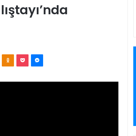
lıştayı’nda
ontakte
Odnoklassniki
Pocket
Messenger