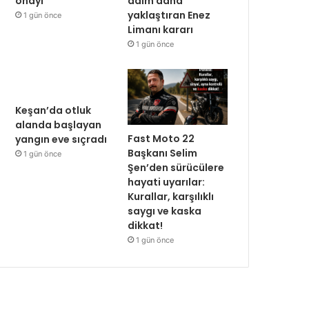
onayı
adım daha
yaklaştıran Enez
1 gün önce
Limanı kararı
1 gün önce
Keşan’da otluk
alanda başlayan
Fast Moto 22
yangın eve sıçradı
Başkanı Selim
1 gün önce
Şen’den sürücülere
hayati uyarılar:
Kurallar, karşılıklı
saygı ve kaska
dikkat!
1 gün önce