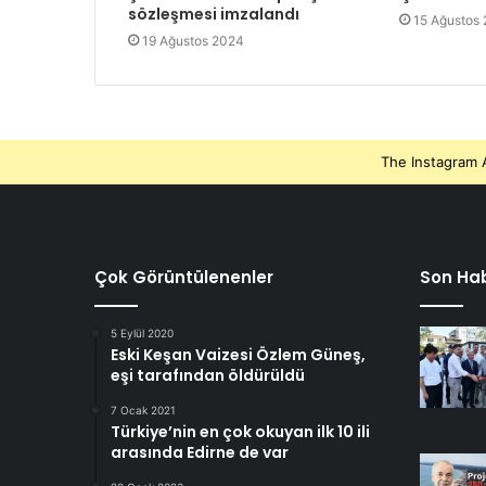
sözleşmesi imzalandı
15 Ağustos
19 Ağustos 2024
The Instagram A
Çok Görüntülenenler
Son Hab
5 Eylül 2020
Eski Keşan Vaizesi Özlem Güneş,
eşi tarafından öldürüldü
7 Ocak 2021
Türkiye’nin en çok okuyan ilk 10 ili
arasında Edirne de var