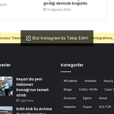
girdiği denizde boğuldu
 2024
14 Ağustos 2024
Bizi Instagram'da Takip Edin!
ccess Token is expired, Go to the Theme options page > Integrations, t
erler
Kategoriler
Keşan’da yeni
#EvdeKal
Anketler
Asayiş
Hükümet
Konağı’nın temeli
Bölge
CANLI YAYIN
Canlı 
atıldı
Ekonomi
Eğitim
Genel
1 gün önce
Haberler
Keşan
KÜLTÜR
Erikli Atık Su Arıtma