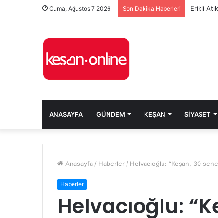
Erikli At
Cuma, Ağustos 7 2026
Son Dakika Haberleri
ANASAYFA
GÜNDEM
KEŞAN
SIYASET
Anasayfa
/
Haberler
/
Helvacıoğlu: “Keşan, 30 sened
Haberler
Helvacıoğlu: “K