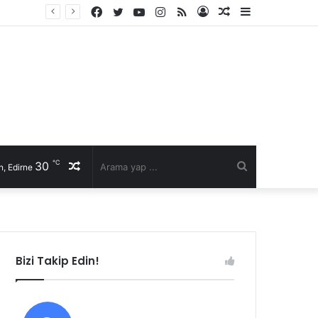
Facebook
Twitter
YouTube
Instagram
RSS
Kayıt
Rastgele
Kenar
Ol
Makale
Bölmesi
℃
30
Rastgele
Arama
, Edirne
Makale
yap
...
Bizi Takip Edin!