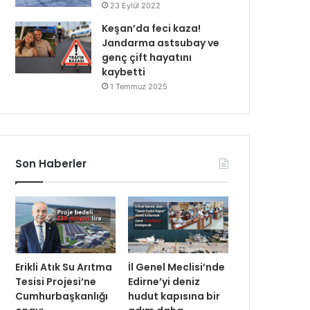
23 Eylül 2022
Keşan’da feci kaza!
Jandarma astsubay ve
genç çift hayatını
kaybetti
1 Temmuz 2025
Son Haberler
Erikli Atık Su Arıtma
İl Genel Meclisi’nde
Tesisi Projesi’ne
Edirne’yi deniz
Cumhurbaşkanlığı
hudut kapısına bir