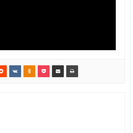
Reddit
VKontakte
Odnoklassniki
Pocket
E-Posta ile paylaş
Yazdır