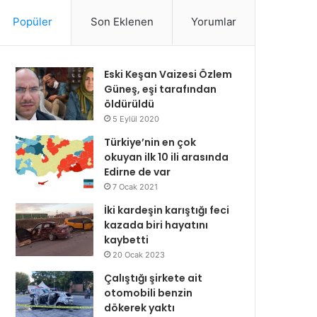
Popüler
Son Eklenen
Yorumlar
Eski Keşan Vaizesi Özlem
Güneş, eşi tarafından
öldürüldü
5 Eylül 2020
Türkiye’nin en çok
okuyan ilk 10 ili arasında
Edirne de var
7 Ocak 2021
İki kardeşin karıştığı feci
kazada biri hayatını
kaybetti
20 Ocak 2023
Çalıştığı şirkete ait
otomobili benzin
dökerek yaktı