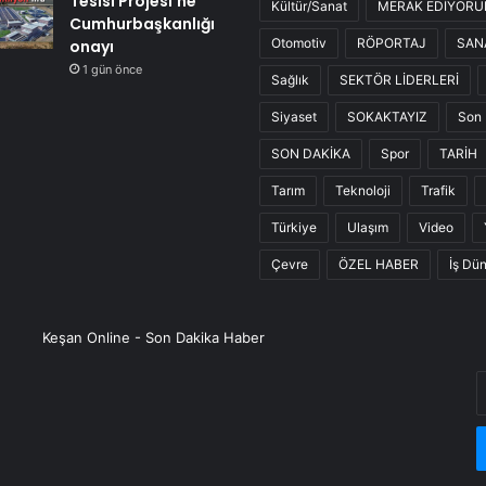
Tesisi Projesi’ne
Kültür/Sanat
MERAK EDİYOR
Cumhurbaşkanlığı
Otomotiv
RÖPORTAJ
SAN
onayı
1 gün önce
Sağlık
SEKTÖR LİDERLERİ
Siyaset
SOKAKTAYIZ
Son 
SON DAKİKA
Spor
TARİH
Tarım
Teknoloji
Trafik
Türkiye
Ulaşım
Video
Çevre
ÖZEL HABER
İş Dü
Keşan Online - Son Dakika Haber
E
P
a
g