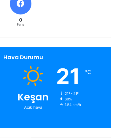
0
Fans
Hava Durumu
21
℃
Keşan
21º - 21º
60%
1.54 km/h
Açık hava