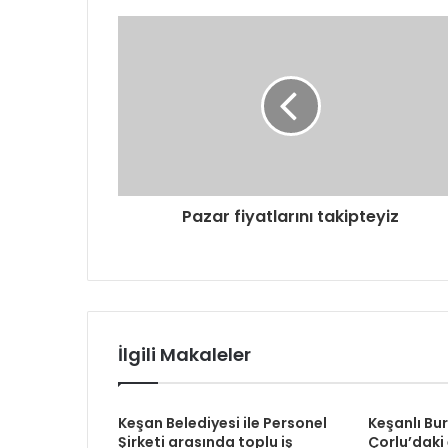
d
r
e
s
i
n
i
z
i
g
Pazar fiyatlarını takipteyiz
i
r
i
n
i
z
İlgili Makaleler
Keşan Belediyesi ile Personel
Keşanlı Bu
Şirketi arasında toplu iş
Çorlu’daki