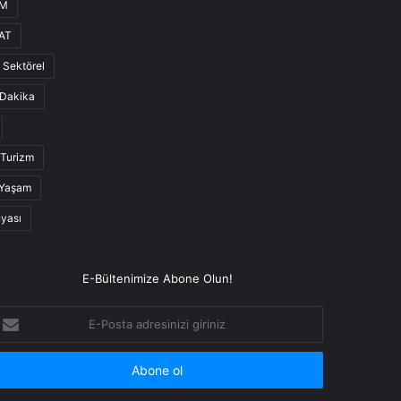
UM
AT
Sektörel
Dakika
Turizm
Yaşam
nyası
E-Bültenimize Abone Olun!
-
osta
dresinizi
iriniz