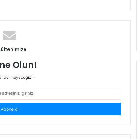
Bültenimize
ne Olun!
ndermeyeceğiz :)