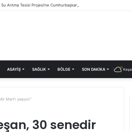
ık Su Arıtma Tesisi Projesi’ne Cumhurbaşkanlığı onayı
ASAYIŞ
SAĞLIK
BÖLGE
SON DAKIKA
Keşan
ir Mart’ı yaşıyor”
eşan, 30 senedir