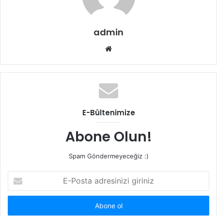
admin
Web
sitesi
E-Bültenimize
Abone Olun!
Spam Göndermeyeceğiz :)
E-
Posta
adresinizi
giriniz