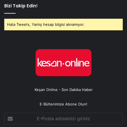
Bizi Takip Edin!
Hata Tweets, Yanlış hesap bilgisi alınamıyor.
Keşan Online - Son Dakika Haber
E-Bültenimize Abone Olun!
E-
Posta