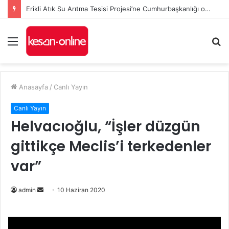
Erikli Atık Su Arıtma Tesisi Projesi’ne Cumhurbaşkanlığı onayı
Menü
A
y
...
Anasayfa
/
Canlı Yayın
Canlı Yayın
Helvacıoğlu, “İşler düzgün
gittikçe Meclis’i terkedenler
var”
Bir
admin
10 Haziran 2020
e-
posta
göndermek