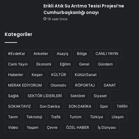
Erikli Atık Su Arıtma Tesisi Projesi’ne
Cumhurbaşkanlığı onayı
18 saat önce
Kategoriler
#EvdeKal
Anketler
Asayiş
Bölge
CANLI YAYIN
Canlı Yayın
Ekonomi
Eğitim
Genel
Gündem
Haberler
Keşan
KÜLTÜR
Kültür/Sanat
MERAK EDİYORUM
Otomotiv
RÖPORTAJ
SANAT
Sağlık
SEKTÖR LİDERLERİ
Sektörel
Siyaset
SOKAKTAYIZ
Son Dakika
SON DAKİKA
Spor
TARİH
Tarım
Teknoloji
Trafik
Turizm
Türkiye
Ulaşım
Video
Yaşam
Çevre
ÖZEL HABER
İş Dünyası