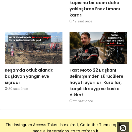
kapısına bir adım daha
yaklaştıran Enez Limanı
kararı
19 saat önce
Keşan’da otluk alanda
Fast Moto 22 Başkanı
başlayan yangın eve
Selim Şen’den sürücülere
sıçradı
hayati uyarılar: Kurallar,
karşılıklı saygı ve kaska
20 saat önce
dikkat!
22 saat önce
The Instagram Access Token is expired, Go to the Theme options
page > Integrations, to to refresh it.