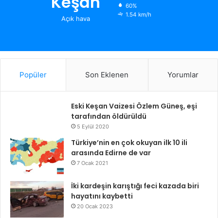
Keşan
60%
1.54 km/h
Açık hava
Popüler
Son Eklenen
Yorumlar
Eski Keşan Vaizesi Özlem Güneş, eşi
tarafından öldürüldü
5 Eylül 2020
Türkiye’nin en çok okuyan ilk 10 ili
arasında Edirne de var
7 Ocak 2021
İki kardeşin karıştığı feci kazada biri
hayatını kaybetti
20 Ocak 2023