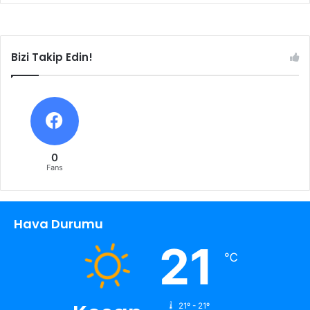
Bizi Takip Edin!
0
Fans
Hava Durumu
21
℃
21º - 21º