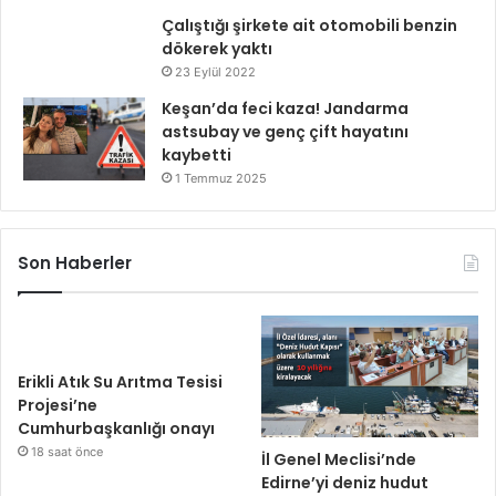
Çalıştığı şirkete ait otomobili benzin
dökerek yaktı
23 Eylül 2022
Keşan’da feci kaza! Jandarma
astsubay ve genç çift hayatını
kaybetti
1 Temmuz 2025
Son Haberler
Erikli Atık Su Arıtma Tesisi
Projesi’ne
Cumhurbaşkanlığı onayı
18 saat önce
İl Genel Meclisi’nde
Edirne’yi deniz hudut