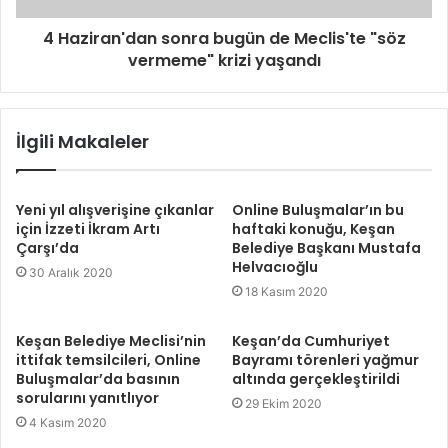
4 Haziran'dan sonra bugün de Meclis'te "söz
vermeme" krizi yaşandı
İlgili Makaleler
Yeni yıl alışverişine çıkanlar
Online Buluşmalar’ın bu
için İzzeti İkram Artı
haftaki konuğu, Keşan
Çarşı’da
Belediye Başkanı Mustafa
Helvacıoğlu
30 Aralık 2020
18 Kasım 2020
Keşan Belediye Meclisi’nin
Keşan’da Cumhuriyet
ittifak temsilcileri, Online
Bayramı törenleri yağmur
Buluşmalar’da basının
altında gerçekleştirildi
sorularını yanıtlıyor
29 Ekim 2020
4 Kasım 2020