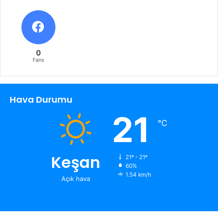
0
Fans
Hava Durumu
21
℃
Keşan
21º - 21º
60%
1.54 km/h
Açık hava