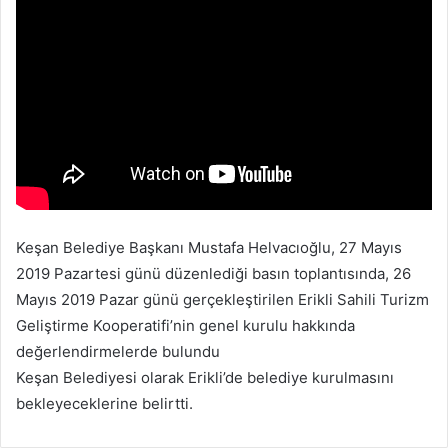
-
p
o
s
t
a
g
ö
n
d
Keşan Belediye Başkanı Mustafa Helvacıoğlu, 27 Mayıs
e
2019 Pazartesi günü düzenlediği basın toplantısında, 26
r
Mayıs 2019 Pazar günü gerçekleştirilen Erikli Sahili Turizm
m
Geliştirme Kooperatifi’nin genel kurulu hakkında
e
değerlendirmelerde bulundu
k
Keşan Belediyesi olarak Erikli’de belediye kurulmasını
bekleyeceklerine belirtti.