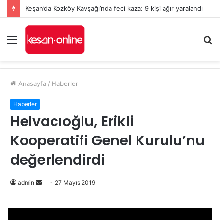
Keşan’da Kozköy Kavşağı’nda feci kaza: 9 kişi ağır yaralandı
Menü
A
y
...
Anasayfa
/
Haberler
Haberler
Helvacıoğlu, Erikli
Kooperatifi Genel Kurulu’nu
değerlendirdi
admin
B
27 Mayıs 2019
i
r
e