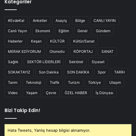
Kategoriler
#EvdeKal
Anketler
Asayiş
Bölge
CANLI YAYIN
Canlı Yayın
Ekonomi
Eğitim
Genel
Gündem
Haberler
Keşan
KÜLTÜR
Kültür/Sanat
MERAK EDİYORUM
Otomotiv
RÖPORTAJ
SANAT
Sağlık
SEKTÖR LİDERLERİ
Sektörel
Siyaset
SOKAKTAYIZ
Son Dakika
SON DAKİKA
Spor
TARİH
Tarım
Teknoloji
Trafik
Turizm
Türkiye
Ulaşım
Video
Yaşam
Çevre
ÖZEL HABER
İş Dünyası
Bizi Takip Edin!
Hata Tweets, Yanlış hesap bilgisi alınamıyor.