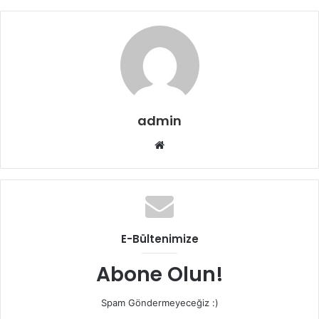
admin
W
e
b
s
i
t
E-Bültenimize
e
s
Abone Olun!
i
Spam Göndermeyeceğiz :)