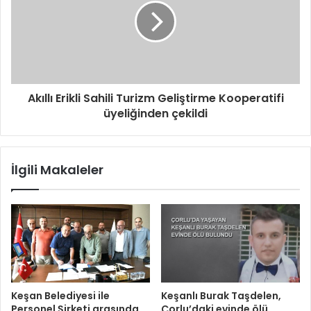
n
i
z
Akıllı Erikli Sahili Turizm Geliştirme Kooperatifi
üyeliğinden çekildi
İlgili Makaleler
Keşan Belediyesi ile
Keşanlı Burak Taşdelen,
Personel Şirketi arasında
Çorlu’daki evinde ölü