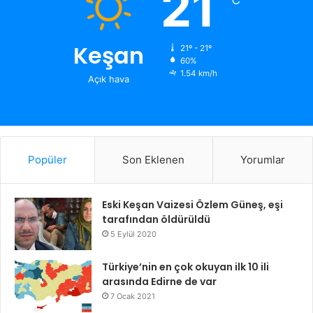
21
Keşan
21º - 21º
60%
1.54 km/h
Açık hava
Popüler
Son Eklenen
Yorumlar
Eski Keşan Vaizesi Özlem Güneş, eşi
tarafından öldürüldü
5 Eylül 2020
Türkiye’nin en çok okuyan ilk 10 ili
arasında Edirne de var
7 Ocak 2021