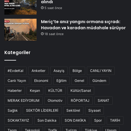
alındı
5 saat önce
Meriç’te anız yangını ormana sıçradı:
Havadan ve karadan müdahale sürüyor
18 saat önce
Kategoriler
#EvdeKal
Anketler
Asayiş
Bölge
CANLI YAYIN
Canlı Yayın
Ekonomi
Eğitim
Genel
Gündem
Haberler
Keşan
KÜLTÜR
Kültür/Sanat
MERAK EDİYORUM
Otomotiv
RÖPORTAJ
SANAT
Sağlık
SEKTÖR LİDERLERİ
Sektörel
Siyaset
SOKAKTAYIZ
Son Dakika
SON DAKİKA
Spor
TARİH
Tarım
Teknoloji
Trafik
Turizm
Türkiye
Ulaşım