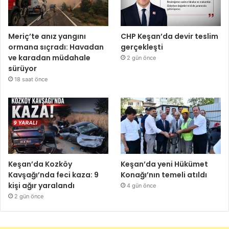
Meriç’te anız yangını
CHP Keşan’da devir teslim
ormana sıçradı: Havadan
gerçekleşti
ve karadan müdahale
2 gün önce
sürüyor
18 saat önce
Keşan’da Kozköy
Keşan’da yeni Hükümet
Kavşağı’nda feci kaza: 9
Konağı’nın temeli atıldı
kişi ağır yaralandı
4 gün önce
2 gün önce