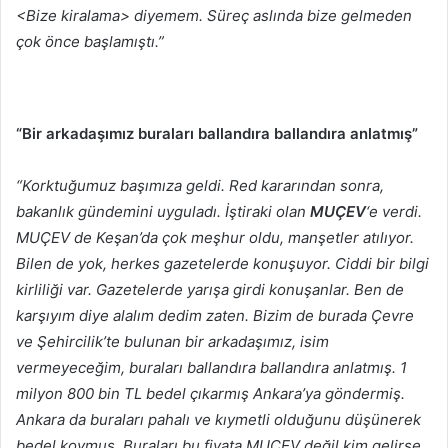
<Bize kiralama> diyemem. Süreç aslında bize gelmeden
çok önce başlamıştı.”
“Bir arkadaşımız buraları ballandıra ballandıra anlatmış”
“Korktuğumuz başımıza geldi. Red kararından sonra,
bakanlık gündemini uyguladı. İştiraki olan
MUÇEV
‘e verdi.
MUÇEV de Keşan’da çok meşhur oldu, manşetler atılıyor.
Bilen de yok, herkes gazetelerde konuşuyor. Ciddi bir bilgi
kirliliği var. Gazetelerde yarışa girdi konuşanlar. Ben de
karşıyım diye alalım dedim zaten. Bizim de burada Çevre
ve Şehircilik’te bulunan bir arkadaşımız, isim
vermeyeceğim, buraları ballandıra ballandıra anlatmış. 1
milyon 800 bin TL bedel çıkarmış Ankara’ya göndermiş.
Ankara da buraları pahalı ve kıymetli olduğunu düşünerek
bedel koymuş. Buraları bu fiyata MUÇEV değil kim gelirse