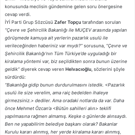
konusunda meclisin gündemine gelen soru önergesine
cevap verdi.
İYİ Parti Grup Sözcüsü
Zafer
Topçu
tarafından sorulan
“Çevre ve Şehircilik Bakanlığı ile MUÇEV arasında yapılan
görüşmede kamuya ait yerlerin pazarlık usulü ile
verileceğinden haberiniz var mıydı?”
sorusuna,
“Çevre ve
Şehircilik Bakanlığı’nın Tüm Türkiye’de uyguladığı bir
kiralama yöntemi var, biz seçildikten sonra bunun üzerine
geldik”
diyerek cevap veren
Helvacıoğlu,
sözlerini şöyle
sürdürdü:
“Bakanlığa gidip bunun durdurulmasını istedik. <Pazarlık
usulü ile size verelim, ama raiç bedelden ihaleye
girmezsiniz.> dediler. Ama oradaki notlarda da var. Daha
önce Mehmet Özcan’a <Bütün sahilleri alın> teklifi
yapılmasına rağmen almamış. Keşke o günlerde alınsaydı.
Ben ne yapabilirim belediye başkanı olarak? Bakanlar
Kurulu kararı alınmış, her yerde kiralama kararı alınmış,