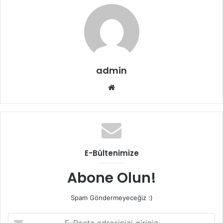
admin
Web
sitesi
E-Bültenimize
Abone Olun!
Spam Göndermeyeceğiz :)
E-