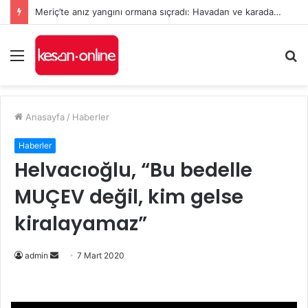
Meriç’te anız yangını ormana sıçradı: Havadan ve karadan müdahale sürüyor
Menü
A
y
...
Anasayfa
/
Haberler
Haberler
Helvacıoğlu, “Bu bedelle
MUÇEV değil, kim gelse
kiralayamaz”
Bir
admin
7 Mart 2020
e-
posta
göndermek