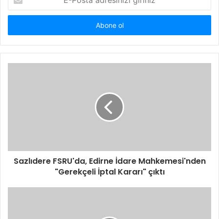
Posta
adresinizi
giriniz
Sazlıdere FSRU'da, Edirne İdare Mahkemesi'nden
"Gerekçeli İptal Kararı" çıktı