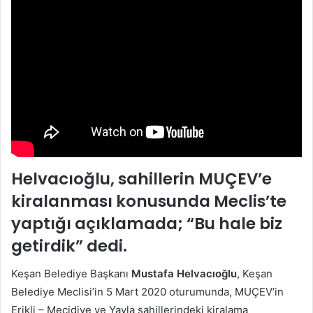
Helvacıoğlu, sahillerin MUÇEV’e
kiralanması konusunda Meclis’te
yaptığı açıklamada; “Bu hale biz
getirdik” dedi
.
Keşan Belediye Başkanı
Mustafa Helvacıoğlu
, Keşan
Belediye Meclisi’in 5 Mart 2020 oturumunda, MUÇEV’in
Erikli – Mecidiye ve Yayla sahillerindeki kiralama