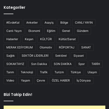
Kategoriler
#EvdeKal
Anketler
Asayiş
Bölge
CANLI YAYIN
Canlı Yayın
Ekonomi
Eğitim
Genel
Gündem
Haberler
Keşan
KÜLTÜR
Kültür/Sanat
MERAK EDİYORUM
Otomotiv
RÖPORTAJ
SANAT
Sağlık
SEKTÖR LİDERLERİ
Sektörel
Siyaset
SOKAKTAYIZ
Son Dakika
SON DAKİKA
Spor
TARİH
Tarım
Teknoloji
Trafik
Turizm
Türkiye
Ulaşım
Video
Yaşam
Çevre
ÖZEL HABER
İş Dünyası
Bizi Takip Edin!