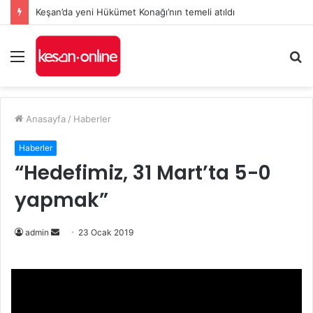
Keşan’da yeni Hükümet Konağı’nın temeli atıldı
Menü
A
y
...
Anasayfa
/
Haberler
Haberler
“Hedefimiz, 31 Mart’ta 5-0
yapmak”
admin
B
23 Ocak 2019
i
r
e
-