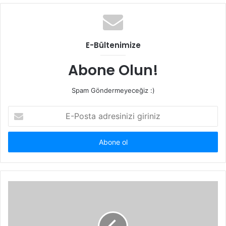
b
s
i
t
E-Bültenimize
e
s
Abone Olun!
i
Spam Göndermeyeceğiz :)
E
-
P
o
s
t
a
a
d
r
e