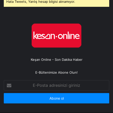
Hata Tweets, Yanlış hesap bilgisi alınamıyor.
Keşan Online - Son Dakika Haber
E-Bültenimize Abone Olun!
E-
Posta
adresinizi
giriniz