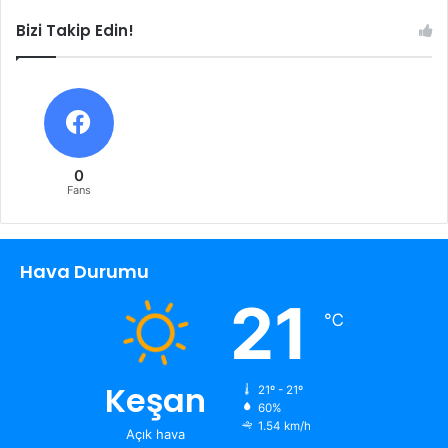
Bizi Takip Edin!
0
Fans
Hava Durumu
21
℃
Keşan
21º - 21º
60%
1.54 km/h
Açık hava