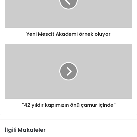
s
i
n
i
z
i
Yeni Mescit Akademi örnek oluyor
g
i
r
i
n
i
z
"42 yıldır kapımızın önü çamur içinde"
İlgili Makaleler