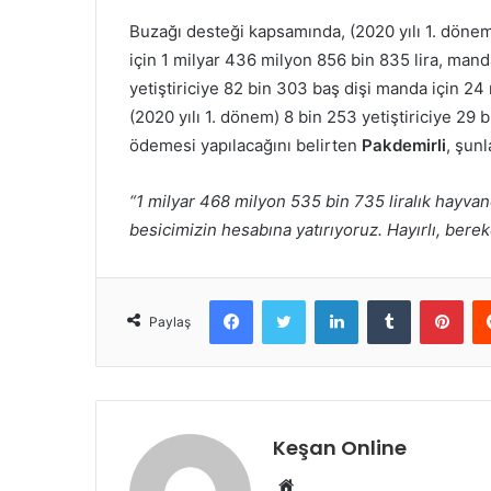
Buzağı desteği kapsamında, (2020 yılı 1. dönem
için 1 milyar 436 milyon 856 bin 835 lira, man
yetiştiriciye 82 bin 303 baş dişi manda için 2
(2020 yılı 1. dönem) 8 bin 253 yetiştiriciye 29
ödemesi yapılacağını belirten
Pakdemirli
, şunl
“1 milyar 468 milyon 535 bin 735 liralık hayvan
besicimizin hesabına yatırıyoruz. Hayırlı, bereke
Facebook
Twitter
LinkedIn
Tumblr
Pint
Paylaş
Keşan Online
Web