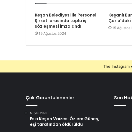
Keşan Belediyesi ile Personel
Keşanlı Bu
Şirketi arasında toplu iş
Çorlu’daki
sözleşmesi imzalandı
15 Ağustos
19 Ağustos 2024
The Instagram A
Çok Görüntülenenler
Son Hab
5 Eylül 2020
Eski Keşan Vaizesi Özlem Güneş,
eşi tarafından öldürüldü