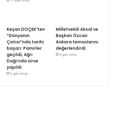
11 saat önce
Keşan DOÇEK’ten
Milletvekili Aksal ve
“Dünyanın
Başkan Özcan
Çatısı”nda tarihi
Ankara temaslarını
başarı: Pamirler
değerlendirdi
geçildi, Ağrı
4 gün önce
Dağı’nda zirve
yapıldı
2 gün önce