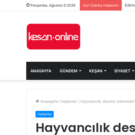
Edirn
Perşembe, Ağustos 6 2026
Son Dakika Haberleri
ANASAYFA
GÜNDEM
KEŞAN
SIYASET
Anasayfa
/
Haberler
/
Hayvancılık destek ödemeleri 
Haberler
Hayvancılık de