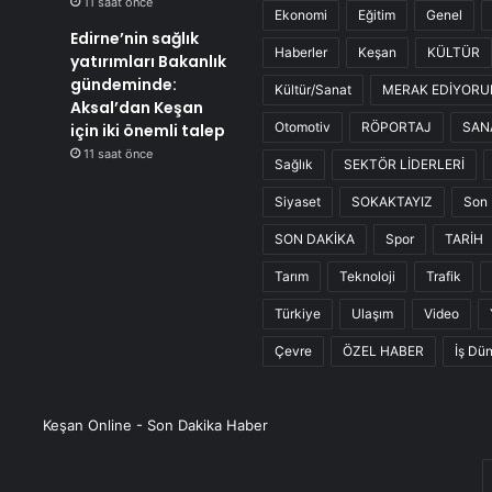
11 saat önce
Ekonomi
Eğitim
Genel
Edirne’nin sağlık
Haberler
Keşan
KÜLTÜR
yatırımları Bakanlık
gündeminde:
Kültür/Sanat
MERAK EDİYOR
Aksal’dan Keşan
Otomotiv
RÖPORTAJ
SAN
için iki önemli talep
11 saat önce
Sağlık
SEKTÖR LİDERLERİ
Siyaset
SOKAKTAYIZ
Son 
SON DAKİKA
Spor
TARİH
Tarım
Teknoloji
Trafik
Türkiye
Ulaşım
Video
Çevre
ÖZEL HABER
İş Dü
Keşan Online - Son Dakika Haber
E