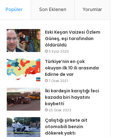
Popüler
Son Eklenen
Yorumlar
Eski Keşan Vaizesi Özlem
Güneş, eşi tarafından
öldürüldü
5 Eylül 2020
Türkiye’nin en çok
okuyan ilk 10 ili arasında
Edirne de var
7 Ocak 2021
İki kardeşin karıştığı feci
kazada biri hayatını
kaybetti
20 Ocak 2023
Çalıştığı şirkete ait
otomobili benzin
dökerek yaktı