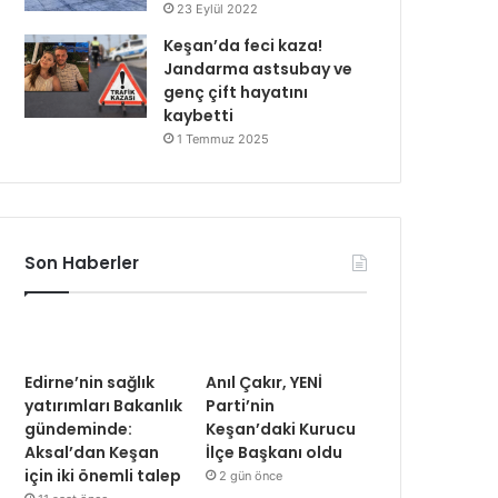
23 Eylül 2022
Keşan’da feci kaza!
Jandarma astsubay ve
genç çift hayatını
kaybetti
1 Temmuz 2025
Son Haberler
Edirne’nin sağlık
Anıl Çakır, YENİ
yatırımları Bakanlık
Parti’nin
gündeminde:
Keşan’daki Kurucu
Aksal’dan Keşan
İlçe Başkanı oldu
için iki önemli talep
2 gün önce