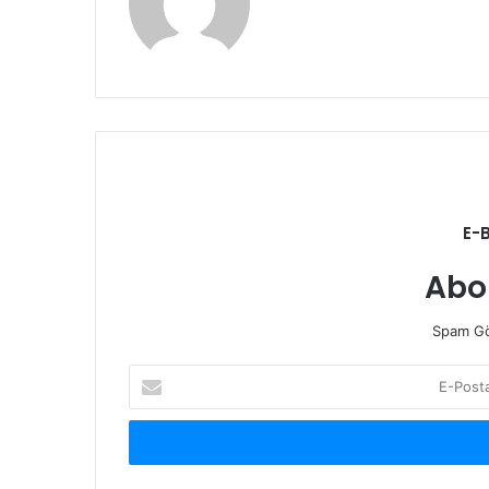
sitesi
E-
Abo
Spam Gö
E-
Posta
adresinizi
giriniz