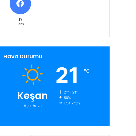
0
Fans
Hava Durumu
21
℃
Keşan
21º - 21º
60%
1.54 km/h
Açık hava