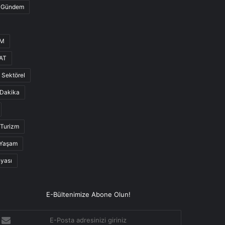
Gündem
UM
AT
Sektörel
Dakika
Turizm
Yaşam
nyası
E-Bültenimize Abone Olun!
-