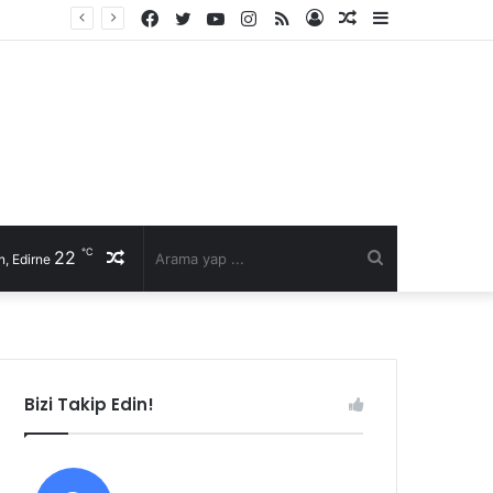
Facebook
Twitter
YouTube
Instagram
RSS
Kayıt
Rastgele
Kenar
li talep
Ol
Makale
Bölmesi
℃
22
Rastgele
Arama
, Edirne
Makale
yap
...
Bizi Takip Edin!