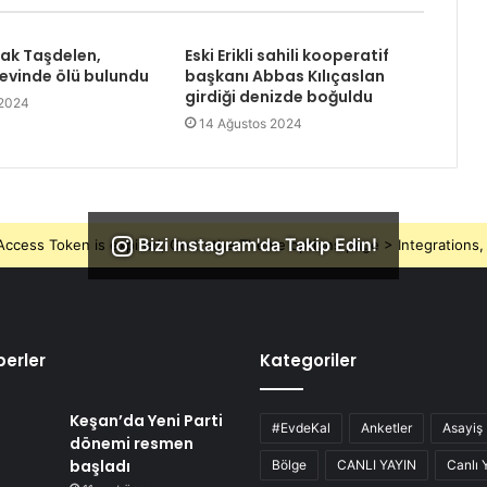
rak Taşdelen,
Eski Erikli sahili kooperatif
 evinde ölü bulundu
başkanı Abbas Kılıçaslan
girdiği denizde boğuldu
 2024
14 Ağustos 2024
Bizi Instagram'da Takip Edin!
ccess Token is expired, Go to the Theme options page > Integrations, t
erler
Kategoriler
Keşan’da Yeni Parti
#EvdeKal
Anketler
Asayiş
dönemi resmen
başladı
Bölge
CANLI YAYIN
Canlı 