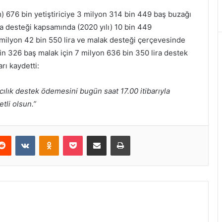
) 676 bin yetiştiriciye 3 milyon 314 bin 449 baş buzağı
da desteği kapsamında (2020 yılı) 10 bin 449
4 milyon 42 bin 550 lira ve malak desteği çerçevesinde
 bin 326 baş malak için 7 milyon 636 bin 350 lira destek
arı kaydetti:
cılık destek ödemesini bugün saat 17.00 itibarıyla
tli olsun.”
erest
Reddit
VKontakte
Odnoklassniki
Pocket
E-Posta ile paylaş
Yazdır