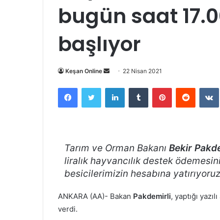
bugün saat 17.00
başlıyor
Bir
Keşan Online
22 Nisan 2021
e-
Facebook
Twitter
LinkedIn
Tumblr
Pinterest
Reddit
posta
göndermek
Tarım ve Orman Bakanı
Bekir Pakde
liralık hayvancılık destek ödemesini
besicilerimizin hesabına yatırıyoruz
ANKARA (AA)- Bakan
Pakdemirli
, yaptığı yazı
verdi.