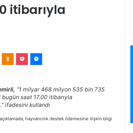
 itibarıyla
VKontakte
Odnoklassniki
Pocket
Messenger
mirli
,
“1 milyar 468 milyon 535 bin 735
 bugün saat 17.00 itibarıyla
.”
ifadesini kullandı
lı açıklamada, hayvancılık destek ödemesine ilişkin bilgi