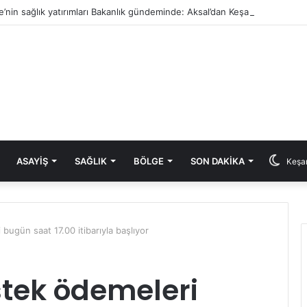
e’nin sağlık yatırımları Bakanlık gündeminde: Aksal’dan Keşan için iki önem
ASAYIŞ
SAĞLIK
BÖLGE
SON DAKIKA
Keşan
bugün saat 17.00 itibarıyla başlıyor
stek ödemeleri