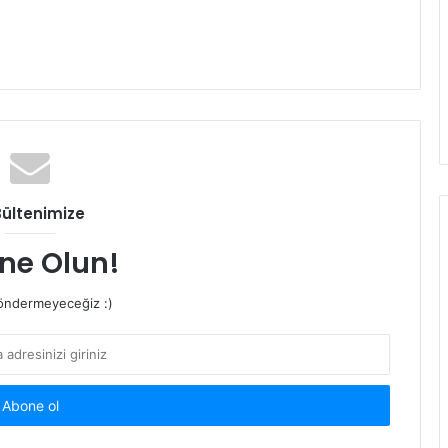
Bültenimize
ne Olun!
ndermeyeceğiz :)