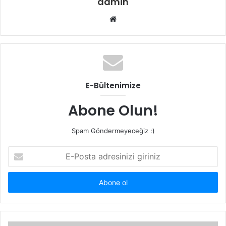
admin
W
e
b
s
i
t
E-Bültenimize
e
s
Abone Olun!
i
Spam Göndermeyeceğiz :)
E
-
P
o
s
t
a
a