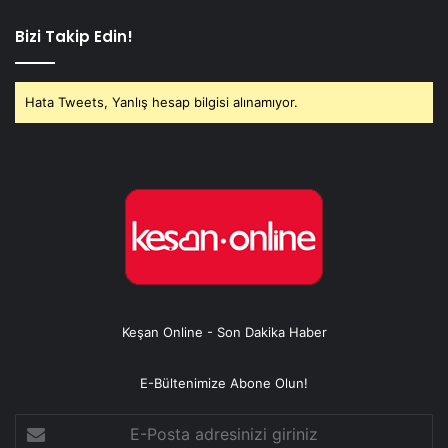
Bizi Takip Edin!
Hata Tweets, Yanlış hesap bilgisi alınamıyor.
Keşan Online - Son Dakika Haber
E-Bültenimize Abone Olun!
E-
Posta