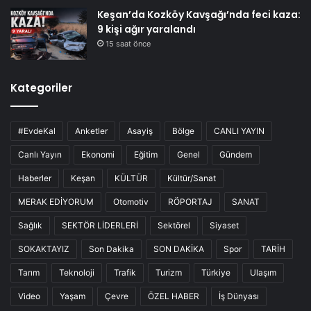
Keşan’da Kozköy Kavşağı’nda feci kaza:
9 kişi ağır yaralandı
15 saat önce
Kategoriler
#EvdeKal
Anketler
Asayiş
Bölge
CANLI YAYIN
Canlı Yayın
Ekonomi
Eğitim
Genel
Gündem
Haberler
Keşan
KÜLTÜR
Kültür/Sanat
MERAK EDİYORUM
Otomotiv
RÖPORTAJ
SANAT
Sağlık
SEKTÖR LİDERLERİ
Sektörel
Siyaset
SOKAKTAYIZ
Son Dakika
SON DAKİKA
Spor
TARİH
Tarım
Teknoloji
Trafik
Turizm
Türkiye
Ulaşım
Video
Yaşam
Çevre
ÖZEL HABER
İş Dünyası