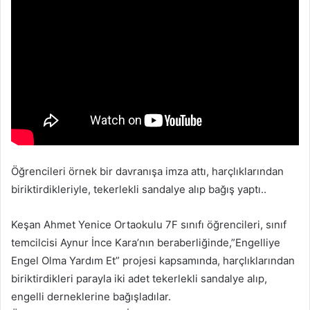
-
p
o
s
t
a
g
ö
n
d
Öğrencileri örnek bir davranışa imza attı, harçlıklarından
e
biriktirdikleriyle, tekerlekli sandalye alıp bağış yaptı..
r
m
Keşan Ahmet Yenice Ortaokulu 7F sınıfı öğrencileri, sınıf
e
temcilcisi Aynur İnce Kara’nın beraberliğinde,”Engelliye
k
Engel Olma Yardım Et” projesi kapsamında, harçlıklarından
biriktirdikleri parayla iki adet tekerlekli sandalye alıp,
engelli derneklerine bağışladılar.