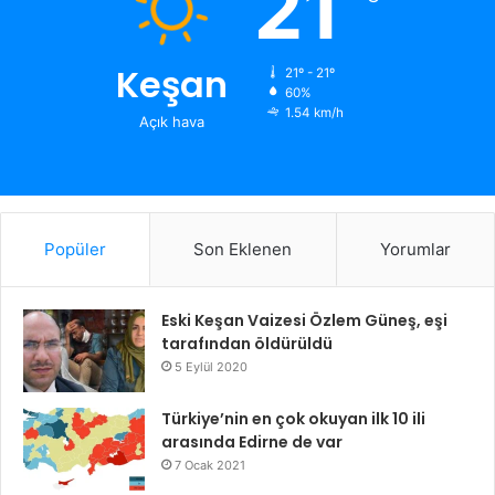
21
Keşan
21º - 21º
60%
1.54 km/h
Açık hava
Popüler
Son Eklenen
Yorumlar
Eski Keşan Vaizesi Özlem Güneş, eşi
tarafından öldürüldü
5 Eylül 2020
Türkiye’nin en çok okuyan ilk 10 ili
arasında Edirne de var
7 Ocak 2021