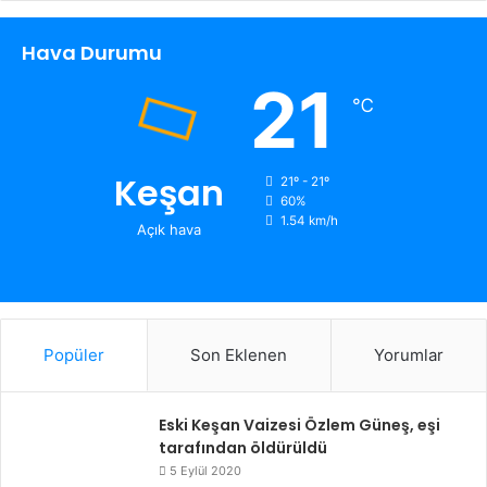
Hava Durumu
21
℃
Keşan
21º - 21º
60%
1.54 km/h
Açık hava
Popüler
Son Eklenen
Yorumlar
Eski Keşan Vaizesi Özlem Güneş, eşi
tarafından öldürüldü
5 Eylül 2020