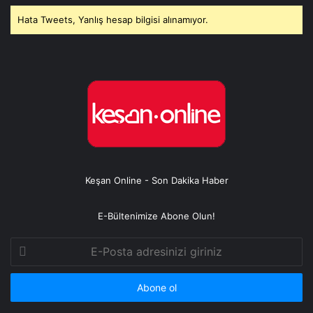
Hata Tweets, Yanlış hesap bilgisi alınamıyor.
Keşan Online - Son Dakika Haber
E-Bültenimize Abone Olun!
E-
Posta
adresinizi
giriniz