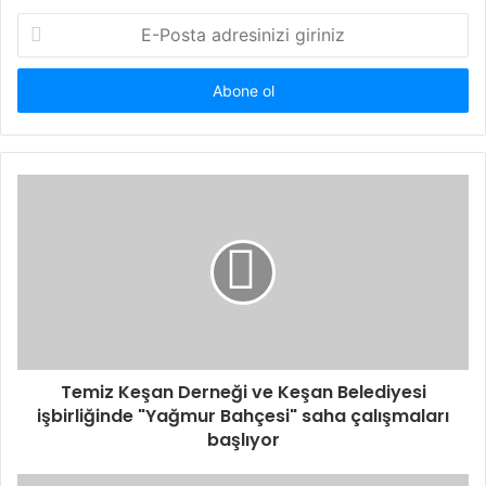
E-
Posta
adresinizi
giriniz
Temiz Keşan Derneği ve Keşan Belediyesi
işbirliğinde "Yağmur Bahçesi" saha çalışmaları
başlıyor