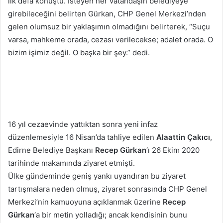
ilk defa konuştu. İsteyen her vatandaşın belediyeye
girebileceğini belirten Gürkan, CHP Genel Merkezi’nden
gelen olumsuz bir yaklaşımın olmadığını belirterek, “Suçu
varsa, mahkeme orada, cezası verilecekse; adalet orada. O
bizim işimiz değil. O başka bir şey.” dedi.
16 yıl cezaevinde yattıktan sonra yeni infaz
düzenlemesiyle 16 Nisan’da tahliye edilen
Alaattin Çakıcı
,
Edirne Belediye Başkanı
Recep Gürkan
‘ı 26 Ekim 2020
tarihinde makamında ziyaret etmişti.
Ülke gündeminde geniş yankı uyandıran bu ziyaret
tartışmalara neden olmuş, ziyaret sonrasında CHP Genel
Merkezi’nin kamuoyuna açıklanmak üzerine
Recep
Gürkan
‘a bir metin yolladığı; ancak kendisinin bunu