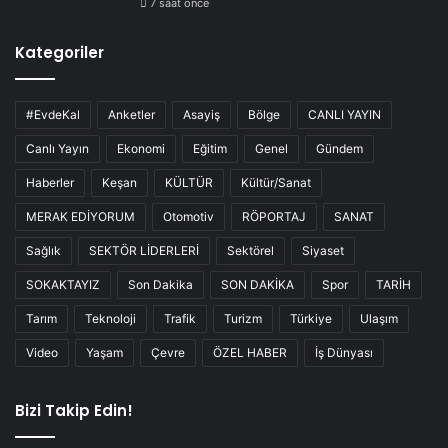
7 saat önce
Kategoriler
#EvdeKal
Anketler
Asayiş
Bölge
CANLI YAYIN
Canlı Yayın
Ekonomi
Eğitim
Genel
Gündem
Haberler
Keşan
KÜLTÜR
Kültür/Sanat
MERAK EDİYORUM
Otomotiv
RÖPORTAJ
SANAT
Sağlık
SEKTÖR LİDERLERİ
Sektörel
Siyaset
SOKAKTAYIZ
Son Dakika
SON DAKİKA
Spor
TARİH
Tarım
Teknoloji
Trafik
Turizm
Türkiye
Ulaşım
Video
Yaşam
Çevre
ÖZEL HABER
İş Dünyası
Bizi Takip Edin!