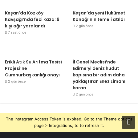
Keşan’da Kozköy
Keşan’da yeni Hükümet
Kavşağı’nda feci kaza: 9
Konağı’nın temeli atıldı
kişi ağır yaralandı
2 gün önce
7 saat önce
Erikli Atık Su Arıtma Tesisi
İl Genel Meclisi’nde
Projesi’ne
Edirne’yi deniz hudut
Cumhurbaşkanlığı onayı
kapısına bir adım daha
yaklaştıran Enez Limanı
2 gün önce
kararı
2 gün önce
The Instagram Access Token is expired, Go to the Theme options
page > Integrations, to to refresh it.