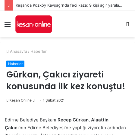
Keşan’da Kozköy Kavşağı’nda feci kaza: 9 kişi ağır yaralandı
Menü
A
y
...
Anasayfa
/
Haberler
Haberler
Gürkan, Çakıcı ziyareti
konusunda ilk kez konuştu!
Bir
Keşan Online
1 Şubat 2021
e-
posta
Edirne Belediye Başkanı
Recep Gürkan
,
Alaattin
göndermek
Çakıcı
‘nın Edirne Belediyesi’ne yaptığı ziyaretin ardından