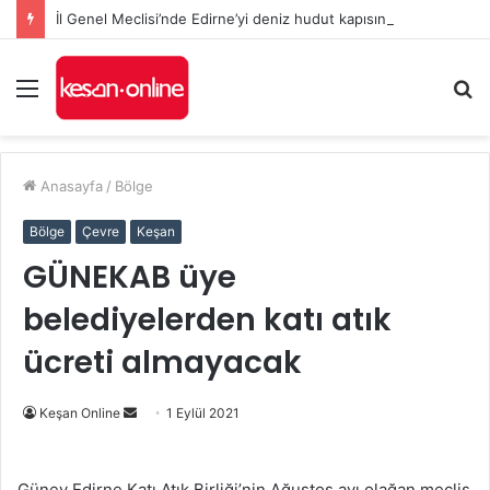
İl Genel Meclisi’nde Edirne’yi deniz hudut kapısına bir adım daha yaklaştıran Enez Limanı kararı
Menü
A
y
...
Anasayfa
/
Bölge
Bölge
Çevre
Keşan
GÜNEKAB üye
belediyelerden katı atık
ücreti almayacak
Bir
Keşan Online
1 Eylül 2021
e-
posta
Güney Edirne Katı Atık Birliği’nin Ağustos ayı olağan meclis