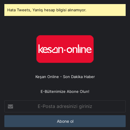
Hata Tweets, Yanlış hesap bilgisi alınamıyor.
Keşan Online - Son Dakika Haber
E-Bültenimize Abone Olun!
E-
Posta
adresinizi
giriniz