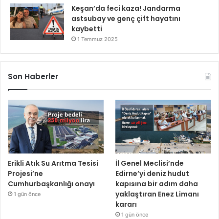
Keşan’da feci kaza! Jandarma
astsubay ve genç çift hayatını
kaybetti
1 Temmuz 2025
Son Haberler
Erikli Atık Su Arıtma Tesisi
İl Genel Meclisi’nde
Projesi’ne
Edirne’yi deniz hudut
Cumhurbaşkanlığı onayı
kapısına bir adım daha
yaklaştıran Enez Limanı
1 gün önce
kararı
1 gün önce