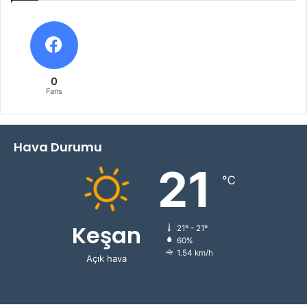
0
Fans
Hava Durumu
21
℃
Keşan
21º - 21º
60%
1.54 km/h
Açık hava