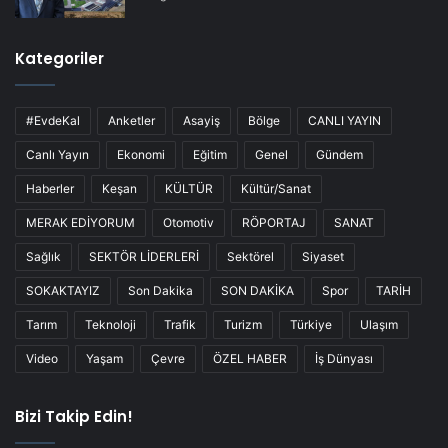
Kategoriler
#EvdeKal
Anketler
Asayiş
Bölge
CANLI YAYIN
Canlı Yayın
Ekonomi
Eğitim
Genel
Gündem
Haberler
Keşan
KÜLTÜR
Kültür/Sanat
MERAK EDİYORUM
Otomotiv
RÖPORTAJ
SANAT
Sağlık
SEKTÖR LİDERLERİ
Sektörel
Siyaset
SOKAKTAYIZ
Son Dakika
SON DAKİKA
Spor
TARİH
Tarım
Teknoloji
Trafik
Turizm
Türkiye
Ulaşım
Video
Yaşam
Çevre
ÖZEL HABER
İş Dünyası
Bizi Takip Edin!