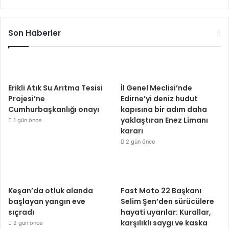
Son Haberler
Erikli Atık Su Arıtma Tesisi
İl Genel Meclisi’nde
Projesi’ne
Edirne’yi deniz hudut
Cumhurbaşkanlığı onayı
kapısına bir adım daha
yaklaştıran Enez Limanı
1 gün önce
kararı
2 gün önce
Keşan’da otluk alanda
Fast Moto 22 Başkanı
başlayan yangın eve
Selim Şen’den sürücülere
sıçradı
hayati uyarılar: Kurallar,
karşılıklı saygı ve kaska
2 gün önce