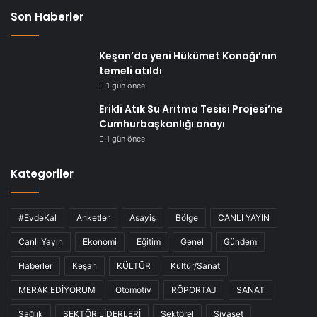
Son Haberler
Keşan’da yeni Hükümet Konağı’nın
temeli atıldı
1 gün önce
Erikli Atık Su Arıtma Tesisi Projesi’ne
Cumhurbaşkanlığı onayı
1 gün önce
Kategoriler
#EvdeKal
Anketler
Asayiş
Bölge
CANLI YAYIN
Canlı Yayın
Ekonomi
Eğitim
Genel
Gündem
Haberler
Keşan
KÜLTÜR
Kültür/Sanat
MERAK EDİYORUM
Otomotiv
RÖPORTAJ
SANAT
Sağlık
SEKTÖR LİDERLERİ
Sektörel
Siyaset