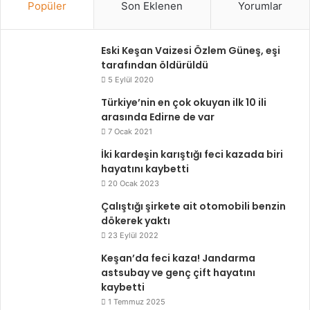
Popüler
Son Eklenen
Yorumlar
Eski Keşan Vaizesi Özlem Güneş, eşi
tarafından öldürüldü
5 Eylül 2020
Türkiye’nin en çok okuyan ilk 10 ili
arasında Edirne de var
7 Ocak 2021
İki kardeşin karıştığı feci kazada biri
hayatını kaybetti
20 Ocak 2023
Çalıştığı şirkete ait otomobili benzin
dökerek yaktı
23 Eylül 2022
Keşan’da feci kaza! Jandarma
astsubay ve genç çift hayatını
kaybetti
1 Temmuz 2025