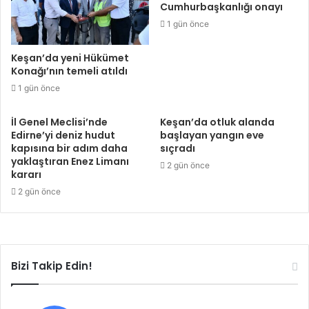
Cumhurbaşkanlığı onayı
1 gün önce
Keşan’da yeni Hükümet
Konağı’nın temeli atıldı
1 gün önce
İl Genel Meclisi’nde
Keşan’da otluk alanda
Edirne’yi deniz hudut
başlayan yangın eve
kapısına bir adım daha
sıçradı
yaklaştıran Enez Limanı
2 gün önce
kararı
2 gün önce
Bizi Takip Edin!