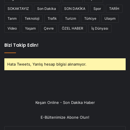
SOKAKTAYIZ
Son Dakika
SON DAKİKA
Spor
TARİH
Tarım
Teknoloji
Trafik
Turizm
Türkiye
Ulaşım
Video
Yaşam
Çevre
ÖZEL HABER
İş Dünyası
Bizi Takip Edin!
Hata Tweets, Yanlış hesap bilgisi alınamıyor.
Keşan Online - Son Dakika Haber
E-Bültenimize Abone Olun!
E-