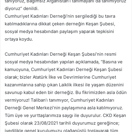
tanıyoruz, Bağımsız Afganistan’ı tanımayanı da tanımıyoruz’
diyoruz” denildi.
Cumhuriyet Kadınları Derneği’nin sergilediği bu tavra
katılmadıklarına dikkat çeken derneğin Keşan Şubesi,
sosyal medya hesabından paylaşım yaparak tepkisini
ortaya koydu.
Cumhuriyet Kadınları Derneği Keşan Şubesi’nin resmi
sosyal medya hesabından yapılan açıklamada, “Basına ve
kamuoyuna, Cumhuriyet Kadınları Derneği Keşan Şubesi
olarak; bizler Atatürk İlke ve Devrimlerine Cumhuriyet
kazanımlarına sahip çıkan Laiklik ilkesi ile yaşam düzenini
savunup kabul eden bir derneğiz. Bu fikrimizden asla ödün
vermiyoruz! Taliban’ı tanımıyor, Cumhuriyet Kadınları
Derneği Genel Merkezi’nin paylaşımına asla katılmıyoruz.
Tüm üye ve yurttaşlarımıza saygı ile duyurulur. CKD Keşan
Şubesi olarak 23/08/2021 tarihli duyurumuz gereğince;
ivedilikle genel kurulumuzu olağanüstü toplayarak tüm