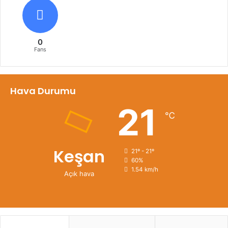
0
Fans
Hava Durumu
21
℃
Keşan
21º - 21º
60%
1.54 km/h
Açık hava