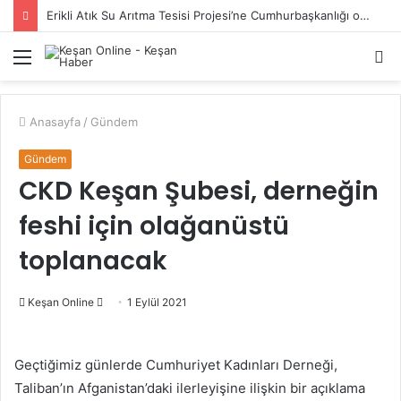
Erikli Atık Su Arıtma Tesisi Projesi’ne Cumhurbaşkanlığı onayı
Menü
A
y
...
Anasayfa
/
Gündem
Gündem
CKD Keşan Şubesi, derneğin
feshi için olağanüstü
toplanacak
Bir
Keşan Online
1 Eylül 2021
e-
posta
Geçtiğimiz günlerde Cumhuriyet Kadınları Derneği,
göndermek
Taliban’ın Afganistan’daki ilerleyişine ilişkin bir açıklama