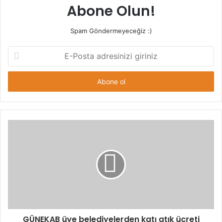
Abone Olun!
Spam Göndermeyeceğiz :)
E-
Posta
adresinizi
giriniz
GÜNEKAB üye belediyelerden katı atık ücreti