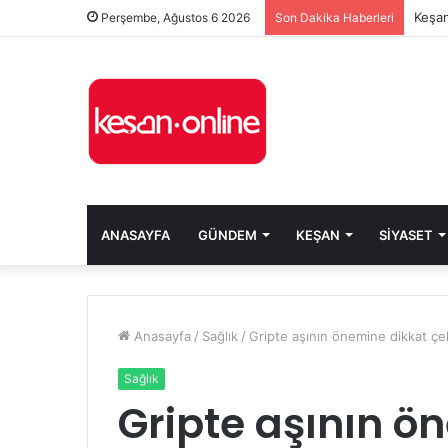
Keşan
Perşembe, Ağustos 6 2026
Son Dakika Haberleri
ANASAYFA
GÜNDEM
KEŞAN
SIYASET
Anasayfa
/
Sağlık
/
Gripte aşının önemine dikkat çek
Sağlık
Gripte aşının ö