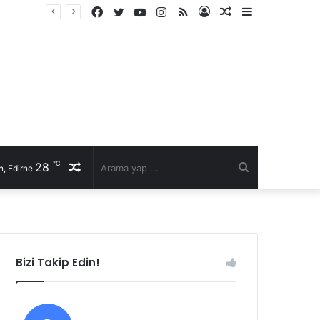
Facebook
Twitter
YouTube
Instagram
RSS
Kayıt
Rastgele
Kenar
Ol
Makale
Bölmesi
℃
28
Rastgele
Arama
, Edirne
Makale
yap
...
Bizi Takip Edin!