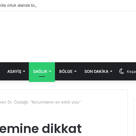
’da otluk alanda başlayan yangın eve sıçradı
ASAYIŞ
SAĞLIK
BÖLGE
SON DAKIKA
Keşan
en Dr. Özdağlı: “Korunmanın en etkili yolu”
nemine dikkat