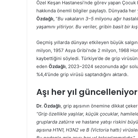
Özel Keşan Hastanesi’nde görev yapan Çocuk H
hakkında önemli bilgiler paylaştı. Dünyada her y
Özdağlı,
“
Bu vakaların 3–5 milyonu ağır hastalı
yaşamını yitiriyor. Bu veriler, gribin basit bir 
Geçmiş yıllarda dünyayı etkileyen büyük salgınl
milyon, 1957 Asya Gribi’nde 2 milyon, 1968 Hon
kaybettiğini söyledi. Türkiye’de de grip virüsünü
eden
Özdağlı
, 2023–2024 sezonunda ağır solu
%4,4’ünde grip virüsü saptandığını aktardı.
Aşı her yıl güncelleniyor
Dr. Özdağlı
, grip aşısının önemine dikkat çeker
“Grip özellikle yaşlılar, küçük çocuklar, hamileler
gruplarda zatürre ve hastane yatışı riskini büyü
aşısına H1N1, H3N2 ve B (Victoria hattı) virüsleri
Bu nedenle grip aşısı her yıl tekrarlanmalıdır.”