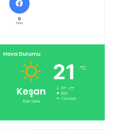
0
Fans
Hava Durumu
21
℃
Keşan
21º - 21º
60%
1.54 km/h
Açık hava