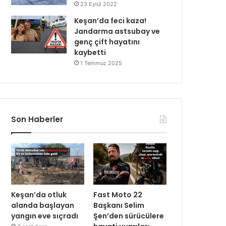
23 Eylül 2022
Keşan’da feci kaza!
Jandarma astsubay ve
genç çift hayatını
kaybetti
1 Temmuz 2025
Son Haberler
Keşan’da otluk
Fast Moto 22
alanda başlayan
Başkanı Selim
yangın eve sıçradı
Şen’den sürücülere