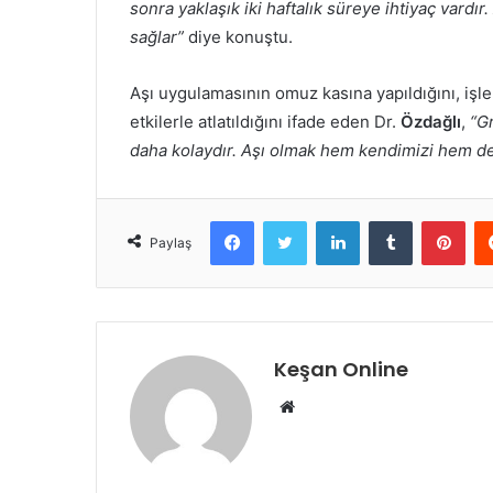
sonra yaklaşık iki haftalık süreye ihtiyaç vardır
sağlar”
diye konuştu.
Aşı uygulamasının omuz kasına yapıldığını, işl
etkilerle atlatıldığını ifade eden Dr.
Özdağlı
,
“G
daha kolaydır. Aşı olmak hem kendimizi hem de 
Facebook
Twitter
LinkedIn
Tumblr
Pint
Paylaş
Keşan Online
Web
sitesi