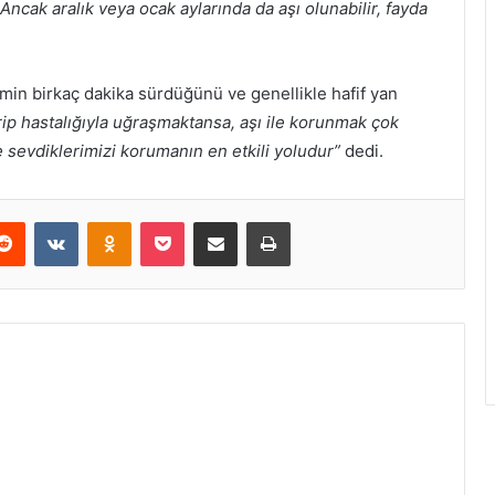
. Ancak aralık veya ocak aylarında da aşı olunabilir, fayda
emin birkaç dakika sürdüğünü ve genellikle hafif yan
rip hastalığıyla uğraşmaktansa, aşı ile korunmak çok
sevdiklerimizi korumanın en etkili yoludur”
dedi.
erest
Reddit
VKontakte
Odnoklassniki
Pocket
E-Posta ile paylaş
Yazdır