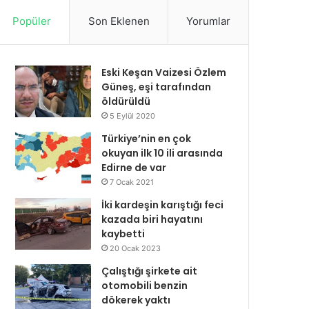
Popüler
Son Eklenen
Yorumlar
Eski Keşan Vaizesi Özlem
Güneş, eşi tarafından
öldürüldü
5 Eylül 2020
Türkiye’nin en çok
okuyan ilk 10 ili arasında
Edirne de var
7 Ocak 2021
İki kardeşin karıştığı feci
kazada biri hayatını
kaybetti
20 Ocak 2023
Çalıştığı şirkete ait
otomobili benzin
dökerek yaktı