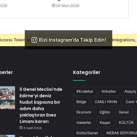
2026
24 Mart 2026
Bizi Instagram'da Takip Edin!
ccess Token is expired, Go to the Theme options page > Integrations, t
erler
Kategoriler
İl Genel Meclisi’nde
#EvdeKal
Anketler
Asayiş
Edirne’yi deniz
hudut kapısına bir
Bölge
CANLI YAYIN
Canlı 
adım daha
Ekonomi
Eğitim
Genel
yaklaştıran Enez
Limanı kararı
Haberler
Keşan
KÜLTÜR
3 saat önce
Kültür/Sanat
MERAK EDİYOR