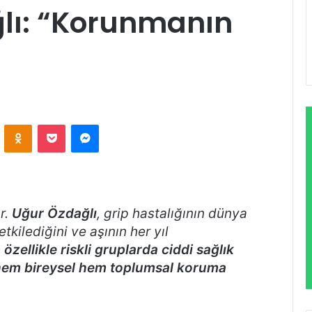
ğlı: “Korunmanın
VKontakte
Odnoklassniki
Pocket
Messenger
r.
Uğur Özdağlı
, grip hastalığının dünya
etkilediğini ve aşının her yıl
 özellikle riskli gruplarda ciddi sağlık
 hem bireysel hem toplumsal koruma