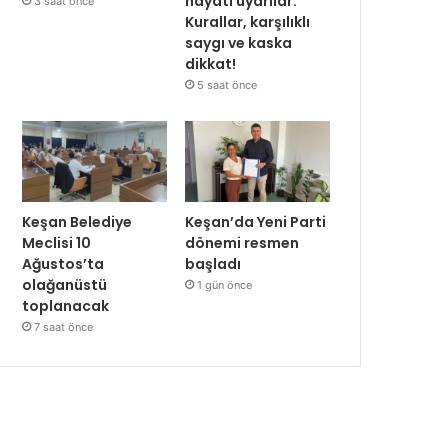
hayati uyarılar:
3 saat önce
Kurallar, karşılıklı
saygı ve kaska
dikkat!
5 saat önce
Keşan Belediye
Keşan’da Yeni Parti
Meclisi 10
dönemi resmen
Ağustos’ta
başladı
olağanüstü
1 gün önce
toplanacak
7 saat önce