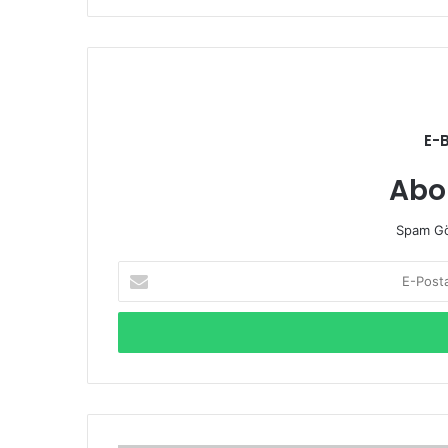
E-
Abo
Spam Gö
E-
Posta
adresinizi
giriniz