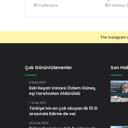
3 hafta önce
2 Temmuz 
The Instagram A
Çok Görüntülenenler
Son Hab
5 Eylül 2020
Eski Keşan Vaizesi Özlem Güneş,
eşi tarafından öldürüldü
7 Ocak 2021
Türkiye’nin en çok okuyan ilk 10 ili
arasında Edirne de var
20 Ocak 2023