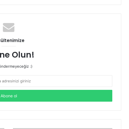
Bültenimize
ne Olun!
ndermeyeceğiz :)