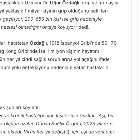
astalıkları Uzmanı Dr.
Uğur Özdağlı
, grip ve grip aşısı
ıl yaklaşık 1 milyar kişinin grip olduğunu belirten
k geçiriyor, 290–650 bin kişi ise grip nedeniyle
kış nezlesi olmadığını ortaya koyuyor”
dedi.
arı hatırlatan
Özdağlı
, 1918 İspanyol Gribi’nde 50 –70
g Kong Gribi’nde ise 1 milyon kişinin hayatını
n her yıl ciddi sağlık sorunlarına yol açtığını ifade
num yolu enfeksiyonu nedeniyle yatan hastaların
ek şunları söyledi:
 ve kronik hastalığı olan kişiler için risklidir. Aşı, bu
k ölçüde azaltır. Dünya Sağlık Örgütü, 2025 yılı grip
ni ekledi. Virüs her yıl değiştiği için aşı da yenilenir.