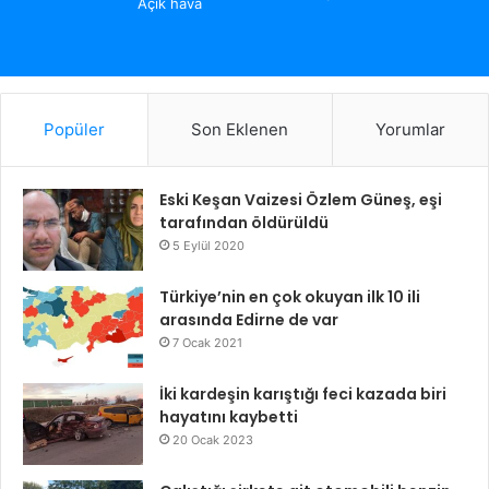
Açık hava
Popüler
Son Eklenen
Yorumlar
Eski Keşan Vaizesi Özlem Güneş, eşi
tarafından öldürüldü
5 Eylül 2020
Türkiye’nin en çok okuyan ilk 10 ili
arasında Edirne de var
7 Ocak 2021
İki kardeşin karıştığı feci kazada biri
hayatını kaybetti
20 Ocak 2023