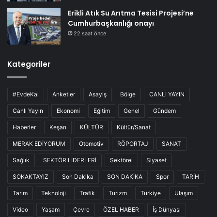
Erikli Atık Su Arıtma Tesisi Projesi’ne
Cumhurbaşkanlığı onayı
22 saat önce
Kategoriler
#EvdeKal
Anketler
Asayiş
Bölge
CANLI YAYIN
Canlı Yayın
Ekonomi
Eğitim
Genel
Gündem
Haberler
Keşan
KÜLTÜR
Kültür/Sanat
MERAK EDİYORUM
Otomotiv
RÖPORTAJ
SANAT
Sağlık
SEKTÖR LİDERLERİ
Sektörel
Siyaset
SOKAKTAYIZ
Son Dakika
SON DAKİKA
Spor
TARİH
Tarım
Teknoloji
Trafik
Turizm
Türkiye
Ulaşım
Video
Yaşam
Çevre
ÖZEL HABER
İş Dünyası