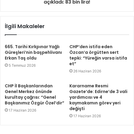
açıkladı: 83 bin lira!
İlgili Makaleler
665. Tarihi Kırkpınar Yağlı
CHP’den istifa eden
Güreşleri’nin başpehlivanı
Özcan’a örgütten sert
Erkan Taş oldu
tepki: “Yüreğin varsa istifa
et”
5 Temmuz 2026
26 Haziran 2026
CHP İl Başkanlarından
Kararname Resmi
Genel Merkez önünde
Gazete’de: Edirne’de 3 vali
kurultay çağrısı: “Genel
yardımcısı ve 4
Başkanımız Özgür Özel’dir”
kaymakamın görev yeri
değişti
17 Haziran 2026
17 Haziran 2026