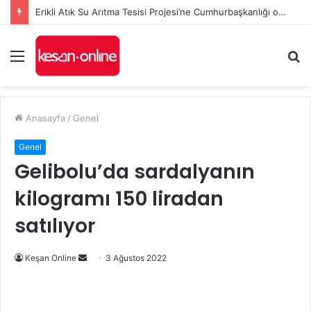
Erikli Atık Su Arıtma Tesisi Projesi’ne Cumhurbaşkanlığı onayı
Menü
A
y
...
Anasayfa
/
Genel
Genel
Gelibolu’da sardalyanın
kilogramı 150 liradan
satılıyor
Bir
Keşan Online
3 Ağustos 2022
e-
posta
göndermek