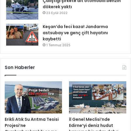
Çalıştığı şirkete ait otomobili benzin
dökerek yaktı
23 Eylül 2022
Keşan’da feci kaza! Jandarma
astsubay ve genç çift hayatını
kaybetti
1 Temmuz 2025
Son Haberler
Erikli Atık Su Arıtma Tesisi
İl Genel Meclisi’nde
Projesi’ne
Edirne’yi deniz hudut