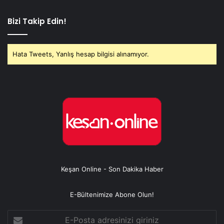
Bizi Takip Edin!
Hata Tweets, Yanlış hesap bilgisi alınamıyor.
Keşan Online - Son Dakika Haber
E-Bültenimize Abone Olun!
E-