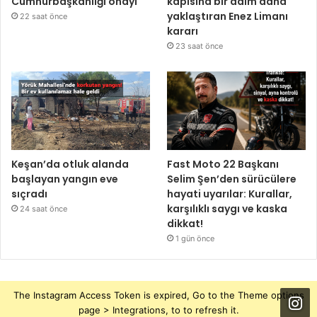
Cumhurbaşkanlığı onayı
kapısına bir adım daha
yaklaştıran Enez Limanı
22 saat önce
kararı
23 saat önce
Keşan’da otluk alanda
Fast Moto 22 Başkanı
başlayan yangın eve
Selim Şen’den sürücülere
sıçradı
hayati uyarılar: Kurallar,
karşılıklı saygı ve kaska
24 saat önce
dikkat!
1 gün önce
The Instagram Access Token is expired, Go to the Theme options
page > Integrations, to to refresh it.