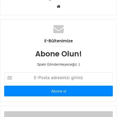
Web
sitesi
E-Bültenimize
Abone Olun!
Spam Göndermeyeceğiz :)
E-
Posta
adresinizi
giriniz