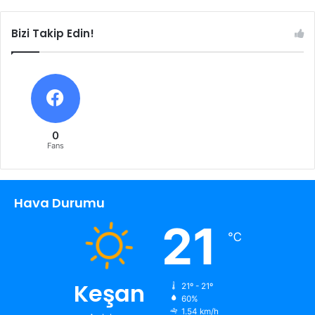
Bizi Takip Edin!
0
Fans
Hava Durumu
21
℃
Keşan
21º - 21º
60%
1.54 km/h