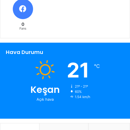
0
Fans
Hava Durumu
21
℃
Keşan
21º - 21º
60%
1.54 km/h
Açık hava