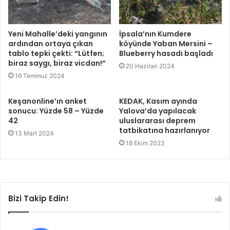
Yeni Mahalle’deki yangının
İpsala’nın Kumdere
ardından ortaya çıkan
köyünde Yaban Mersini –
tablo tepki çekti: “Lütfen;
Blueberry hasadı başladı
biraz saygı, biraz vicdan!”
20 Haziran 2024
16 Temmuz 2024
Keşanonline’ın anket
KEDAK, Kasım ayında
sonucu: Yüzde 58 – Yüzde
Yalova’da yapılacak
42
uluslararası deprem
tatbikatına hazırlanıyor
13 Mart 2024
18 Ekim 2023
Bizi Takip Edin!