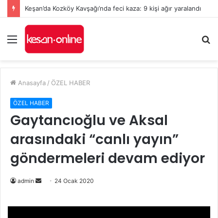
Keşan’da Kozköy Kavşağı’nda feci kaza: 9 kişi ağır yaralandı
Menü
A
y
...
Anasayfa
/
ÖZEL HABER
ÖZEL HABER
Gaytancıoğlu ve Aksal
arasındaki “canlı yayın”
göndermeleri devam ediyor
Bir
admin
24 Ocak 2020
e-
posta
göndermek