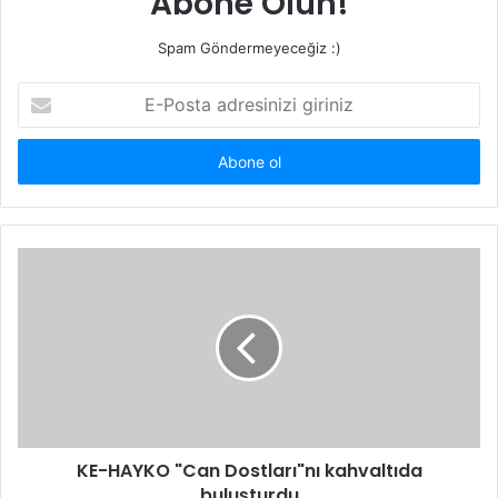
Abone Olun!
Spam Göndermeyeceğiz :)
E-
Posta
adresinizi
giriniz
KE-HAYKO "Can Dostları"nı kahvaltıda
buluşturdu