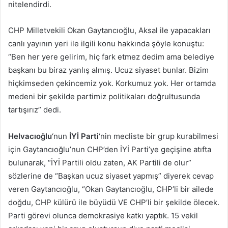
nitelendirdi.
CHP Milletvekili Okan Gaytancıoğlu, Aksal ile yapacakları
canlı yayının yeri ile ilgili konu hakkında şöyle konuştu:
“Ben her yere gelirim, hiç fark etmez dedim ama belediye
başkanı bu biraz yanlış almış. Ucuz siyaset bunlar. Bizim
hiçkimseden çekincemiz yok. Korkumuz yok. Her ortamda
medeni bir şekilde partimiz politikaları doğrultusunda
tartışırız” dedi.
Helvacıoğlu
‘nun
İYİ Parti
‘nin mecliste bir grup kurabilmesi
için Gaytancıoğlu’nun CHP’den İYİ Parti’ye geçişine atıfta
bulunarak, “İYİ Partili oldu zaten, AK Partili de olur”
sözlerine de “Başkan ucuz siyaset yapmış” diyerek cevap
veren Gaytancıoğlu, “Okan Gaytancıoğlu, CHP’li bir ailede
doğdu, CHP külürü ile büyüdü VE CHP’li bir şekilde ölecek.
Parti görevi olunca demokrasiye katkı yaptık. 15 vekil