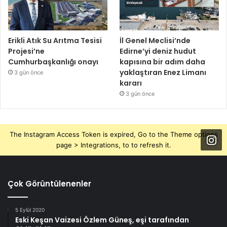
Erikli Atık Su Arıtma Tesisi
İl Genel Meclisi’nde
Projesi’ne
Edirne’yi deniz hudut
Cumhurbaşkanlığı onayı
kapısına bir adım daha
yaklaştıran Enez Limanı
3 gün önce
kararı
3 gün önce
The Instagram Access Token is expired, Go to the Theme options
page > Integrations, to to refresh it.
Çok Görüntülenenler
5 Eylül 2020
Eski Keşan Vaizesi Özlem Güneş, eşi tarafından