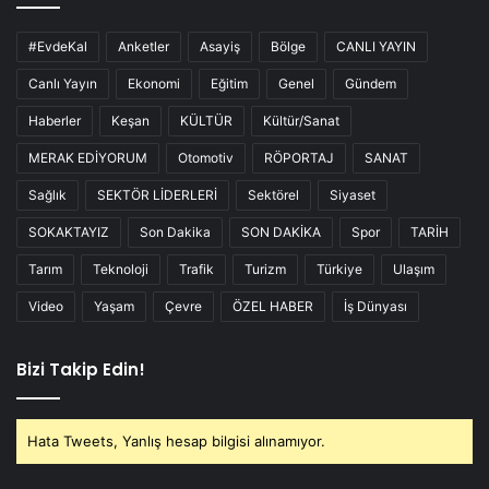
#EvdeKal
Anketler
Asayiş
Bölge
CANLI YAYIN
Canlı Yayın
Ekonomi
Eğitim
Genel
Gündem
Haberler
Keşan
KÜLTÜR
Kültür/Sanat
MERAK EDİYORUM
Otomotiv
RÖPORTAJ
SANAT
Sağlık
SEKTÖR LİDERLERİ
Sektörel
Siyaset
SOKAKTAYIZ
Son Dakika
SON DAKİKA
Spor
TARİH
Tarım
Teknoloji
Trafik
Turizm
Türkiye
Ulaşım
Video
Yaşam
Çevre
ÖZEL HABER
İş Dünyası
Bizi Takip Edin!
Hata Tweets, Yanlış hesap bilgisi alınamıyor.