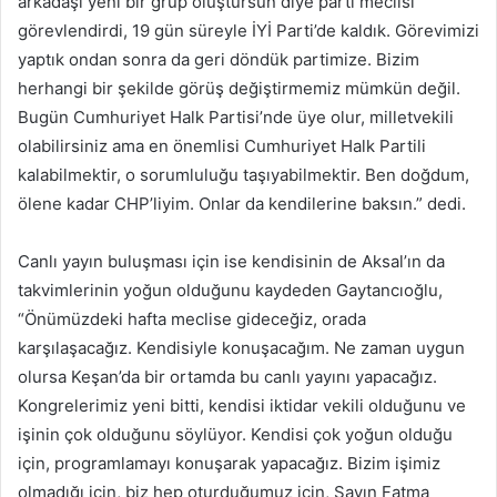
arkadaşı yeni bir grup oluştursun diye parti meclisi
görevlendirdi, 19 gün süreyle İYİ Parti’de kaldık. Görevimizi
yaptık ondan sonra da geri döndük partimize. Bizim
herhangi bir şekilde görüş değiştirmemiz mümkün değil.
Bugün Cumhuriyet Halk Partisi’nde üye olur, milletvekili
olabilirsiniz ama en önemlisi Cumhuriyet Halk Partili
kalabilmektir, o sorumluluğu taşıyabilmektir. Ben doğdum,
ölene kadar CHP’liyim. Onlar da kendilerine baksın.” dedi.
Canlı yayın buluşması için ise kendisinin de Aksal’ın da
takvimlerinin yoğun olduğunu kaydeden Gaytancıoğlu,
“Önümüzdeki hafta meclise gideceğiz, orada
karşılaşacağız. Kendisiyle konuşacağım. Ne zaman uygun
olursa Keşan’da bir ortamda bu canlı yayını yapacağız.
Kongrelerimiz yeni bitti, kendisi iktidar vekili olduğunu ve
işinin çok olduğunu söylüyor. Kendisi çok yoğun olduğu
için, programlamayı konuşarak yapacağız. Bizim işimiz
olmadığı için, biz hep oturduğumuz için, Sayın Fatma