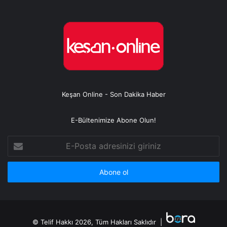
Keşan Online - Son Dakika Haber
E-Bültenimize Abone Olun!
E-
Posta
adresinizi
giriniz
© Telif Hakkı 2026, Tüm Hakları Saklıdır |