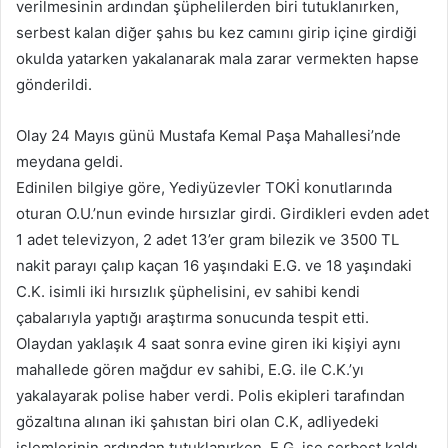
verilmesinin ardından şüphelilerden biri tutuklanırken,
serbest kalan diğer şahıs bu kez camını girip içine girdiği
okulda yatarken yakalanarak mala zarar vermekten hapse
gönderildi.
Olay 24 Mayıs günü Mustafa Kemal Paşa Mahallesi’nde
meydana geldi.
Edinilen bilgiye göre, Yediyüzevler TOKİ konutlarında
oturan O.U.’nun evinde hırsızlar girdi. Girdikleri evden adet
1 adet televizyon, 2 adet 13’er gram bilezik ve 3500 TL
nakit parayı çalıp kaçan 16 yaşındaki E.G. ve 18 yaşındaki
C.K. isimli iki hırsızlık şüphelisini, ev sahibi kendi
çabalarıyla yaptığı araştırma sonucunda tespit etti.
Olaydan yaklaşık 4 saat sonra evine giren iki kişiyi aynı
mahallede gören mağdur ev sahibi, E.G. ile C.K.’yı
yakalayarak polise haber verdi. Polis ekipleri tarafından
gözaltına alınan iki şahıstan biri olan C.K, adliyedeki
işlemlerinin ardından tutuklanırken, E.G. ise serbest kaldı.