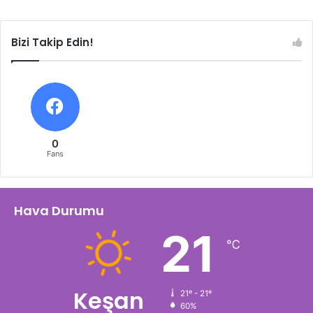
Bizi Takip Edin!
0
Fans
Hava Durumu
21
℃
Keşan
21º - 21º
60%