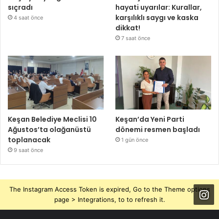
sıçradı
hayati uyarılar: Kurallar,
karşılıklı saygı ve kaska
4 saat önce
dikkat!
7 saat önce
Keşan Belediye Meclisi 10
Keşan’da Yeni Parti
Ağustos’ta olağanüstü
dönemi resmen başladı
toplanacak
1 gün önce
9 saat önce
The Instagram Access Token is expired, Go to the Theme options
page > Integrations, to to refresh it.