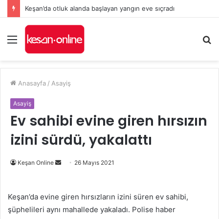
Keşan’da otluk alanda başlayan yangın eve sıçradı
Menü
A
y
...
Anasayfa
/
Asayiş
Asayiş
Ev sahibi evine giren hırsızın
izini sürdü, yakalattı
Bir
Keşan Online
26 Mayıs 2021
e-
posta
Keşan’da evine giren hırsızların izini süren ev sahibi,
göndermek
şüphelileri aynı mahallede yakaladı. Polise haber