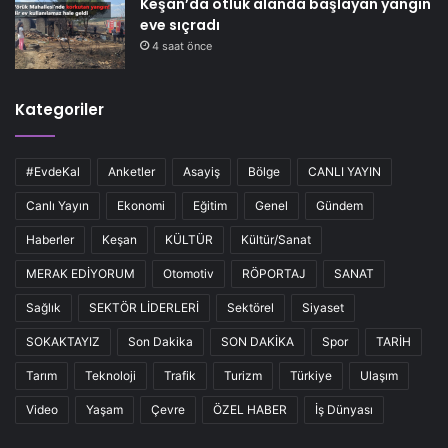
Keşan’da otluk alanda başlayan yangın
eve sıçradı
4 saat önce
Kategoriler
#EvdeKal
Anketler
Asayiş
Bölge
CANLI YAYIN
Canlı Yayın
Ekonomi
Eğitim
Genel
Gündem
Haberler
Keşan
KÜLTÜR
Kültür/Sanat
MERAK EDİYORUM
Otomotiv
RÖPORTAJ
SANAT
Sağlık
SEKTÖR LİDERLERİ
Sektörel
Siyaset
SOKAKTAYIZ
Son Dakika
SON DAKİKA
Spor
TARİH
Tarım
Teknoloji
Trafik
Turizm
Türkiye
Ulaşım
Video
Yaşam
Çevre
ÖZEL HABER
İş Dünyası