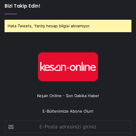
Bizi Takip Edin!
Hata Tweets, Yanlış hesap bilgisi alınamıyor.
Keşan Online - Son Dakika Haber
E-Bültenimize Abone Olun!
E-
Posta