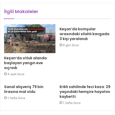
İlgili Makaleler
Keşan’da komşular
arasındaki silahlı kavgada
3 kişi yaralandı
6 gün önce
Keşan’da otluk alanda
başlayan yangın eve
sıçradı
4 saat önce
Sanal alışveriş 79 bin
Erikli sahilinde feci kaza: 29
lirasına mal oldu
yaşındaki hemşire hayatını
kaybetti
1 hafta önce
1 hafta önce