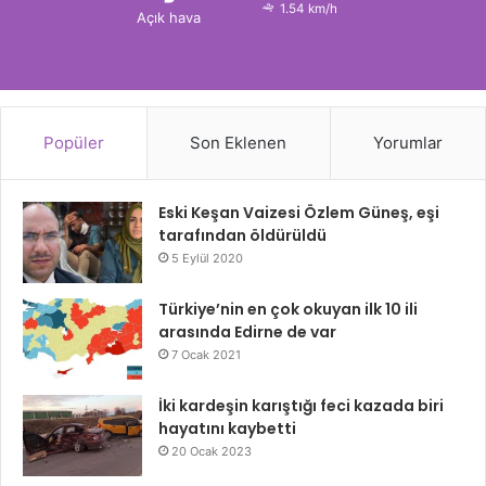
1.54 km/h
Açık hava
Popüler
Son Eklenen
Yorumlar
Eski Keşan Vaizesi Özlem Güneş, eşi
tarafından öldürüldü
5 Eylül 2020
Türkiye’nin en çok okuyan ilk 10 ili
arasında Edirne de var
7 Ocak 2021
İki kardeşin karıştığı feci kazada biri
hayatını kaybetti
20 Ocak 2023