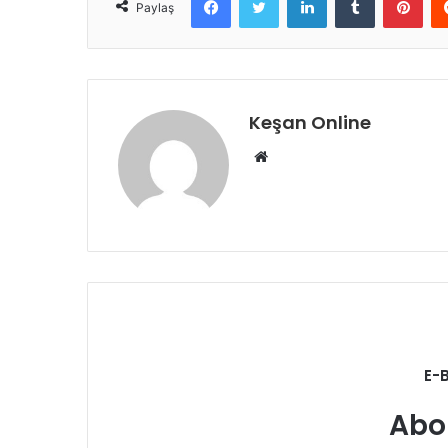
Paylaş
Keşan Online
Web
sitesi
E-
Abo