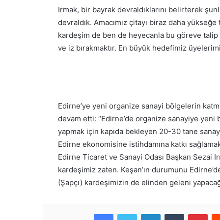
Irmak, bir bayrak devraldıklarını belirterek şunla
devraldık. Amacımız çitayı biraz daha yükseğe t
kardeşim de ben de heyecanla bu göreve talip 
ve iz bırakmaktır. En büyük hedefimiz üyelerimi
Edirne’ye yeni organize sanayi bölgelerin katma
devam etti: “Edirne’de organize sanayiye yeni b
yapmak için kapıda bekleyen 20-30 tane sanayic
Edirne ekonomisine istihdamına katkı sağlama
Edirne Ticaret ve Sanayi Odası Başkan Sezai Ir
kardeşimiz zaten. Keşan’ın durumunu Edirne’den
(Şapçı) kardeşimizin de elinden geleni yapaca
Facebook
Twitter
LinkedIn
Tumblr
Pint