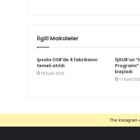
İlgili Makaleler
İpsala OSB’de 4 fabrikanın
İŞKUR’un “İ
temeli atıldı
Programı” 
başladı
18 Eylül 2025
17 Eylül 20
The Instagram A