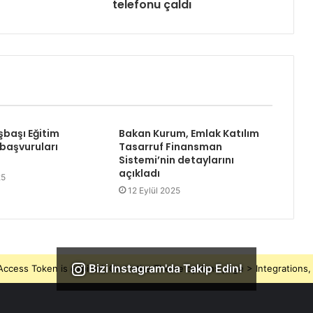
telefonu çaldı
şbaşı Eğitim
Bakan Kurum, Emlak Katılım
başvuruları
Tasarruf Finansman
Sistemi’nin detaylarını
açıkladı
25
12 Eylül 2025
Bizi Instagram'da Takip Edin!
ccess Token is expired, Go to the Theme options page > Integrations, t