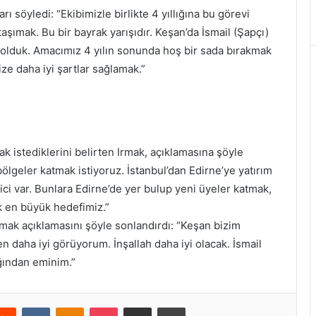
rı söyledi: “Ekibimizle birlikte 4 yıllığına bu görevi
aşımak. Bu bir bayrak yarışıdır. Keşan’da İsmail (Şapçı)
olduk. Amacımız 4 yılın sonunda hoş bir sada bırakmak
ze daha iyi şartlar sağlamak.”
k istediklerini belirten Irmak, açıklamasına şöyle
ölgeler katmak istiyoruz. İstanbul’dan Edirne’ye yatırım
i var. Bunlara Edirne’de yer bulup yeni üyeler katmak,
k en büyük hedefimiz.”
mak açıklamasını şöyle sonlandırdı: “Keşan bizim
 daha iyi görüyorum. İnşallah daha iyi olacak. İsmail
ğından eminim.”
erest
Reddit
VKontakte
Odnoklassniki
Pocket
E-Posta ile paylaş
Yazdır