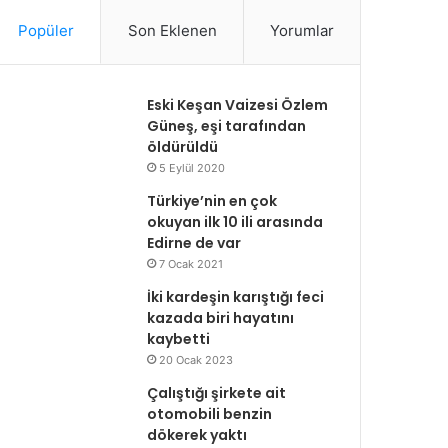
Popüler
Son Eklenen
Yorumlar
Eski Keşan Vaizesi Özlem
Güneş, eşi tarafından
öldürüldü
5 Eylül 2020
Türkiye’nin en çok
okuyan ilk 10 ili arasında
Edirne de var
7 Ocak 2021
İki kardeşin karıştığı feci
kazada biri hayatını
kaybetti
20 Ocak 2023
Çalıştığı şirkete ait
otomobili benzin
dökerek yaktı