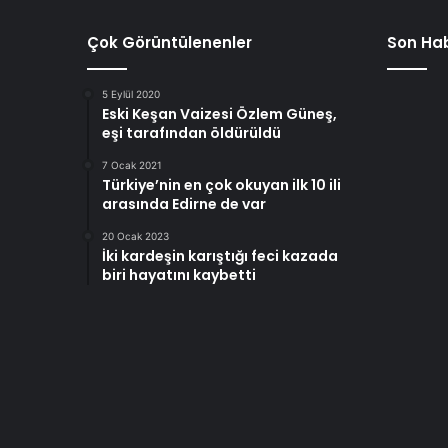
Çok Görüntülenenler
Son Hab
5 Eylül 2020
Eski Keşan Vaizesi Özlem Güneş,
eşi tarafından öldürüldü
7 Ocak 2021
Türkiye’nin en çok okuyan ilk 10 ili
arasında Edirne de var
20 Ocak 2023
İki kardeşin karıştığı feci kazada
biri hayatını kaybetti