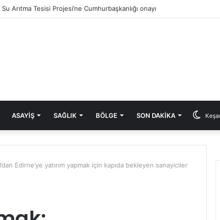
ık Su Arıtma Tesisi Projesi’ne Cumhurbaşkanlığı onayı
ASAYIŞ
SAĞLIK
BÖLGE
SON DAKIKA
Keşan
’dan Edirne’ye yatırım yapmak için kapıda bekleyen sanayiciler
rmak: