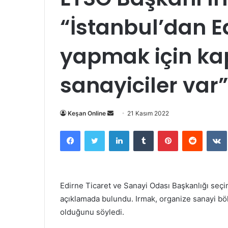
“İstanbul’dan E
yapmak için ka
sanayiciler var
Bir
Keşan Online
21 Kasım 2022
e-
Facebook
Twitter
LinkedIn
Tumblr
Pinterest
Reddit
posta
göndermek
Edirne Ticaret ve Sanayi Odası Başkanlığı seç
açıklamada bulundu. Irmak, organize sanayi bö
olduğunu söyledi.