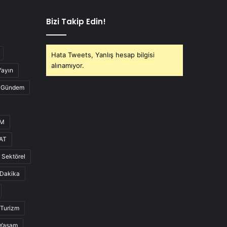
Bizi Takip Edin!
Hata Tweets, Yanlış hesap bilgisi
alınamıyor.
Yayın
Gündem
UM
AT
Sektörel
Dakika
Turizm
Yaşam