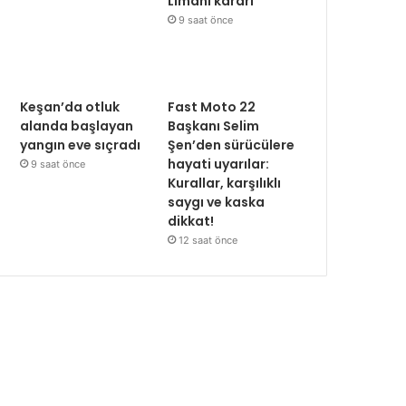
Limanı kararı
9 saat önce
Keşan’da otluk
Fast Moto 22
alanda başlayan
Başkanı Selim
yangın eve sıçradı
Şen’den sürücülere
hayati uyarılar:
9 saat önce
Kurallar, karşılıklı
saygı ve kaska
dikkat!
12 saat önce