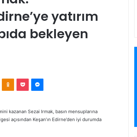
dirne’ye yatırım
pıda bekleyen
”
VKontakte
Odnoklassniki
Pocket
Messenger
imini kazanan Sezai Irmak, basın mensuplarına
lgesi açısından Keşan’ın Edirne’den iyi durumda