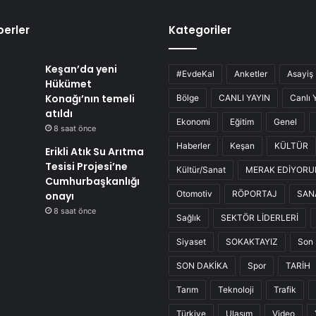
erler
Kategoriler
Keşan’da yeni
#EvdeKal
Anketler
Asayiş
Hükümet
Konağı’nın temeli
Bölge
CANLI YAYIN
Canlı 
atıldı
Ekonomi
Eğitim
Genel
8 saat önce
Haberler
Keşan
KÜLTÜR
Erikli Atık Su Arıtma
Tesisi Projesi’ne
Kültür/Sanat
MERAK EDİYOR
Cumhurbaşkanlığı
Otomotiv
RÖPORTAJ
SAN
onayı
8 saat önce
Sağlık
SEKTÖR LİDERLERİ
Siyaset
SOKAKTAYIZ
Son 
SON DAKİKA
Spor
TARİH
Tarım
Teknoloji
Trafik
Türkiye
Ulaşım
Video