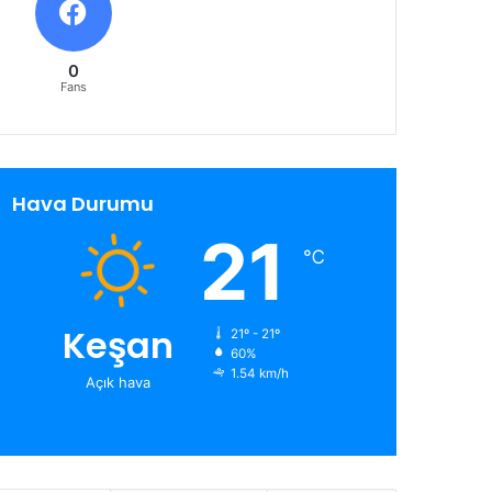
0
Fans
Hava Durumu
21
℃
Keşan
21º - 21º
60%
1.54 km/h
Açık hava