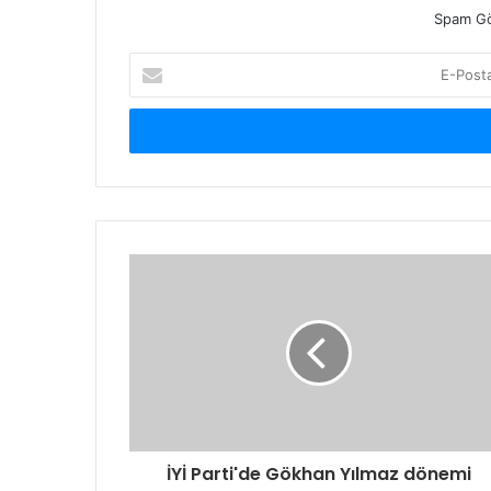
Spam Gö
E-
Posta
adresinizi
giriniz
İYİ Parti'de Gökhan Yılmaz dönemi