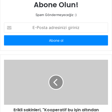
Abone Olun!
Spam Göndermeyeceğiz :)
E-
Posta
adresinizi
giriniz
Erikli sakinleri, "Kooperatif bu işin altından