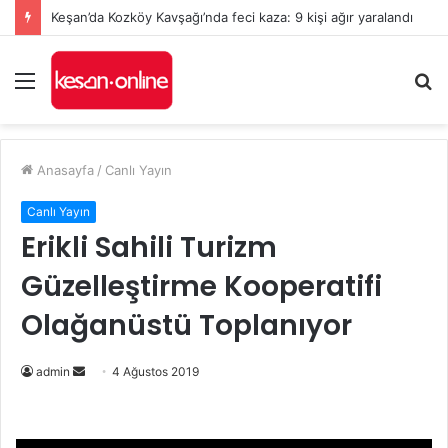
Keşan’da Kozköy Kavşağı’nda feci kaza: 9 kişi ağır yaralandı
Menü
A
y
...
Anasayfa
/
Canlı Yayın
Canlı Yayın
Erikli Sahili Turizm
Güzelleştirme Kooperatifi
Olağanüstü Toplanıyor
Bir
admin
4 Ağustos 2019
e-
posta
göndermek