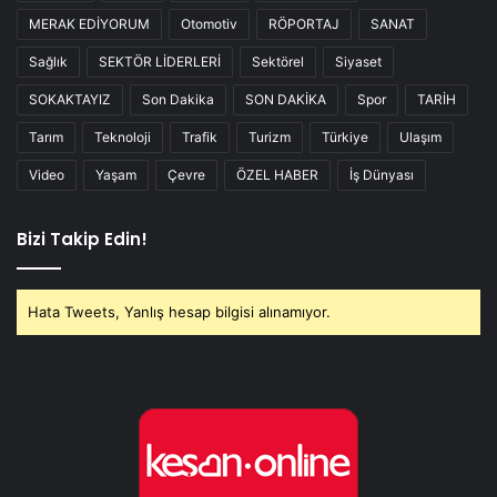
MERAK EDİYORUM
Otomotiv
RÖPORTAJ
SANAT
Sağlık
SEKTÖR LİDERLERİ
Sektörel
Siyaset
SOKAKTAYIZ
Son Dakika
SON DAKİKA
Spor
TARİH
Tarım
Teknoloji
Trafik
Turizm
Türkiye
Ulaşım
Video
Yaşam
Çevre
ÖZEL HABER
İş Dünyası
Bizi Takip Edin!
Hata Tweets, Yanlış hesap bilgisi alınamıyor.