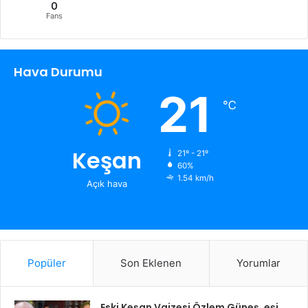
0
Fans
Hava Durumu
21
℃
Keşan
21º - 21º
60%
1.54 km/h
Açık hava
Popüler
Son Eklenen
Yorumlar
Eski Keşan Vaizesi Özlem Güneş, eşi