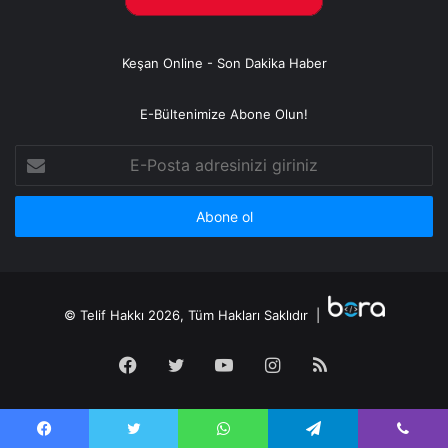
Keşan Online - Son Dakika Haber
E-Bültenimize Abone Olun!
E-
Posta
adresinizi
giriniz
© Telif Hakkı 2026, Tüm Hakları Saklıdır |
Facebook
Twitter
YouTube
Instagram
RSS