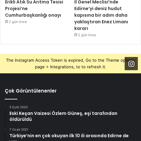
Erikli Atık Su Arıtma Tesisi
İl Genel Meclisi’nde
Projesi’ne
Edirne’yi deniz hudut
Cumhurbaşkanlığı onayı
kapısına bir adım daha
yaklaştıran Enez Limanı
2 gün önce
kararı
2 gün önce
The Instagram Access Token is expired, Go to the Theme options
page > Integrations, to to refresh it.
Çok Görüntülenenler
5 Eylül 2020
Eski Keşan Vaizesi Özlem Güneş, eşi tarafından
öldürüldü
7 Ocak 2021
Türkiye’nin en çok okuyan ilk 10 ili arasında Edirne de