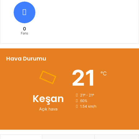
0
Fans
Hava Durumu
21
℃
Keşan
21º - 21º
60%
1.54 km/h
Açık hava