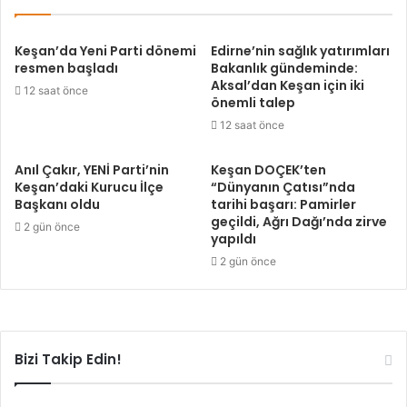
Keşan’da Yeni Parti dönemi
Edirne’nin sağlık yatırımları
resmen başladı
Bakanlık gündeminde:
Aksal’dan Keşan için iki
12 saat önce
önemli talep
12 saat önce
Anıl Çakır, YENİ Parti’nin
Keşan DOÇEK’ten
Keşan’daki Kurucu İlçe
“Dünyanın Çatısı”nda
Başkanı oldu
tarihi başarı: Pamirler
geçildi, Ağrı Dağı’nda zirve
2 gün önce
yapıldı
2 gün önce
Bizi Takip Edin!