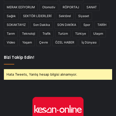
MERAK EDİYORUM
Otomotiv
RÖPORTAJ
SANAT
Sağlık
SEKTÖR LİDERLERİ
Sektörel
Siyaset
SOKAKTAYIZ
Son Dakika
SON DAKİKA
Spor
TARİH
Tarım
Teknoloji
Trafik
Turizm
Türkiye
Ulaşım
Video
Yaşam
Çevre
ÖZEL HABER
İş Dünyası
Bizi Takip Edin!
Hata Tweets, Yanlış hesap bilgisi alınamıyor.