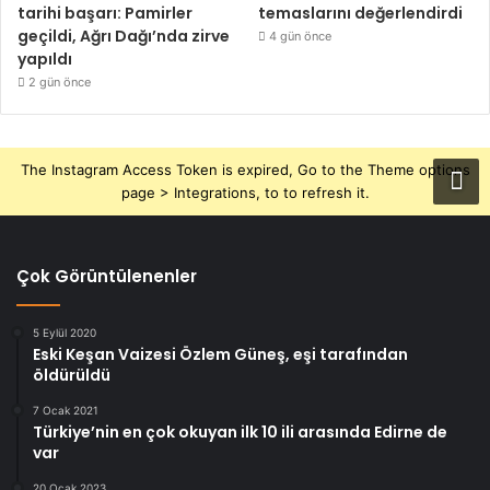
tarihi başarı: Pamirler
temaslarını değerlendirdi
geçildi, Ağrı Dağı’nda zirve
4 gün önce
yapıldı
2 gün önce
The Instagram Access Token is expired, Go to the Theme options
page > Integrations, to to refresh it.
Çok Görüntülenenler
5 Eylül 2020
Eski Keşan Vaizesi Özlem Güneş, eşi tarafından
öldürüldü
7 Ocak 2021
Türkiye’nin en çok okuyan ilk 10 ili arasında Edirne de
var
20 Ocak 2023