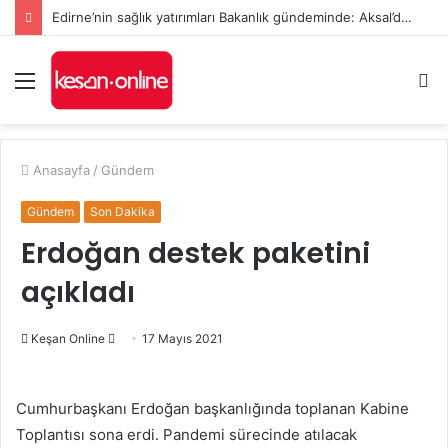
Edirne’nin sağlık yatırımları Bakanlık gündeminde: Aksal’dan Keşan için iki önemli talep
Menü
A
y
...
Anasayfa
/
Gündem
Gündem
Son Dakika
Erdoğan destek paketini
açıkladı
Bir
Keşan Online
17 Mayıs 2021
e-
posta
Cumhurbaşkanı Erdoğan başkanlığında toplanan Kabine
göndermek
Toplantısı sona erdi. Pandemi sürecinde atılacak