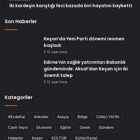
İki kardeşin karıştığı feci kazada biri hayatını kaybetti
Son Haberler
Keşan’da Yeni Parti dönemi resmen
başladı
12 saat önce
Edirne’nin sağlık yatırımları Bakanlık
gündeminde: Aksal’dan Keşan için iki
önemli talep
12 saat önce
Kategoriler
#EvdeKal
Anketler
Asayiş
Bölge
CANLI YAYIN
Canlı Yayın
Ekonomi
Eğitim
Genel
Gündem
Haberler
Keşan
KÜLTÜR
Kültür/Sanat