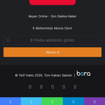
Keşan Online - Son Dakika Haber
E-Bültenimize Abone Olun!
E-
Posta
adresinizi
giriniz
© Telif Hakkı 2026, Tüm Hakları Saklıdır |
Facebook
Twitter
YouTube
Instagram
RSS