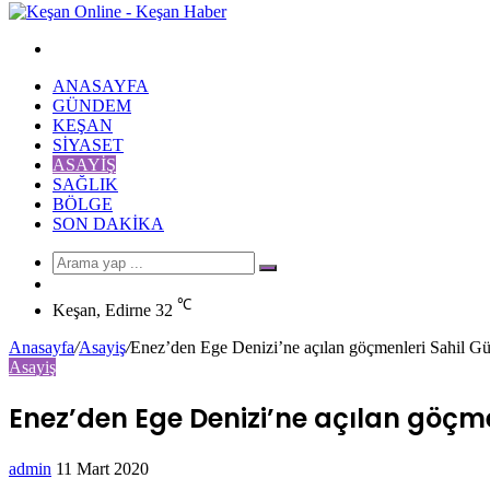
Arama
yap
ANASAYFA
...
GÜNDEM
KEŞAN
SIYASET
ASAYIŞ
SAĞLIK
BÖLGE
SON DAKIKA
Arama
Rastgele
yap
Makale
℃
...
Keşan, Edirne
32
Anasayfa
/
Asayiş
/
Enez’den Ege Denizi’ne açılan göçmenleri Sahil G
Asayiş
Enez’den Ege Denizi’ne açılan göçm
Bir
admin
11 Mart 2020
Facebook
Twitter
LinkedIn
Tumblr
Pinterest
Reddit
VKontakte
Odnoklassniki
Pocket
Messenger
Messenger
WhatsApp
Telegram
e-