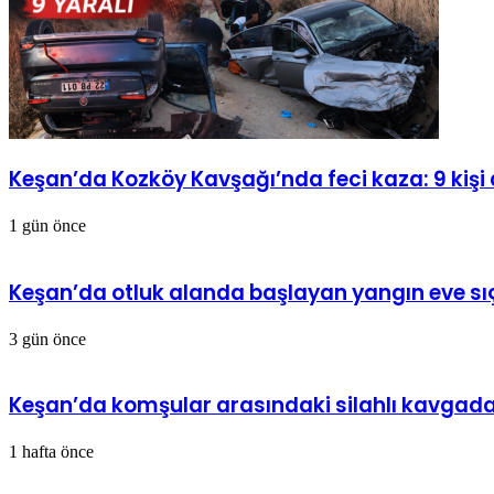
Keşan’da Kozköy Kavşağı’nda feci kaza: 9 kişi 
1 gün önce
Keşan’da otluk alanda başlayan yangın eve sı
3 gün önce
Keşan’da komşular arasındaki silahlı kavgada 
1 hafta önce