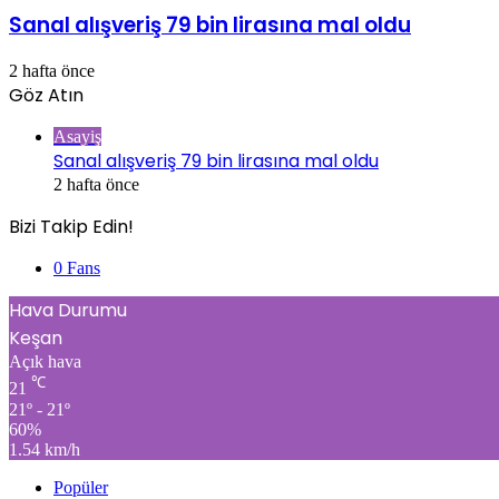
Sanal alışveriş 79 bin lirasına mal oldu
2 hafta önce
Göz Atın
Kapalı
Asayiş
Sanal alışveriş 79 bin lirasına mal oldu
2 hafta önce
Bizi Takip Edin!
0
Fans
Hava Durumu
Keşan
Açık hava
℃
21
21º - 21º
60%
1.54 km/h
Popüler