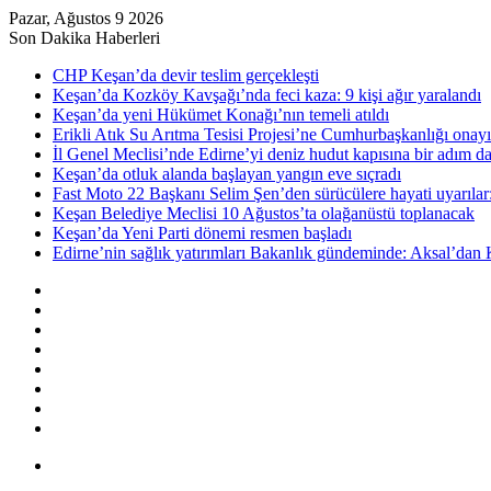
Pazar, Ağustos 9 2026
Son Dakika Haberleri
CHP Keşan’da devir teslim gerçekleşti
Keşan’da Kozköy Kavşağı’nda feci kaza: 9 kişi ağır yaralandı
Keşan’da yeni Hükümet Konağı’nın temeli atıldı
Erikli Atık Su Arıtma Tesisi Projesi’ne Cumhurbaşkanlığı onayı
İl Genel Meclisi’nde Edirne’yi deniz hudut kapısına bir adım d
Keşan’da otluk alanda başlayan yangın eve sıçradı
Fast Moto 22 Başkanı Selim Şen’den sürücülere hayati uyarılar: 
Keşan Belediye Meclisi 10 Ağustos’ta olağanüstü toplanacak
Keşan’da Yeni Parti dönemi resmen başladı
Edirne’nin sağlık yatırımları Bakanlık gündeminde: Aksal’dan K
Kenar
Bölmesi
Rastgele
Makale
Kayıt
Ol
RSS
Instagram
YouTube
Twitter
Facebook
Menü