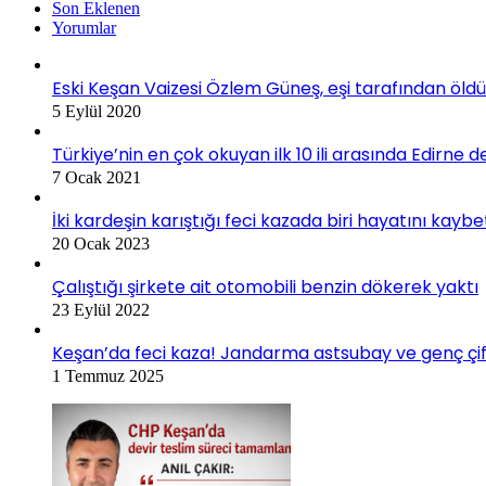
Son Eklenen
Yorumlar
Eski Keşan Vaizesi Özlem Güneş, eşi tarafından öldü
5 Eylül 2020
Türkiye’nin en çok okuyan ilk 10 ili arasında Edirne d
7 Ocak 2021
İki kardeşin karıştığı feci kazada biri hayatını kaybe
20 Ocak 2023
Çalıştığı şirkete ait otomobili benzin dökerek yaktı
23 Eylül 2022
Keşan’da feci kaza! Jandarma astsubay ve genç çif
1 Temmuz 2025