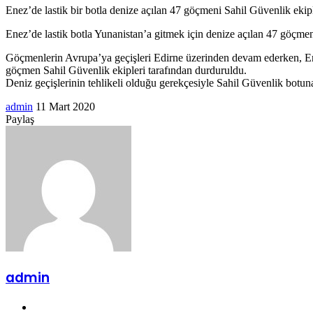
Enez’de lastik bir botla denize açılan 47 göçmeni Sahil Güvenlik ekip
posta
göndermek
Enez’de lastik botla Yunanistan’a gitmek için denize açılan 47 göçmen
Göçmenlerin Avrupa’ya geçişleri Edirne üzerinden devam ederken, Enez
göçmen Sahil Güvenlik ekipleri tarafından durduruldu.
Deniz geçişlerinin tehlikeli olduğu gerekçesiyle Sahil Güvenlik bot
Bir
admin
11 Mart 2020
Facebook
Twitter
LinkedIn
Tumblr
Pinterest
Reddit
VKontakte
Odnoklassniki
Pocket
Messenger
Messenger
WhatsApp
Telegram
e-
Paylaş
Facebook
Twitter
LinkedIn
Tumblr
Pinterest
Reddit
VKontakte
Odnoklassniki
Pocket
E-
Yazdır
posta
Posta
göndermek
ile
paylaş
admin
Web