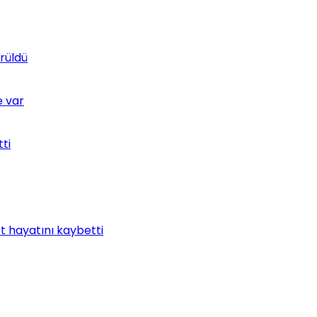
rüldü
e var
tti
t hayatını kaybetti