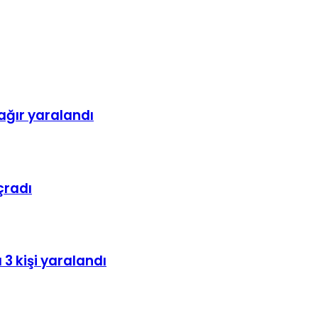
ağır yaralandı
çradı
3 kişi yaralandı