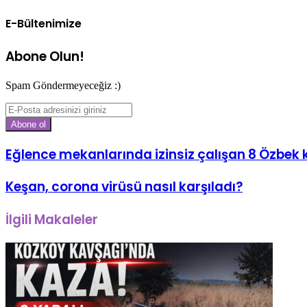
sitesi
E-Bültenimize
Abone Olun!
Spam Göndermeyeceğiz :)
E-
Posta
adresinizi
giriniz
Eğlence mekanlarında izinsiz çalışan 8 Özbek k
Keşan, corona virüsü nasıl karşıladı?
İlgili Makaleler