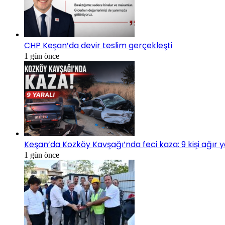
CHP Keşan’da devir teslim gerçekleşti
1 gün önce
Keşan’da Kozköy Kavşağı’nda feci kaza: 9 kişi ağır 
1 gün önce