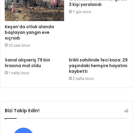
3 kişi yaralandı
7 gün önce
Keşan’da otluk alanda
başlayan yangın eve
sıçradı
22 saat önce
Sanal alışveriş 79 bin
Erikli sahilinde feci kaza: 29
lirasına mal oldu
yaşındaki hemşire hayatını
kaybetti
1 hafta önce
2 hafta önce
Bizi Takip Edin!