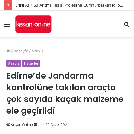
Erikli Atık Su Arıtma Tesisi Projesi’ne Cumhurbaşkanlığı onayı
Menü
A
y
...
Anasayfa
/
Asayiş
Asayiş
Haberler
Edirne’de Jandarma
kontrolüne takılan araçta
çok sayıda kaçak malzeme
ele geçirildi
Bir
Keşan Online
22 Ocak 2021
e-