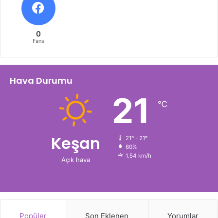
0
Fans
Hava Durumu
21
℃
Keşan
21º - 21º
60%
1.54 km/h
Açık hava
Popüler
Son Eklenen
Yorumlar