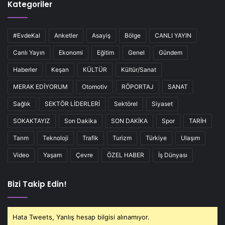
Kategoriler
#EvdeKal
Anketler
Asayiş
Bölge
CANLI YAYIN
Canlı Yayın
Ekonomi
Eğitim
Genel
Gündem
Haberler
Keşan
KÜLTÜR
Kültür/Sanat
MERAK EDİYORUM
Otomotiv
RÖPORTAJ
SANAT
Sağlık
SEKTÖR LİDERLERİ
Sektörel
Siyaset
SOKAKTAYIZ
Son Dakika
SON DAKİKA
Spor
TARİH
Tarım
Teknoloji
Trafik
Turizm
Türkiye
Ulaşım
Video
Yaşam
Çevre
ÖZEL HABER
İş Dünyası
Bizi Takip Edin!
Hata Tweets, Yanlış hesap bilgisi alınamıyor.