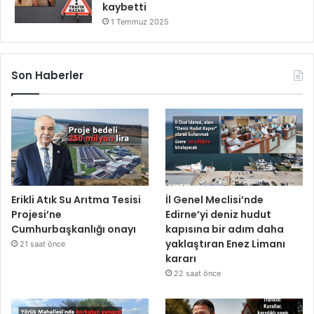
kaybetti
1 Temmuz 2025
Son Haberler
Erikli Atık Su Arıtma Tesisi
İl Genel Meclisi’nde
Projesi’ne
Edirne’yi deniz hudut
Cumhurbaşkanlığı onayı
kapısına bir adım daha
yaklaştıran Enez Limanı
21 saat önce
kararı
22 saat önce