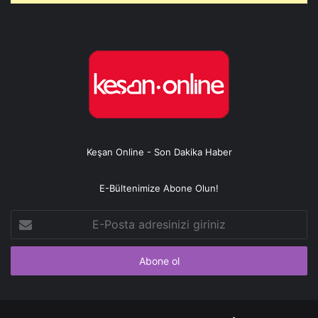
Keşan Online - Son Dakika Haber
E-Bültenimize Abone Olun!
E-
Posta
adresinizi
giriniz