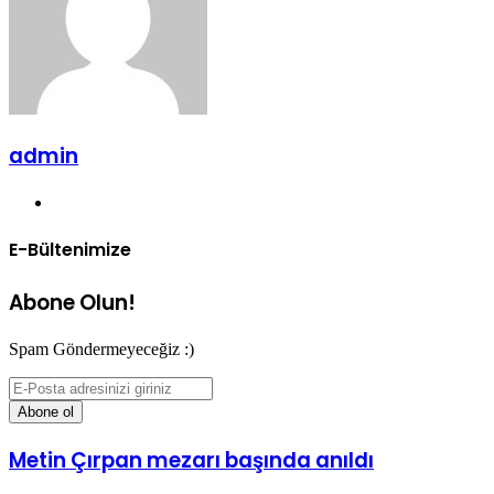
admin
Web
sitesi
E-Bültenimize
Abone Olun!
Spam Göndermeyeceğiz :)
E-
Posta
adresinizi
giriniz
Metin Çırpan mezarı başında anıldı