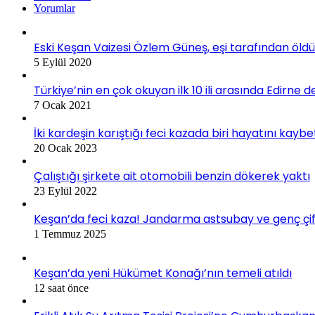
Yorumlar
Eski Keşan Vaizesi Özlem Güneş, eşi tarafından öldü
5 Eylül 2020
Türkiye’nin en çok okuyan ilk 10 ili arasında Edirne d
7 Ocak 2021
İki kardeşin karıştığı feci kazada biri hayatını kaybe
20 Ocak 2023
Çalıştığı şirkete ait otomobili benzin dökerek yaktı
23 Eylül 2022
Keşan’da feci kaza! Jandarma astsubay ve genç çif
1 Temmuz 2025
Keşan’da yeni Hükümet Konağı’nın temeli atıldı
12 saat önce