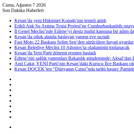
Cuma, Ağustos 7 2026
Son Dakika Haberleri
Keşan’da yeni Hükümet Konağı’nın temeli atıldı
Erikli Atık Su Arıtma Tesisi Projesi’ne Cumhurbaşkanlığı onayı
İl Genel Meclisi’nde Edirne’yi deniz hudut kapısına bir adım d
Keşan’da otluk alanda başlayan yangın eve sıçradı
Fast Moto 22 Başkanı Selim Şen’den sürücülere hayati uyarılar: 
Keşan Belediye Meclisi 10 Ağustos’ta olağanüstü toplanacak
Keşan’da Yeni Parti dönemi resmen başladı
Edirne’nin sağlık yatırımları Bakanlık gündeminde: Aksal’dan K
Anıl Çakır, YENİ Parti’nin Keşan’daki Kurucu İlçe Başkanı ol
Keşan DOÇEK’ten “Dünyanın Çatısı”nda tarihi başarı: Pamirler 
Kenar
Bölmesi
Rastgele
Makale
Kayıt
Ol
RSS
Instagram
YouTube
Twitter
Facebook
Menü