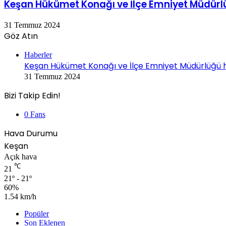
Keşan Hükümet Konağı ve İlçe Emniyet Müdürlüğ
31 Temmuz 2024
Göz Atın
Kapalı
Haberler
Keşan Hükümet Konağı ve İlçe Emniyet Müdürlüğü hiz
31 Temmuz 2024
Bizi Takip Edin!
0
Fans
Hava Durumu
Keşan
Açık hava
℃
21
21º - 21º
60%
1.54 km/h
Popüler
Son Eklenen