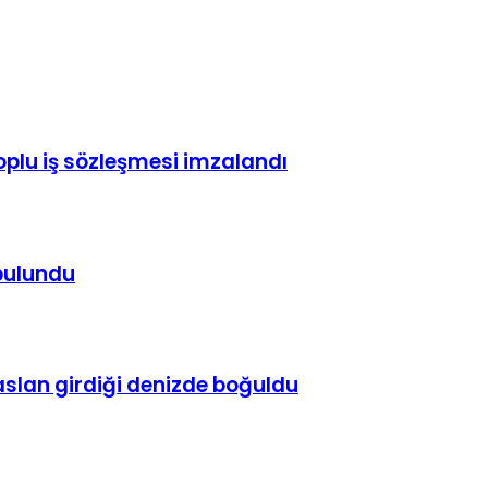
toplu iş sözleşmesi imzalandı
 bulundu
çaslan girdiği denizde boğuldu