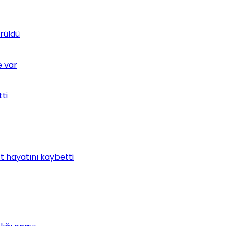
rüldü
e var
tti
t hayatını kaybetti