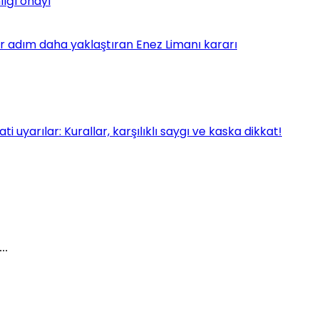
lığı onayı
bir adım daha yaklaştıran Enez Limanı kararı
uyarılar: Kurallar, karşılıklı saygı ve kaska dikkat!
..