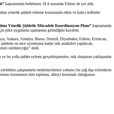
lü”
kapsamında belirlenen 18 il arasında Edirne de yer aldı.
adına yönelik şiddeti önleme konusunda etkin ve kalıcı tedbirler
ına Yönelik Şiddetle Mücadele Koordinasyon Planı”
kapsamında
n pilot uygulama aşamasına gelindiğini kaydetti.
ya, Ankara, Antalya, Bursa, Denizli, Diyarbakır, Edirne, Erzincan,
detin en ince ayrıntısına kadar risk analizleri yapılacak,
mizi sürdüreceğiz” dedi.
ı ve bu yolla şiddet eylemi gerçekleşmeden, risk oluşturan yaklaşımlar
i yürütülen çalışmalarla medeniyetimize yabancı bu çağ dışı eylemlerin
nlarımızı korumanın tüm toplumu, ülkeyi korumak olduğunun