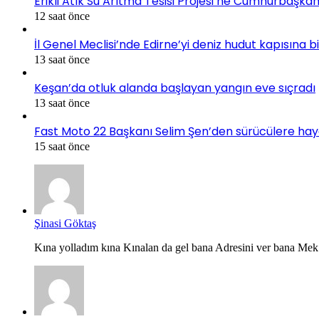
Erikli Atık Su Arıtma Tesisi Projesi’ne Cumhurbaşkan
12 saat önce
İl Genel Meclisi’nde Edirne’yi deniz hudut kapısına 
13 saat önce
Keşan’da otluk alanda başlayan yangın eve sıçradı
13 saat önce
Fast Moto 22 Başkanı Selim Şen’den sürücülere hayati 
15 saat önce
Şinasi Göktaş
Kına yolladım kına Kınalan da gel bana Adresini ver bana Mek.