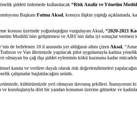
önelik şiddeti önlemede kullanılacak
“Risk Analiz ve Yönetim Modü
 Komisyonu Başkanı
Fatma Aksal
, konuya ilişkin yaptığı açıklamada, k
nleme konusu üzerinde yoğunlaştığını vurgulayan Aksal,
“2020-2021 Kad
etim Modülü’nün geliştirmesi ve ABS’nin daha iyi sonuçlar vermesi içi
in de belirlenen 18 il arasında yer aldığının altını çizen
Aksal
, “Amas
bzon ve Van illerimizde yapılacak pilot uygulamayla kadına yönelik şid
eri olmayan bu çağ dışı şiddet eyleminin kökü kazınana kadar mücadele
el kanıta ve verilere dayalı olarak risk değerlendirmeleri yapılacağın
ik çalışmalar başlatılacağını anlattı.
niyetimizde, kültürümüzde yeri olmayan davranış şekilleri. İnanıyorum k
m ve kuruluşlarıyla dört bir yandan konunun üzerine gitmekte ve kadı