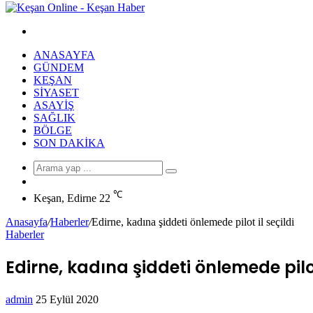
Arama
yap
ANASAYFA
...
GÜNDEM
KEŞAN
SIYASET
ASAYIŞ
SAĞLIK
BÖLGE
SON DAKIKA
Arama
Rastgele
yap
Makale
℃
...
Keşan, Edirne
22
Anasayfa
/
Haberler
/
Edirne, kadına şiddeti önlemede pilot il seçildi
Haberler
Edirne, kadına şiddeti önlemede pilot
Bir
admin
25 Eylül 2020
Facebook
Twitter
LinkedIn
Tumblr
Pinterest
Reddit
VKontakte
Odnoklassniki
Pocket
Messenger
Messenger
WhatsApp
Telegram
e-