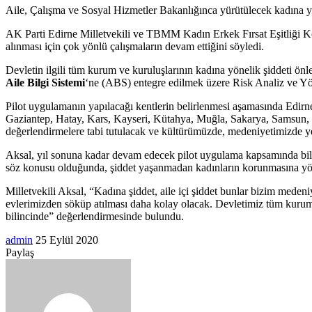
Aile, Çalışma ve Sosyal Hizmetler Bakanlığınca yürütülecek kadına y
posta
göndermek
AK Parti Edirne Milletvekili ve TBMM Kadın Erkek Fırsat Eşitliği
alınması için çok yönlü çalışmaların devam ettiğini söyledi.
Devletin ilgili tüm kurum ve kuruluşlarının kadına yönelik şiddeti ö
Aile Bilgi Sistemi
‘ne (ABS) entegre edilmek üzere Risk Analiz ve Yön
Pilot uygulamanın yapılacağı kentlerin belirlenmesi aşamasında Edirne’n
Gaziantep, Hatay, Kars, Kayseri, Kütahya, Muğla, Sakarya, Samsun, Tra
değerlendirmelere tabi tutulacak ve kültürümüzde, medeniyetimizde y
Aksal, yıl sonuna kadar devam edecek pilot uygulama kapsamında bilims
söz konusu olduğunda, şiddet yaşanmadan kadınların korunmasına yönel
Milletvekili Aksal, “Kadına şiddet, aile içi şiddet bunlar bizim mede
evlerimizden söküp atılması daha kolay olacak. Devletimiz tüm kuru
bilincinde” değerlendirmesinde bulundu.
Bir
admin
25 Eylül 2020
Facebook
Twitter
LinkedIn
Tumblr
Pinterest
Reddit
VKontakte
Odnoklassniki
Pocket
Messenger
Messenger
WhatsApp
Telegram
e-
Paylaş
Facebook
Twitter
LinkedIn
Tumblr
Pinterest
Reddit
VKontakte
Odnoklassniki
Pocket
E-
Yazdır
posta
Posta
göndermek
ile
paylaş