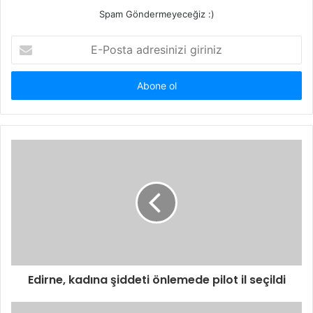
Spam Göndermeyeceğiz :)
E-
Posta
adresinizi
giriniz
Edirne, kadına şiddeti önlemede pilot il seçildi