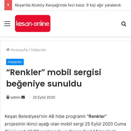
Keşan’da Kozköy Kavşağı’nda feci kaza: 9 kişi ağır yaralandı
Menü
A
y
...
Anasayfa
/
Haberler
Haberler
“Renkler” mobil sergisi
beğeniye sunuldu
Bir
admin
25 Eylül 2020
e-
posta
Keşan Belediyesi’nin AB hibe programlı
“Renkler”
göndermek
projesinin ikinci ayağı olan mobil sergi 25 Eylül 2020 Cuma