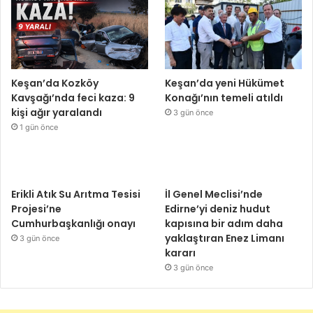
Keşan’da Kozköy
Keşan’da yeni Hükümet
Kavşağı’nda feci kaza: 9
Konağı’nın temeli atıldı
kişi ağır yaralandı
3 gün önce
1 gün önce
Erikli Atık Su Arıtma Tesisi
İl Genel Meclisi’nde
Projesi’ne
Edirne’yi deniz hudut
Cumhurbaşkanlığı onayı
kapısına bir adım daha
yaklaştıran Enez Limanı
3 gün önce
kararı
3 gün önce