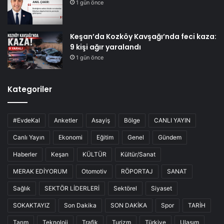
1 gün önce
Keşan’da Kozköy Kavşağı’nda feci kaza:
9 kişi ağır yaralandı
1 gün önce
Kategoriler
#EvdeKal
Anketler
Asayiş
Bölge
CANLI YAYIN
Canlı Yayın
Ekonomi
Eğitim
Genel
Gündem
Haberler
Keşan
KÜLTÜR
Kültür/Sanat
MERAK EDİYORUM
Otomotiv
RÖPORTAJ
SANAT
Sağlık
SEKTÖR LİDERLERİ
Sektörel
Siyaset
SOKAKTAYIZ
Son Dakika
SON DAKİKA
Spor
TARİH
Tarım
Teknoloji
Trafik
Turizm
Türkiye
Ulaşım