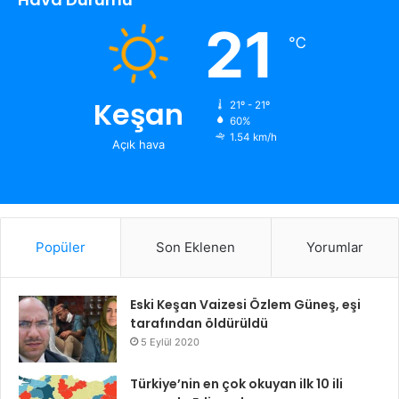
21
℃
Keşan
21º - 21º
60%
1.54 km/h
Açık hava
Popüler
Son Eklenen
Yorumlar
Eski Keşan Vaizesi Özlem Güneş, eşi
tarafından öldürüldü
5 Eylül 2020
Türkiye’nin en çok okuyan ilk 10 ili