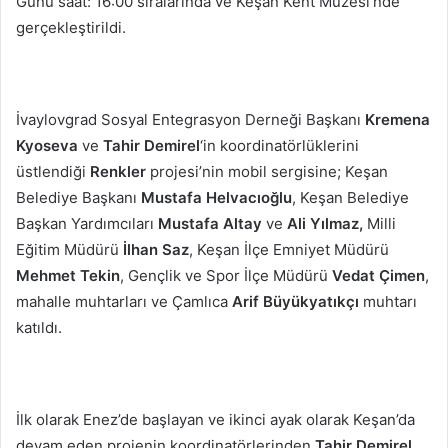
Günü saat: 16:00 sıralarında ve Keşan Kent Müzesi’nde
gerçekleştirildi.
İvaylovgrad Sosyal Entegrasyon Derneği Başkanı
Kremena
Kyoseva
ve
Tahir Demirel
‘in koordinatörlüklerini
üstlendiği
Renkler
projesi’nin mobil sergisine; Keşan
Belediye Başkanı
Mustafa Helvacıoğlu
, Keşan Belediye
Başkan Yardımcıları
Mustafa Altay
ve
Ali Yılmaz,
Milli
Eğitim Müdürü
İlhan Saz
, Keşan İlçe Emniyet Müdürü
Mehmet Tekin
, Gençlik ve Spor İlçe Müdürü
Vedat Çimen
,
mahalle muhtarları ve Çamlıca
Arif Büyükyatıkçı
muhtarı
katıldı.
İlk olarak Enez’de başlayan ve ikinci ayak olarak Keşan’da
devam eden projenin koordinatörlerinden
Tahir Demirel
,