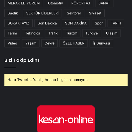
MERAK EDİYORUM
Otomotiv
RÖPORTAJ
SANAT
Sağlık
SEKTÖR LİDERLERİ
Sektörel
Siyaset
SOKAKTAYIZ
Son Dakika
SON DAKİKA
Spor
TARİH
Tarım
Teknoloji
Trafik
Turizm
Türkiye
Ulaşım
Video
Yaşam
Çevre
ÖZEL HABER
İş Dünyası
Bizi Takip Edin!
Hata Tweets, Yanlış hesap bilgisi alınamıyor.