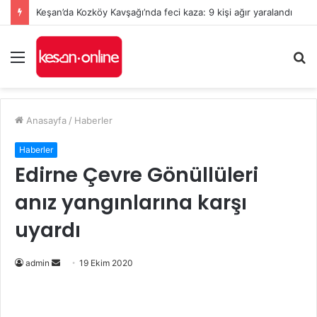
Keşan’da Kozköy Kavşağı’nda feci kaza: 9 kişi ağır yaralandı
Menü
A
y
...
Anasayfa
/
Haberler
Haberler
Edirne Çevre Gönüllüleri
anız yangınlarına karşı
uyardı
Bir
admin
19 Ekim 2020
e-
posta
göndermek