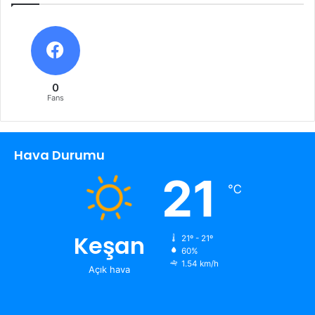
0
Fans
Hava Durumu
21
℃
Keşan
21º - 21º
60%
1.54 km/h
Açık hava