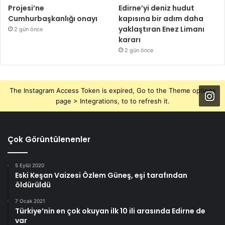
Projesi’ne
Edirne’yi deniz hudut
Cumhurbaşkanlığı onayı
kapısına bir adım daha
yaklaştıran Enez Limanı
2 gün önce
kararı
2 gün önce
The Instagram Access Token is expired, Go to the Theme options
page > Integrations, to to refresh it.
Çok Görüntülenenler
5 Eylül 2020
Eski Keşan Vaizesi Özlem Güneş, eşi tarafından
öldürüldü
7 Ocak 2021
Türkiye’nin en çok okuyan ilk 10 ili arasında Edirne de
var