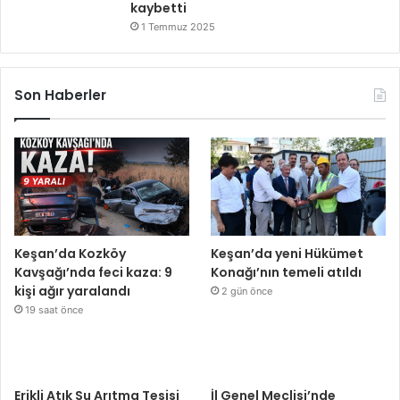
kaybetti
1 Temmuz 2025
Son Haberler
Keşan’da Kozköy
Keşan’da yeni Hükümet
Kavşağı’nda feci kaza: 9
Konağı’nın temeli atıldı
kişi ağır yaralandı
2 gün önce
19 saat önce
Erikli Atık Su Arıtma Tesisi
İl Genel Meclisi’nde