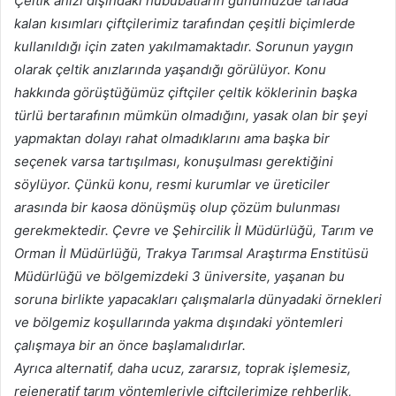
Çeltik anızı dışındaki hububatların günümüzde tarlada
kalan kısımları çiftçilerimiz tarafından çeşitli biçimlerde
kullanıldığı için zaten yakılmamaktadır. Sorunun yaygın
olarak çeltik anızlarında yaşandığı görülüyor. Konu
hakkında görüştüğümüz çiftçiler çeltik köklerinin başka
türlü bertarafının mümkün olmadığını, yasak olan bir şeyi
yapmaktan dolayı rahat olmadıklarını ama başka bir
seçenek varsa tartışılması, konuşulması gerektiğini
söylüyor. Çünkü konu, resmi kurumlar ve üreticiler
arasında bir kaosa dönüşmüş olup çözüm bulunması
gerekmektedir. Çevre ve Şehircilik İl Müdürlüğü, Tarım ve
Orman İl Müdürlüğü, Trakya Tarımsal Araştırma Enstitüsü
Müdürlüğü ve bölgemizdeki 3 üniversite, yaşanan bu
soruna birlikte yapacakları çalışmalarla dünyadaki örnekleri
ve bölgemiz koşullarında yakma dışındaki yöntemleri
çalışmaya bir an önce başlamalıdırlar.
Ayrıca alternatif, daha ucuz, zararsız, toprak işlemesiz,
rejeneratif tarım yöntemleriyle çiftçilerimize rehberlik,