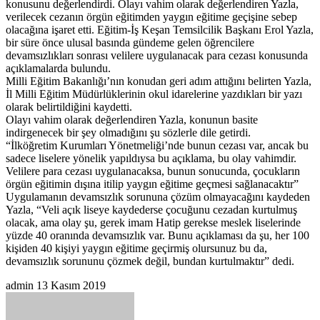
konusunu değerlendirdi. Olayı vahim olarak değerlendiren Yazla,
verilecek cezanın örgün eğitimden yaygın eğitime geçişine sebep
olacağına işaret etti. Eğitim-İş Keşan Temsilcilik Başkanı Erol Yazla,
bir süre önce ulusal basında gündeme gelen öğrencilere
devamsızlıkları sonrası velilere uygulanacak para cezası konusunda
açıklamalarda bulundu.
Milli Eğitim Bakanlığı’nın konudan geri adım attığını belirten Yazla,
İl Milli Eğitim Müdürlüklerinin okul idarelerine yazdıkları bir yazı
olarak belirtildiğini kaydetti.
Olayı vahim olarak değerlendiren Yazla, konunun basite
indirgenecek bir şey olmadığını şu sözlerle dile getirdi.
“İlköğretim Kurumları Yönetmeliği’nde bunun cezası var, ancak bu
sadece liselere yönelik yapıldıysa bu açıklama, bu olay vahimdir.
Velilere para cezası uygulanacaksa, bunun sonucunda, çocukların
örgün eğitimin dışına itilip yaygın eğitime geçmesi sağlanacaktır”
Uygulamanın devamsızlık sorununa çözüm olmayacağını kaydeden
Yazla, “Veli açık liseye kaydederse çocuğunu cezadan kurtulmuş
olacak, ama olay şu, gerek imam Hatip gerekse meslek liselerinde
yüzde 40 oranında devamsızlık var. Bunu açıklaması da şu, her 100
kişiden 40 kişiyi yaygın eğitime geçirmiş olursunuz bu da,
devamsızlık sorununu çözmek değil, bundan kurtulmaktır” dedi.
Bir
admin
13 Kasım 2019
e-
posta