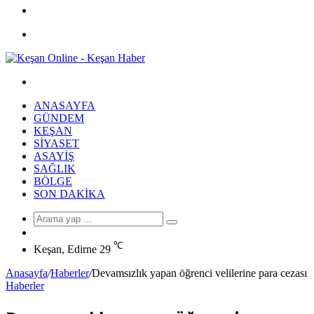
Facebook
Menü
Arama
yap
ANASAYFA
...
GÜNDEM
KEŞAN
SIYASET
ASAYIŞ
SAĞLIK
BÖLGE
SON DAKIKA
Arama
Rastgele
yap
Makale
℃
...
Keşan, Edirne
29
Anasayfa
/
Haberler
/
Devamsızlık yapan öğrenci velilerine para cezası
Haberler