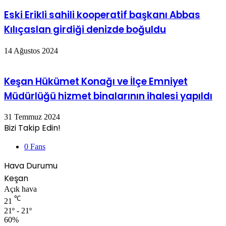
Eski Erikli sahili kooperatif başkanı Abbas
Kılıçaslan girdiği denizde boğuldu
14 Ağustos 2024
Keşan Hükümet Konağı ve İlçe Emniyet
Müdürlüğü hizmet binalarının ihalesi yapıldı
31 Temmuz 2024
Bizi Takip Edin!
0
Fans
Hava Durumu
Keşan
Açık hava
℃
21
21º - 21º
60%