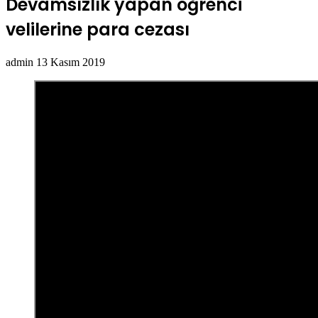
Devamsızlık yapan öğrenci
velilerine para cezası
Bir
admin
13 Kasım 2019
e-
posta
göndermek