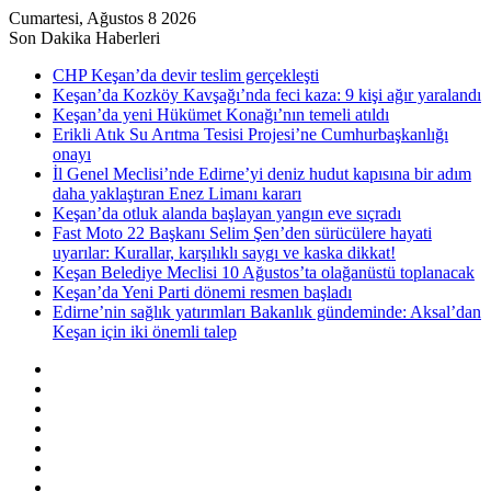
Cumartesi, Ağustos 8 2026
Son Dakika Haberleri
CHP Keşan’da devir teslim gerçekleşti
Keşan’da Kozköy Kavşağı’nda feci kaza: 9 kişi ağır yaralandı
Keşan’da yeni Hükümet Konağı’nın temeli atıldı
Erikli Atık Su Arıtma Tesisi Projesi’ne Cumhurbaşkanlığı
onayı
İl Genel Meclisi’nde Edirne’yi deniz hudut kapısına bir adım
daha yaklaştıran Enez Limanı kararı
Keşan’da otluk alanda başlayan yangın eve sıçradı
Fast Moto 22 Başkanı Selim Şen’den sürücülere hayati
uyarılar: Kurallar, karşılıklı saygı ve kaska dikkat!
Keşan Belediye Meclisi 10 Ağustos’ta olağanüstü toplanacak
Keşan’da Yeni Parti dönemi resmen başladı
Edirne’nin sağlık yatırımları Bakanlık gündeminde: Aksal’dan
Keşan için iki önemli talep
Kenar
Bölmesi
Rastgele
Makale
Kayıt
Ol
RSS
Instagram
YouTube
Twitter