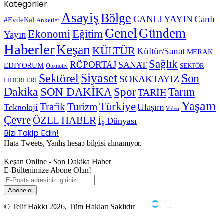
Kategoriler
Asayiş
Bölge
CANLI YAYIN
Canlı
#EvdeKal
Anketler
Genel
Gündem
Ekonomi
Eğitim
Yayın
Haberler
Keşan
KÜLTÜR
Kültür/Sanat
MERAK
Sağlık
RÖPORTAJ
SANAT
EDİYORUM
SEKTÖR
Otomotiv
Siyaset
Sektörel
Son
SOKAKTAYIZ
LİDERLERİ
Dakika
SON DAKİKA
Spor
Tarım
TARİH
Yaşam
Türkiye
Trafik
Turizm
Ulaşım
Teknoloji
Video
Çevre
ÖZEL HABER
İş Dünyası
Bizi Takip Edin!
Hata Tweets, Yanlış hesap bilgisi alınamıyor.
Keşan Online - Son Dakika Haber
E-Bültenimize Abone Olun!
E-
Posta
adresinizi
giriniz
© Telif Hakkı 2026, Tüm Hakları Saklıdır |