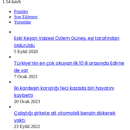
1.54 km/h
Popüler
Son Eklenen
Yorumlar
Eski Keşan Vaizesi Özlem Güneş, eşi tarafından
öldürüldü
5 Eylül 2020
Türkiye’nin en çok okuyan ilk 10 ili arasında Edirne
de var
7 Ocak 2021
İki kardeşin karıştığı feci kazada biri hayatını
kaybetti
20 Ocak 2023
Çalıştığı şirkete ait otomobili benzin dökerek
yaktı
23 Eylül 2022