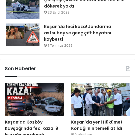
dökerek yaktı
23 Eylül 2022
Keşan’da feci kaza! Jandarma
astsubay ve genç çift hayatını
kaybetti
1 Temmuz 2025
Son Haberler
Keşan’da Kozköy
Keşan’da yeni Hükümet
Kavşağı’nda feci kaza: 9
Konağı’nın temeli atıldı
kişi ağır yaralandı
2 gün önce