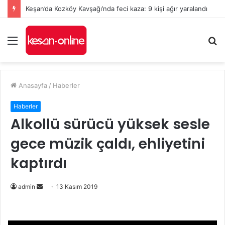
Keşan’da Kozköy Kavşağı’nda feci kaza: 9 kişi ağır yaralandı
Menü
A
y
...
Anasayfa
/
Haberler
Haberler
Alkollü sürücü yüksek sesle
gece müzik çaldı, ehliyetini
kaptırdı
Bir
admin
13 Kasım 2019
e-
posta
göndermek