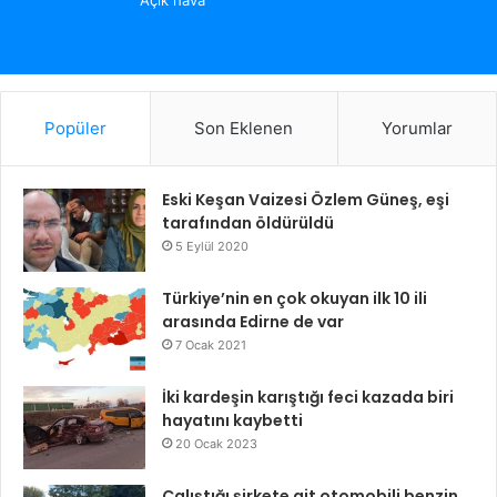
Popüler
Son Eklenen
Yorumlar
Eski Keşan Vaizesi Özlem Güneş, eşi
tarafından öldürüldü
5 Eylül 2020
Türkiye’nin en çok okuyan ilk 10 ili
arasında Edirne de var
7 Ocak 2021
İki kardeşin karıştığı feci kazada biri
hayatını kaybetti
20 Ocak 2023
Çalıştığı şirkete ait otomobili benzin