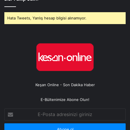
Hata Tweets, Yanlış hesap bilgisi alınamıyor.
Keşan Online - Son Dakika Haber
E-Bültenimize Abone Olun!
E-
Posta
adresinizi
giriniz