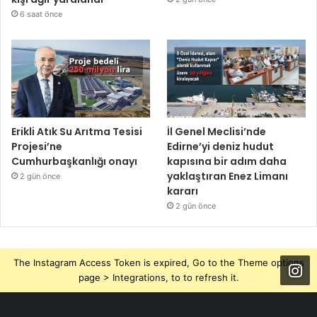
6 saat önce
Erikli Atık Su Arıtma Tesisi
İl Genel Meclisi’nde
Projesi’ne
Edirne’yi deniz hudut
Cumhurbaşkanlığı onayı
kapısına bir adım daha
yaklaştıran Enez Limanı
2 gün önce
kararı
2 gün önce
The Instagram Access Token is expired, Go to the Theme options
page > Integrations, to to refresh it.