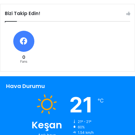
Bizi Takip Edin!
0
Fans
Hava Durumu
21
℃
Keşan
21º - 21º
60%
1.54 km/h
Açık hava