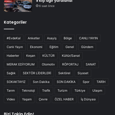
9 kişi ağır yaralandı
6 saat önce
Kategoriler
#EvdeKal
Anketler
Asayiş
Bölge
CANLI YAYIN
Canlı Yayın
Ekonomi
Eğitim
Genel
Gündem
Haberler
Keşan
KÜLTÜR
Kültür/Sanat
MERAK EDİYORUM
Otomotiv
RÖPORTAJ
SANAT
Sağlık
SEKTÖR LİDERLERİ
Sektörel
Siyaset
SOKAKTAYIZ
Son Dakika
SON DAKİKA
Spor
TARİH
Tarım
Teknoloji
Trafik
Turizm
Türkiye
Ulaşım
Video
Yaşam
Çevre
ÖZEL HABER
İş Dünyası
Bizi Takip Edin!