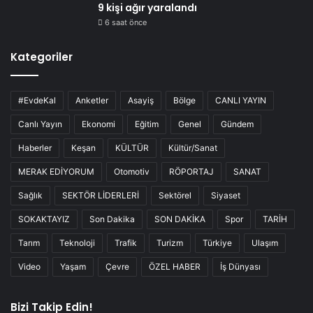
9 kişi ağır yaralandı
6 saat önce
Kategoriler
#EvdeKal
Anketler
Asayiş
Bölge
CANLI YAYIN
Canlı Yayın
Ekonomi
Eğitim
Genel
Gündem
Haberler
Keşan
KÜLTÜR
Kültür/Sanat
MERAK EDİYORUM
Otomotiv
RÖPORTAJ
SANAT
Sağlık
SEKTÖR LİDERLERİ
Sektörel
Siyaset
SOKAKTAYIZ
Son Dakika
SON DAKİKA
Spor
TARİH
Tarım
Teknoloji
Trafik
Turizm
Türkiye
Ulaşım
Video
Yaşam
Çevre
ÖZEL HABER
İş Dünyası
Bizi Takip Edin!