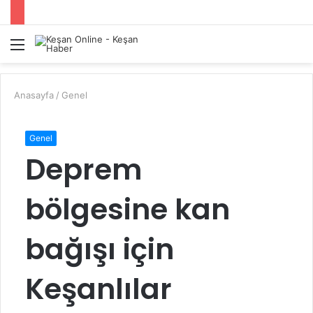
Menü
A
y
...
Anasayfa
/
Genel
Genel
Deprem
bölgesine kan
bağışı için
Keşanlılar