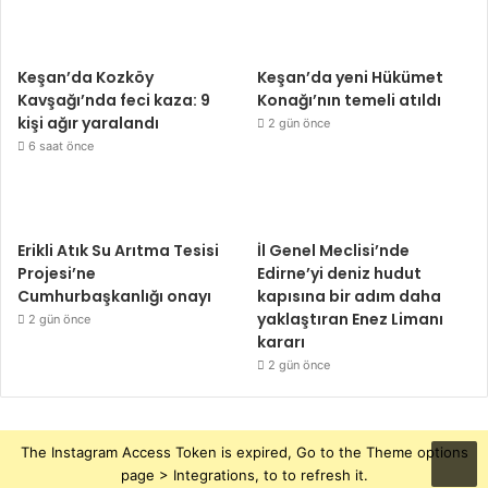
Keşan’da Kozköy
Keşan’da yeni Hükümet
Kavşağı’nda feci kaza: 9
Konağı’nın temeli atıldı
kişi ağır yaralandı
2 gün önce
6 saat önce
Erikli Atık Su Arıtma Tesisi
İl Genel Meclisi’nde
Projesi’ne
Edirne’yi deniz hudut
Cumhurbaşkanlığı onayı
kapısına bir adım daha
yaklaştıran Enez Limanı
2 gün önce
kararı
2 gün önce
The Instagram Access Token is expired, Go to the Theme options
page > Integrations, to to refresh it.