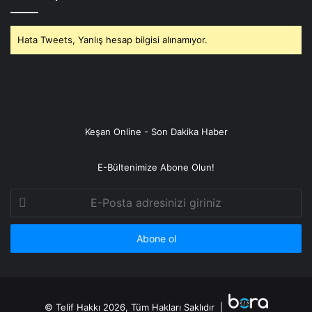
Hata Tweets, Yanlış hesap bilgisi alınamıyor.
Keşan Online - Son Dakika Haber
E-Bültenimize Abone Olun!
E-
Posta
adresinizi
giriniz
© Telif Hakkı 2026, Tüm Hakları Saklıdır |