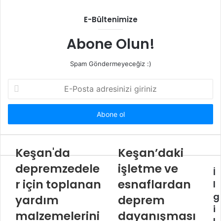
E-Bültenimize
Abone Olun!
Spam Göndermeyeceğiz :)
E-
Posta
adresinizi
giriniz
Keşan'da
Keşan’daki
depremzedele
işletme ve
İ
r için toplanan
esnaflardan
l
g
yardım
deprem
i
malzemelerini
dayanışması