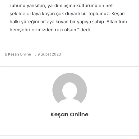
ruhunu yansıtan, yardımlaşma kültürünü en net
şekilde ortaya koyan çok duyarlı bir toplumuz. Keşan
halkı yüreğini ortaya koyan bir yapıya sahip. Allah tüm
hemşehrilerimizden razı olsun.” dedi.
Bir
Keşan Online
9 Şubat 2023
e-
posta
göndermek
Keşan Online
Web
sitesi