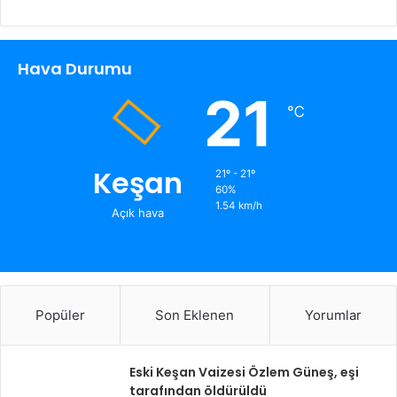
Hava Durumu
21
℃
Keşan
21º - 21º
60%
1.54 km/h
Açık hava
Popüler
Son Eklenen
Yorumlar
Eski Keşan Vaizesi Özlem Güneş, eşi
tarafından öldürüldü