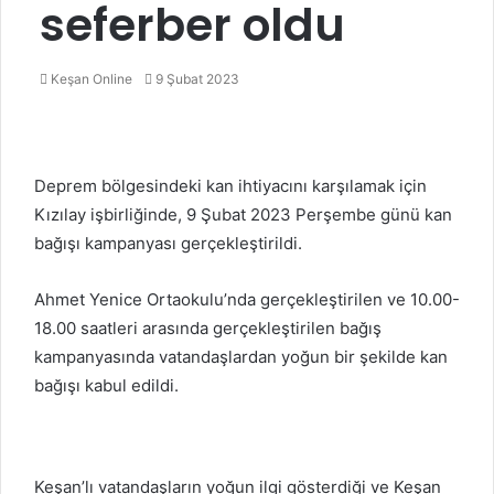
seferber oldu
Bir
Keşan Online
9 Şubat 2023
e-
posta
göndermek
Deprem bölgesindeki kan ihtiyacını karşılamak için
Kızılay işbirliğinde, 9 Şubat 2023 Perşembe günü kan
bağışı kampanyası gerçekleştirildi.
Ahmet Yenice Ortaokulu’nda gerçekleştirilen ve 10.00-
18.00 saatleri arasında gerçekleştirilen bağış
kampanyasında vatandaşlardan yoğun bir şekilde kan
bağışı kabul edildi.
Keşan’lı vatandaşların yoğun ilgi gösterdiği ve Keşan