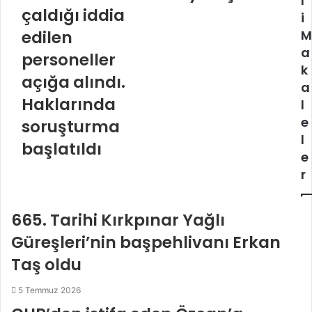
l
çaldığı iddia
i
edilen
M
a
personeller
k
açığa alındı.
a
Haklarında
l
e
soruşturma
l
başlatıldı
e
r
665. Tarihi Kırkpınar Yağlı
Güreşleri’nin başpehlivanı Erkan
Taş oldu
5 Temmuz 2026