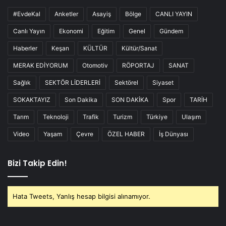
#EvdeKal
Anketler
Asayiş
Bölge
CANLI YAYIN
Canlı Yayın
Ekonomi
Eğitim
Genel
Gündem
Haberler
Keşan
KÜLTÜR
Kültür/Sanat
MERAK EDİYORUM
Otomotiv
RÖPORTAJ
SANAT
Sağlık
SEKTÖR LİDERLERİ
Sektörel
Siyaset
SOKAKTAYIZ
Son Dakika
SON DAKİKA
Spor
TARİH
Tarım
Teknoloji
Trafik
Turizm
Türkiye
Ulaşım
Video
Yaşam
Çevre
ÖZEL HABER
İş Dünyası
Bizi Takip Edin!
Hata Tweets, Yanlış hesap bilgisi alınamıyor.