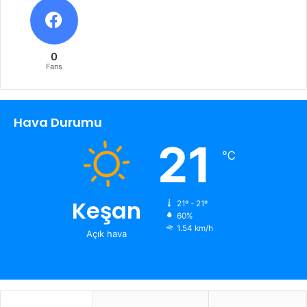
0
Fans
Hava Durumu
21
℃
Keşan
21º - 21º
60%
1.54 km/h
Açık hava