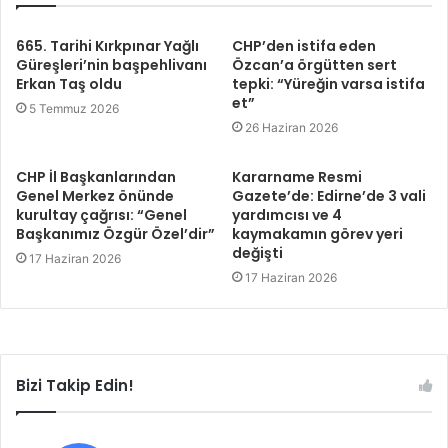
665. Tarihi Kırkpınar Yağlı
CHP’den istifa eden
Güreşleri’nin başpehlivanı
Özcan’a örgütten sert
Erkan Taş oldu
tepki: “Yüreğin varsa istifa
et”
5 Temmuz 2026
26 Haziran 2026
CHP İl Başkanlarından
Kararname Resmi
Genel Merkez önünde
Gazete’de: Edirne’de 3 vali
kurultay çağrısı: “Genel
yardımcısı ve 4
Başkanımız Özgür Özel’dir”
kaymakamın görev yeri
değişti
17 Haziran 2026
17 Haziran 2026
Bizi Takip Edin!