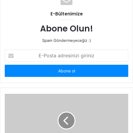
E-Bültenimize
Abone Olun!
Spam Göndermeyeceğiz :)
E-
Posta
adresinizi
giriniz