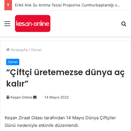
Erikli Atık Su Arıtma Tesisi Projesi’ne Cumhurbaşkanlığı onayı
Menü
A
y
...
Anasayfa
/
Genel
Genel
“Çiftçi üretemezse dünya aç
kalır”
Bir
Keşan Online
14 Mayıs 2022
e-
posta
Keşan Ziraat Odası tarafından 14 Mayıs Dünya Çiftçiler
göndermek
Günü nedeniyle etkinlik düzenlendi.