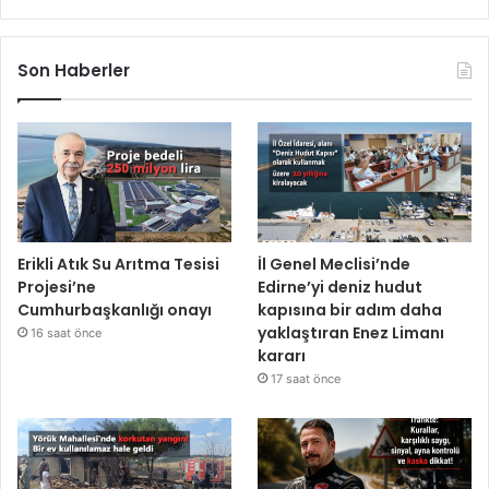
Son Haberler
Erikli Atık Su Arıtma Tesisi
İl Genel Meclisi’nde
Projesi’ne
Edirne’yi deniz hudut
Cumhurbaşkanlığı onayı
kapısına bir adım daha
yaklaştıran Enez Limanı
16 saat önce
kararı
17 saat önce