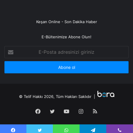
Keşan Online - Son Dakika Haber
E-Bültenimize Abone Olun!
E-
Posta
adresinizi
giriniz
© Telif Hakkı 2026, Tüm Hakları Saklıdır |
Facebook
Twitter
YouTube
Instagram
RSS