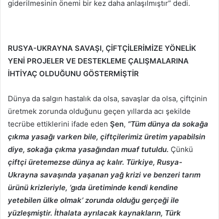
giderilmesinin önemi bir kez daha anlaşılmıştır” dedi.
RUSYA-UKRAYNA SAVAŞI, ÇİFTÇİLERİMİZE YÖNELİK
YENİ PROJELER VE DESTEKLEME ÇALIŞMALARINA
İHTİYAÇ OLDUĞUNU GÖSTERMİŞTİR
Dünya da salgın hastalık da olsa, savaşlar da olsa, çiftçinin
üretmek zorunda olduğunu geçen yıllarda acı şekilde
tecrübe ettiklerini ifade eden
Şen
,
“Tüm dünya da sokağa
çıkma yasağı varken bile, çiftçilerimiz üretim yapabilsin
diye, sokağa çıkma yasağından muaf tutuldu.
Çünkü
çiftçi üretemezse dünya aç kalır. Türkiye, Rusya-
Ukrayna savaşında yaşanan yağ krizi ve benzeri tarım
ürünü krizleriyle, ‘gıda üretiminde kendi kendine
yetebilen ülke olmak’ zorunda olduğu gerçeği ile
yüzleşmiştir. İthalata ayrılacak kaynakların, Türk