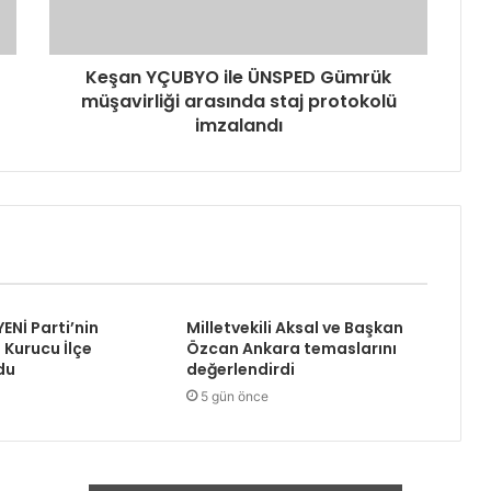
Keşan YÇUBYO ile ÜNSPED Gümrük
müşavirliği arasında staj protokolü
imzalandı
YENİ Parti’nin
Milletvekili Aksal ve Başkan
 Kurucu İlçe
Özcan Ankara temaslarını
du
değerlendirdi
5 gün önce