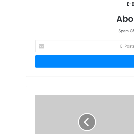
E-
Abo
Spam Gö
E-
Posta
adresinizi
giriniz