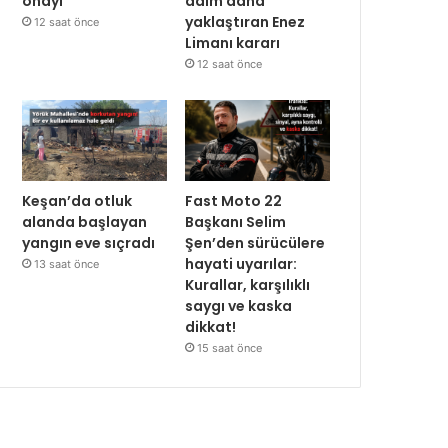
onayı
adım daha
yaklaştıran Enez
12 saat önce
Limanı kararı
12 saat önce
Keşan’da otluk
Fast Moto 22
alanda başlayan
Başkanı Selim
yangın eve sıçradı
Şen’den sürücülere
hayati uyarılar:
13 saat önce
Kurallar, karşılıklı
saygı ve kaska
dikkat!
15 saat önce