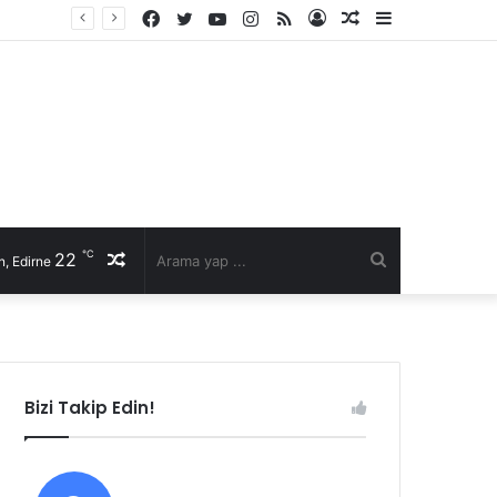
Facebook
Twitter
YouTube
Instagram
RSS
Kayıt
Rastgele
Kenar
Ol
Makale
Bölmesi
℃
22
Rastgele
Arama
, Edirne
Makale
yap
...
Bizi Takip Edin!