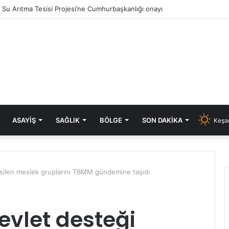
ık Su Arıtma Tesisi Projesi’ne Cumhurbaşkanlığı onayı
ASAYIŞ
SAĞLIK
BÖLGE
SON DAKIKA
Keşan
esilen meslek gruplarını TBMM gündemine taşıdı
evlet desteği