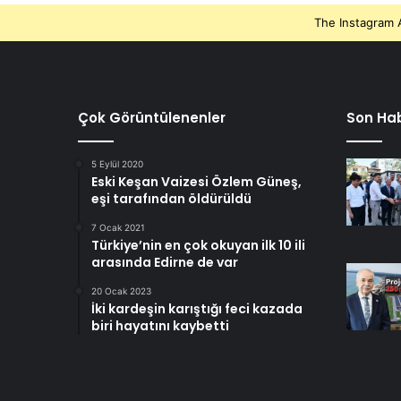
The Instagram A
Çok Görüntülenenler
Son Hab
5 Eylül 2020
Eski Keşan Vaizesi Özlem Güneş,
eşi tarafından öldürüldü
7 Ocak 2021
Türkiye’nin en çok okuyan ilk 10 ili
arasında Edirne de var
20 Ocak 2023
İki kardeşin karıştığı feci kazada
biri hayatını kaybetti