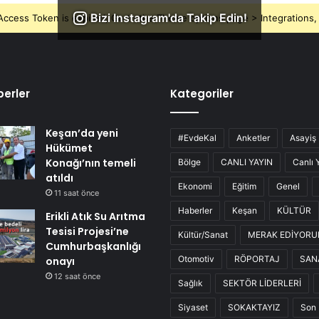
Bizi Instagram'da Takip Edin!
ccess Token is expired, Go to the Theme options page > Integrations, t
erler
Kategoriler
Keşan’da yeni
#EvdeKal
Anketler
Asayiş
Hükümet
Konağı’nın temeli
Bölge
CANLI YAYIN
Canlı 
atıldı
Ekonomi
Eğitim
Genel
11 saat önce
Haberler
Keşan
KÜLTÜR
Erikli Atık Su Arıtma
Tesisi Projesi’ne
Kültür/Sanat
MERAK EDİYOR
Cumhurbaşkanlığı
Otomotiv
RÖPORTAJ
SAN
onayı
12 saat önce
Sağlık
SEKTÖR LİDERLERİ
Siyaset
SOKAKTAYIZ
Son 