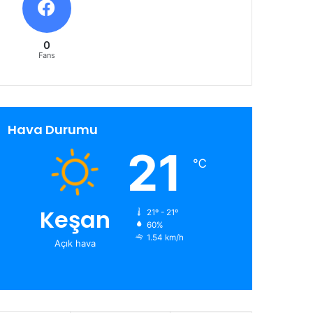
0
Fans
Hava Durumu
21
℃
Keşan
21º - 21º
60%
1.54 km/h
Açık hava