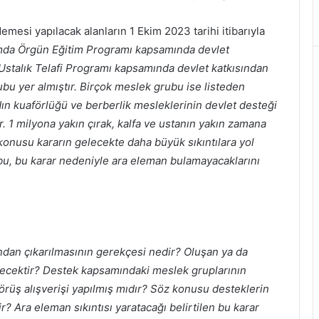
esi yapılacak alanların 1 Ekim 2023 tarihi itibarıyla
da Örgün Eğitim Programı kapsamında devlet
 Ustalık Telafi Programı kapsamında devlet katkısından
ubu yer almıştır. Birçok meslek grubu ise listeden
kadın kuaförlüğü ve berberlik mesleklerinin devlet desteği
. 1 milyona yakın çırak, kalfa ve ustanın yakın zamana
konusu kararın gelecekte daha büyük sıkıntılara yol
bu, bu karar nedeniyle ara eleman bulamayacaklarını
an çıkarılmasının gerekçesi nedir? Oluşan ya da
lecektir? Destek kapsamındaki meslek gruplarının
örüş alışverişi yapılmış mıdır? Söz konusu desteklerin
? Ara eleman sıkıntısı yaratacağı belirtilen bu karar