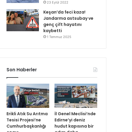
23 Eylül 2022
Keşan’da feci kaza!
Jandarma astsubay ve
genç çift hayatını
kaybetti
1 Temmuz 2025
Son Haberler
Erikli Atık Su Arıtma
İl Genel Meclisi’nde
Tesisi Projesi’ne
Edirne’yi deniz
Cumhurbaşkanlığı
hudut kapısına bir