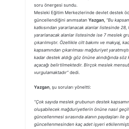
soru önergesi sundu.
Mesleki Eğitim Merkezlerinde devlet destek ödem
güncellendiğini anımsatan
Yazgan,
“Bu kapsam
katkısından yararlanacak alanlar listesinde 28,
yararlanacak alanlar listesinde ise 7 meslek gr
çıkarılmıştır. Özellikle cilt bakımı ve makyaj, 
kapsamından çıkarılması mağduriyet yaratmıştır
kadar destek aldığı göz önüne alındığında söz 
açacağı belirtilmektedir. Birçok meslek mensu
vurgulamaktadır”
dedi.
Yazgan
, şu soruları yöneltti:
“Çok sayıda meslek grubunun destek kapsamınd
oluşabilecek mağduriyetlerin önüne nasıl geçi
güncellenmesi sırasında alanın paydaşları ile g
güncellenmesinden kaç adet işyeri etkilenmiştir