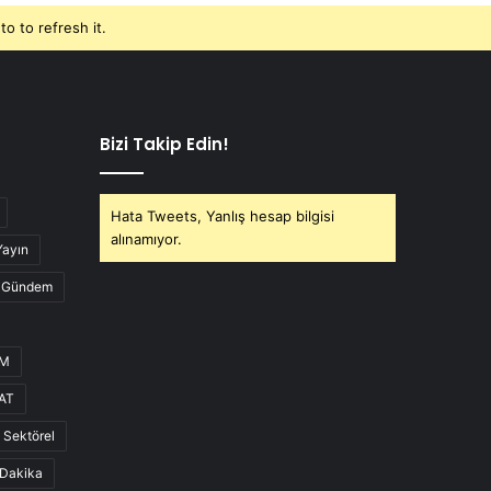
o to refresh it.
Bizi Takip Edin!
Hata Tweets, Yanlış hesap bilgisi
alınamıyor.
Yayın
Gündem
UM
AT
Sektörel
Dakika