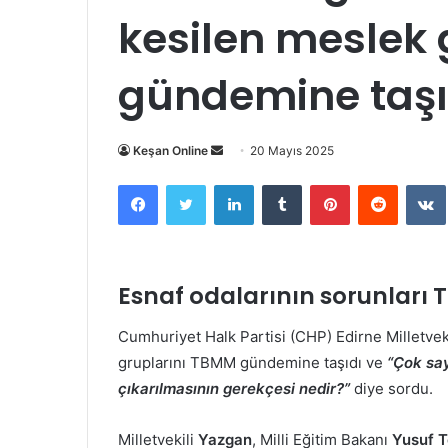
kesilen meslek
gündemine taşı
Bir
Keşan Online
20 Mayıs 2025
e-
Facebook
Twitter
LinkedIn
Tumblr
Pinterest
Reddit
posta
göndermek
Esnaf odalarının sorunları 
Cumhuriyet Halk Partisi (CHP) Edirne Milletvek
gruplarını TBMM gündemine taşıdı ve
“Çok sa
çıkarılmasının gerekçesi nedir?”
diye sordu.
Milletvekili
Yazgan
, Milli Eğitim Bakanı
Yusuf T