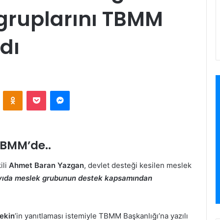
 gruplarını TBMM
dı
VKontakte
Odnoklassniki
Pocket
Messenger
TBMM’de..
ili
Ahmet Baran Yazgan
, devlet desteği kesilen meslek
yıda meslek grubunun destek kapsamından
ekin
’in yanıtlaması istemiyle TBMM Başkanlığı’na yazılı