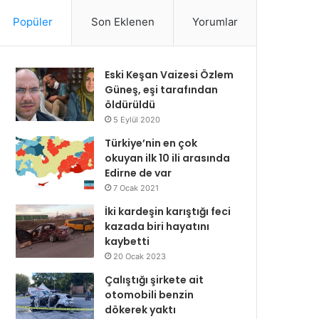
Popüler
Son Eklenen
Yorumlar
Eski Keşan Vaizesi Özlem
Güneş, eşi tarafından
öldürüldü
5 Eylül 2020
Türkiye’nin en çok
okuyan ilk 10 ili arasında
Edirne de var
7 Ocak 2021
İki kardeşin karıştığı feci
kazada biri hayatını
kaybetti
20 Ocak 2023
Çalıştığı şirkete ait
otomobili benzin
dökerek yaktı