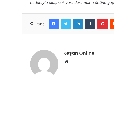
nedeniyle oluşacak yeni durumların önüne geç
Facebook
Twitter
LinkedIn
Tumblr
Pint
Paylaş
Keşan Online
Web
sitesi