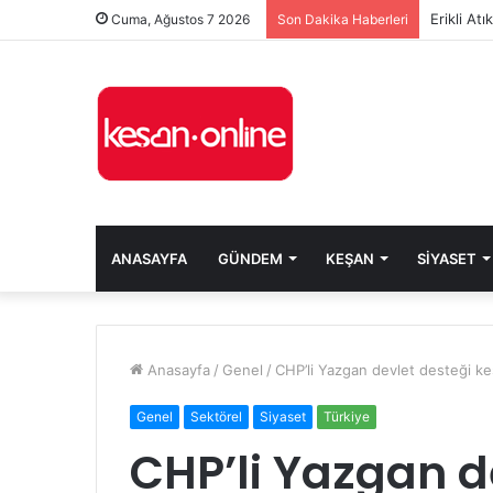
Erikli At
Cuma, Ağustos 7 2026
Son Dakika Haberleri
ANASAYFA
GÜNDEM
KEŞAN
SIYASET
Anasayfa
/
Genel
/
CHP’li Yazgan devlet desteği k
Genel
Sektörel
Siyaset
Türkiye
CHP’li Yazgan d