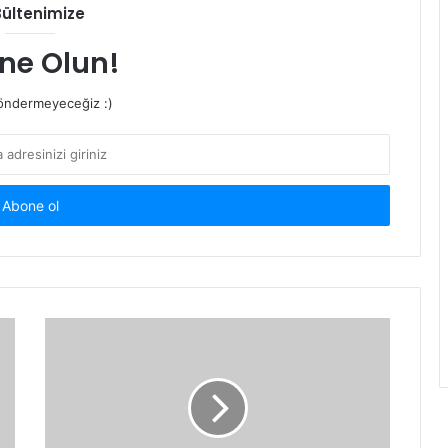
Bültenimize
ne Olun!
ndermeyeceğiz :)