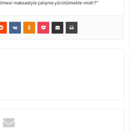
ilmesi maksadıyla çalışma yürütülmekte midir?”
erest
Reddit
VKontakte
Odnoklassniki
Pocket
E-Posta ile paylaş
Yazdır