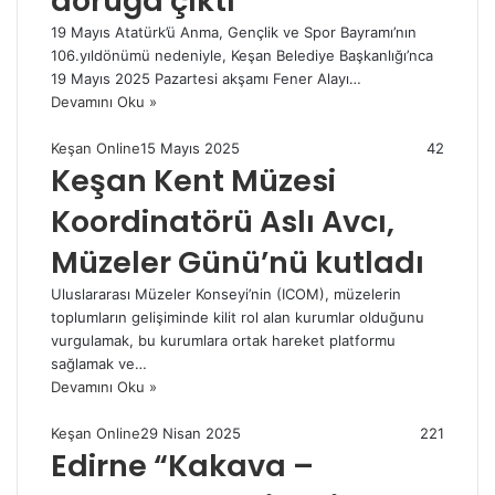
doruğa çıktı
19 Mayıs Atatürk’ü Anma, Gençlik ve Spor Bayramı’nın
106.yıldönümü nedeniyle, Keşan Belediye Başkanlığı’nca
19 Mayıs 2025 Pazartesi akşamı Fener Alayı…
Devamını Oku »
Keşan Online
15 Mayıs 2025
42
Keşan Kent Müzesi
Koordinatörü Aslı Avcı,
Müzeler Günü’nü kutladı
Uluslararası Müzeler Konseyi’nin (ICOM), müzelerin
toplumların gelişiminde kilit rol alan kurumlar olduğunu
vurgulamak, bu kurumlara ortak hareket platformu
sağlamak ve…
Devamını Oku »
Keşan Online
29 Nisan 2025
221
Edirne “Kakava –