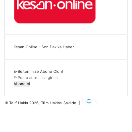
Keşan Online - Son Dakika Haber
E-Bültenimize Abone Olun!
E-
Posta
adresinizi
giriniz
© Telif Hakkı 2026, Tüm Hakları Saklıdır |
Facebook
Twitter
YouTube
Instagram