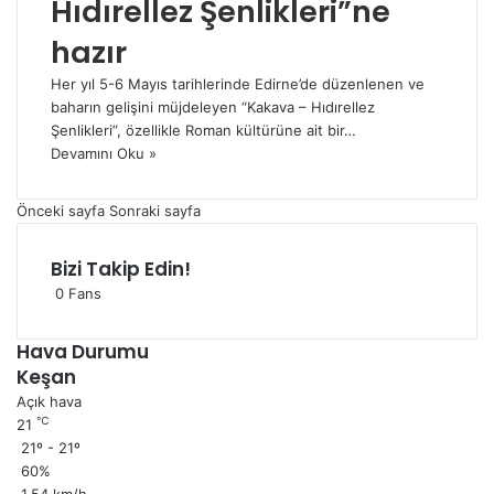
Hıdırellez Şenlikleri”ne
hazır
Her yıl 5-6 Mayıs tarihlerinde Edirne’de düzenlenen ve
baharın gelişini müjdeleyen “Kakava – Hıdırellez
Şenlikleri”, özellikle Roman kültürüne ait bir…
Devamını Oku »
Önceki sayfa
Sonraki sayfa
Bizi Takip Edin!
0
Fans
Hava Durumu
Keşan
Açık hava
℃
21
21º - 21º
60%