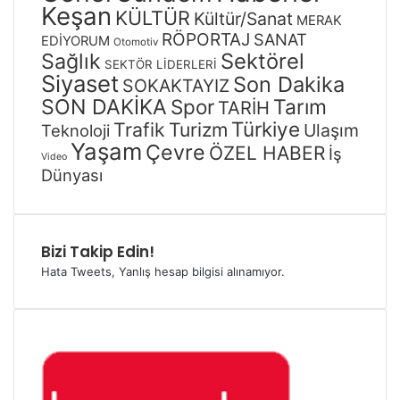
Keşan
KÜLTÜR
Kültür/Sanat
MERAK
RÖPORTAJ
SANAT
EDİYORUM
Otomotiv
Sağlık
Sektörel
SEKTÖR LİDERLERİ
Siyaset
Son Dakika
SOKAKTAYIZ
SON DAKİKA
Spor
Tarım
TARİH
Türkiye
Trafik
Turizm
Ulaşım
Teknoloji
Yaşam
Çevre
ÖZEL HABER
İş
Video
Dünyası
Bizi Takip Edin!
Hata Tweets, Yanlış hesap bilgisi alınamıyor.