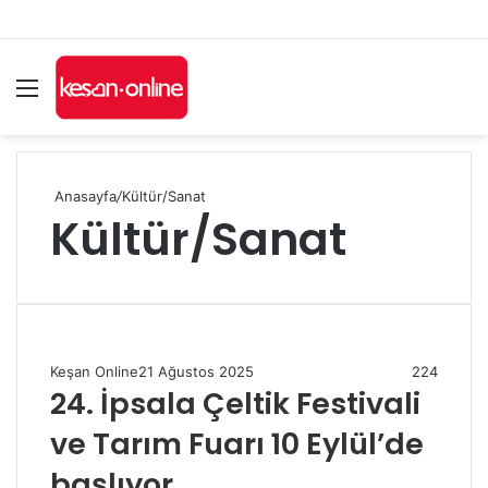
Menü
A
y
...
Anasayfa
/
Kültür/Sanat
Kültür/Sanat
Keşan Online
21 Ağustos 2025
224
24. İpsala Çeltik Festivali
ve Tarım Fuarı 10 Eylül’de
başlıyor