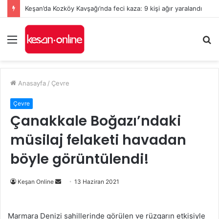
Keşan’da Kozköy Kavşağı’nda feci kaza: 9 kişi ağır yaralandı
Menü
A
y
...
Anasayfa
/
Çevre
Çevre
Çanakkale Boğazı’ndaki
müsilaj felaketi havadan
böyle görüntülendi!
Bir
Keşan Online
13 Haziran 2021
e-
posta
Marmara Denizi sahillerinde görülen ve rüzgarın etkisiyle
göndermek