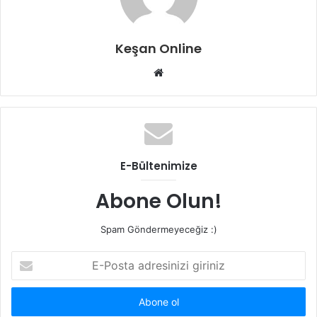
Keşan Online
Web
sitesi
E-Bültenimize
Abone Olun!
Spam Göndermeyeceğiz :)
E-
Posta
adresinizi
giriniz