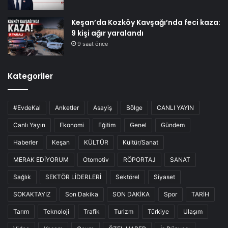
Keşan’da Kozköy Kavşağı’nda feci kaza:
9 kişi ağır yaralandı
9 saat önce
Kategoriler
#EvdeKal
Anketler
Asayiş
Bölge
CANLI YAYIN
Canlı Yayın
Ekonomi
Eğitim
Genel
Gündem
Haberler
Keşan
KÜLTÜR
Kültür/Sanat
MERAK EDİYORUM
Otomotiv
RÖPORTAJ
SANAT
Sağlık
SEKTÖR LİDERLERİ
Sektörel
Siyaset
SOKAKTAYIZ
Son Dakika
SON DAKİKA
Spor
TARİH
Tarım
Teknoloji
Trafik
Turizm
Türkiye
Ulaşım