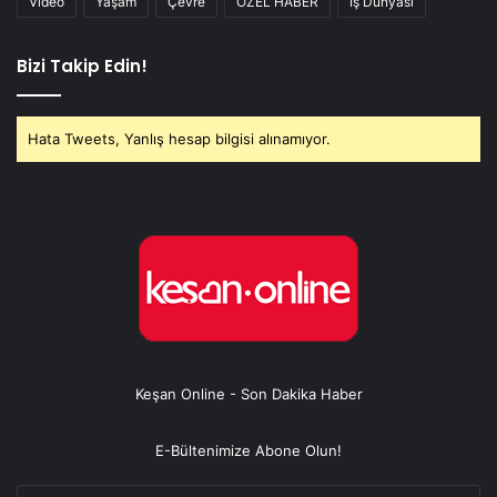
Video
Yaşam
Çevre
ÖZEL HABER
İş Dünyası
Bizi Takip Edin!
Hata Tweets, Yanlış hesap bilgisi alınamıyor.
Keşan Online - Son Dakika Haber
E-Bültenimize Abone Olun!
E-