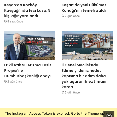
Keşan’da Kozköy
Keşan’da yeni Hükümet
Kavşağı’nda feci kaza: 9
Konağı’nın temeli atıldı
kişi ağır yaralandı
2 gün önce
9 saat önce
Erikli Atık Su Arıtma Tesisi
İl Genel Meclisi’nde
Projesi’ne
Edirne’yi deniz hudut
Cumhurbaşkanlığı onayı
kapısına bir adım daha
yaklaştıran Enez Limanı
2 gün önce
kararı
2 gün önce
The Instagram Access Token is expired, Go to the Theme options