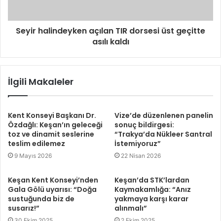
Seyir halindeyken açılan TIR dorsesi üst geçitte
asılı kaldı
İlgili Makaleler
Kent Konseyi Başkanı Dr.
Vize’de düzenlenen panelin
Özdağlı: Keşan’ın geleceği
sonuç bildirgesi:
toz ve dinamit seslerine
“Trakya’da Nükleer Santral
teslim edilemez
İstemiyoruz”
9 Mayıs 2026
22 Nisan 2026
Keşan Kent Konseyi’nden
Keşan’da STK’lardan
Gala Gölü uyarısı: “Doğa
Kaymakamlığa: “Anız
sustuğunda biz de
yakmaya karşı karar
susarız!”
alınmalı”
30 Ekim 2025
2 Ekim 2025