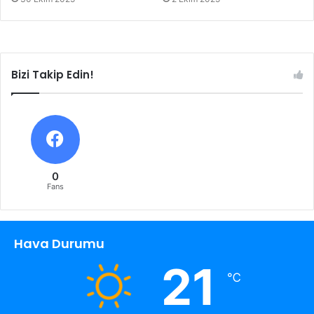
Bizi Takip Edin!
0
Fans
Hava Durumu
21
℃