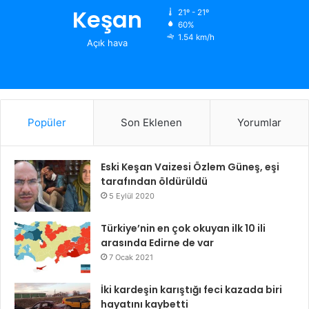
Keşan
21º - 21º
60%
1.54 km/h
Açık hava
Popüler
Son Eklenen
Yorumlar
Eski Keşan Vaizesi Özlem Güneş, eşi
tarafından öldürüldü
5 Eylül 2020
Türkiye’nin en çok okuyan ilk 10 ili
arasında Edirne de var
7 Ocak 2021
İki kardeşin karıştığı feci kazada biri
hayatını kaybetti