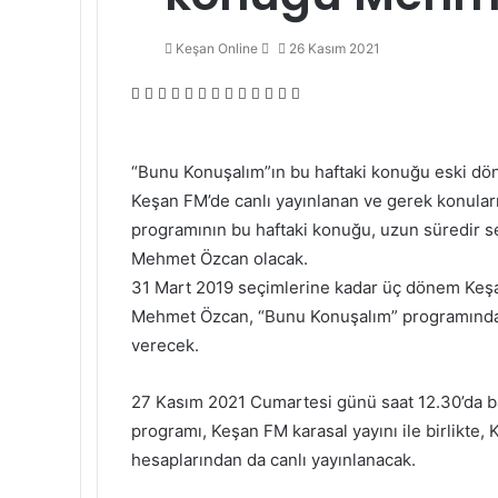
Bir
Keşan Online
26 Kasım 2021
e-
Facebook
Twitter
LinkedIn
Tumblr
Pinterest
Reddit
VKontakte
Odnoklassniki
Pocket
Messenger
Messenger
WhatsApp
Telegram
posta
göndermek
“Bunu Konuşalım”ın bu haftaki konuğu eski d
Keşan FM’de canlı yayınlanan ve gerek konular
programının bu haftaki konuğu, uzun süredir s
Mehmet Özcan olacak.
31 Mart 2019 seçimlerine kadar üç dönem Keşan
Mehmet Özcan, “Bunu Konuşalım” programında s
verecek.
27 Kasım 2021 Cumartesi günü saat 12.30’da b
programı, Keşan FM karasal yayını ile birlikt
hesaplarından da canlı yayınlanacak.