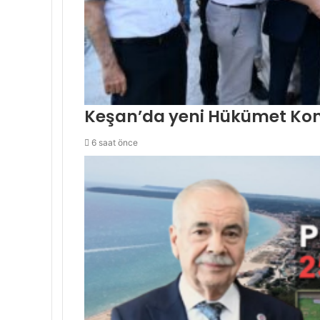
Keşan’da yeni Hükümet Kona
6 saat önce