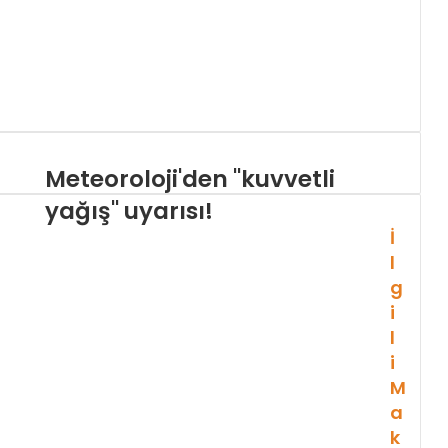
Meteoroloji'den "kuvvetli
yağış" uyarısı!
İ
l
g
i
l
i
M
a
k