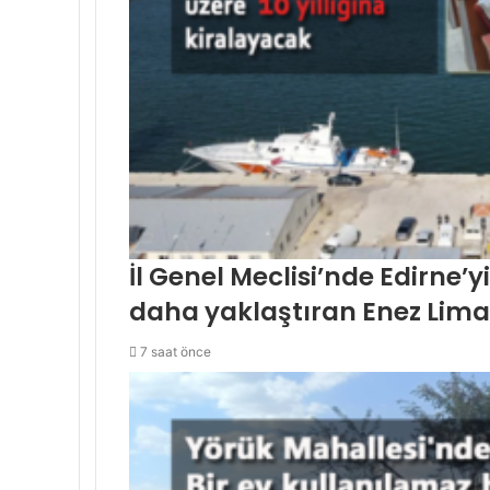
İl Genel Meclisi’nde Edirne’
daha yaklaştıran Enez Lima
7 saat önce