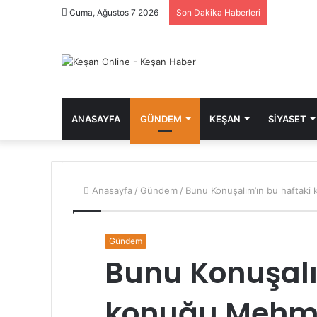
Cuma, Ağustos 7 2026
Son Dakika Haberleri
ANASAYFA
GÜNDEM
KEŞAN
SIYASET
Anasayfa
/
Gündem
/
Bunu Konuşalım’ın bu haftak
Gündem
Bunu Konuşalı
konuğu Mehm