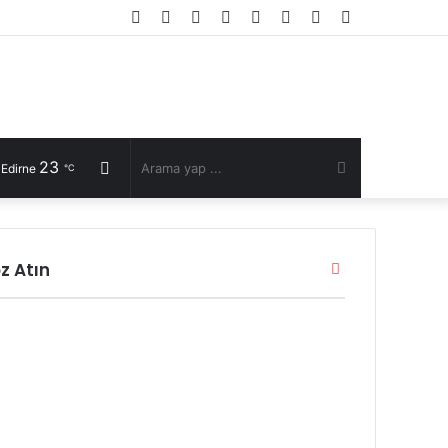
Facebook
Twitter
YouTube
Instagram
RSS
Kayıt
Rastgele
Kenar
Ol
Makale
Bölmesi
23
Rastgele
Arama
 Edirne
℃
Makale
yap
z Atın
Kapalı
...