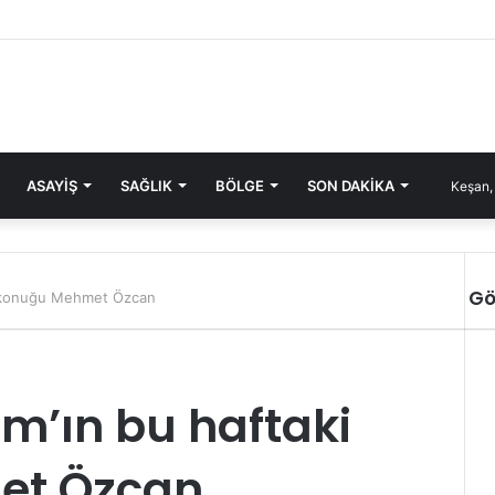
ASAYIŞ
SAĞLIK
BÖLGE
SON DAKIKA
Keşan,
Gö
i konuğu Mehmet Özcan
m’ın bu haftaki
et Özcan