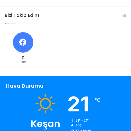
Bizi Takip Edin!
0
Fans
Hava Durumu
21
℃
Keşan
21º - 21º
60%