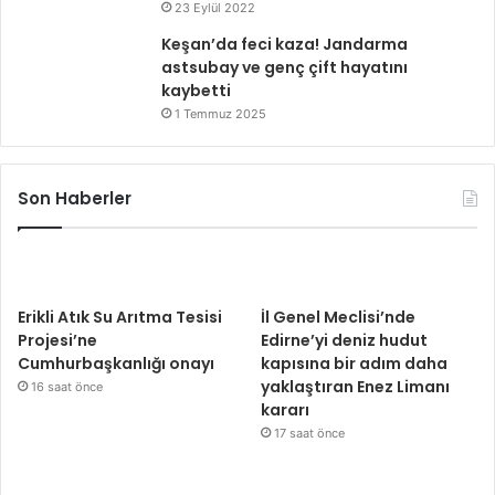
23 Eylül 2022
Keşan’da feci kaza! Jandarma
astsubay ve genç çift hayatını
kaybetti
1 Temmuz 2025
Son Haberler
Erikli Atık Su Arıtma Tesisi
İl Genel Meclisi’nde
Projesi’ne
Edirne’yi deniz hudut
Cumhurbaşkanlığı onayı
kapısına bir adım daha
yaklaştıran Enez Limanı
16 saat önce
kararı
17 saat önce