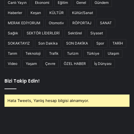
Canlı Yayın
Ekonomi
Eğitim
Genel
Gündem
Haberler
Keşan
KÜLTÜR
Kültür/Sanat
MERAK EDİYORUM
Otomotiv
RÖPORTAJ
SANAT
Sağlık
SEKTÖR LİDERLERİ
Sektörel
Siyaset
SOKAKTAYIZ
Son Dakika
SON DAKİKA
Spor
TARİH
Tarım
Teknoloji
Trafik
Turizm
Türkiye
Ulaşım
Video
Yaşam
Çevre
ÖZEL HABER
İş Dünyası
Bizi Takip Edin!
Hata Tweets, Yanlış hesap bilgisi alınamıyor.