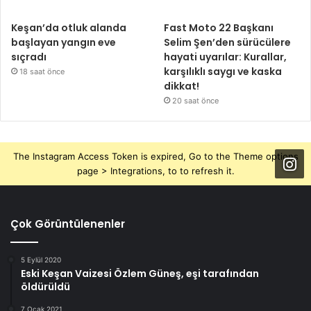
Keşan’da otluk alanda
Fast Moto 22 Başkanı
başlayan yangın eve
Selim Şen’den sürücülere
sıçradı
hayati uyarılar: Kurallar,
karşılıklı saygı ve kaska
18 saat önce
dikkat!
20 saat önce
The Instagram Access Token is expired, Go to the Theme options
page > Integrations, to to refresh it.
Çok Görüntülenenler
5 Eylül 2020
Eski Keşan Vaizesi Özlem Güneş, eşi tarafından
öldürüldü
7 Ocak 2021