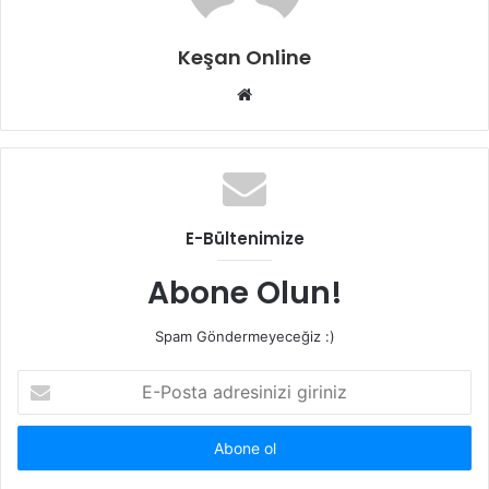
Keşan Online
Web
sitesi
E-Bültenimize
Abone Olun!
Spam Göndermeyeceğiz :)
E-
Posta
adresinizi
giriniz