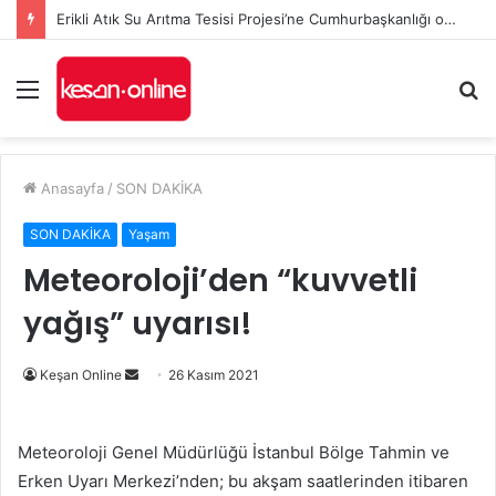
Erikli Atık Su Arıtma Tesisi Projesi’ne Cumhurbaşkanlığı onayı
Menü
A
y
...
Anasayfa
/
SON DAKİKA
SON DAKİKA
Yaşam
Meteoroloji’den “kuvvetli
yağış” uyarısı!
Bir
Keşan Online
26 Kasım 2021
e-
posta
Meteoroloji Genel Müdürlüğü İstanbul Bölge Tahmin ve
göndermek
Erken Uyarı Merkezi’nden; bu akşam saatlerinden itibaren