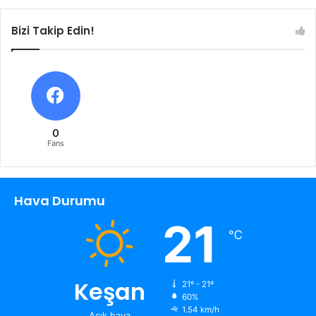
Bizi Takip Edin!
0
Fans
Hava Durumu
21
℃
Keşan
21º - 21º
60%
1.54 km/h
Açık hava