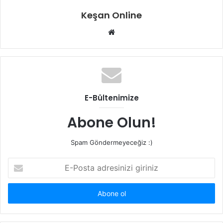
Keşan Online
Web
sitesi
E-Bültenimize
Abone Olun!
Spam Göndermeyeceğiz :)
E-
Posta
adresinizi
giriniz