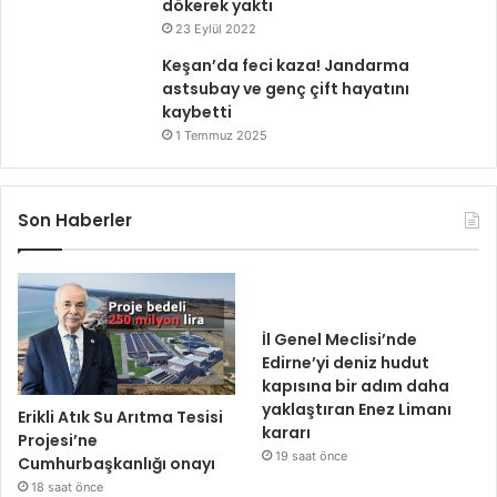
dökerek yaktı
23 Eylül 2022
Keşan’da feci kaza! Jandarma
astsubay ve genç çift hayatını
kaybetti
1 Temmuz 2025
Son Haberler
İl Genel Meclisi’nde
Edirne’yi deniz hudut
kapısına bir adım daha
yaklaştıran Enez Limanı
Erikli Atık Su Arıtma Tesisi
kararı
Projesi’ne
19 saat önce
Cumhurbaşkanlığı onayı
18 saat önce