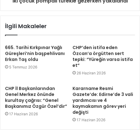
İki çocuk pompalı tüfekle gezerken yakalandı
İlgili Makaleler
665. Tarihi Kırkpınar Yağlı
CHP’den istifa eden
Güreşleri’nin başpehlivanı
Özcan’a örgütten sert
Erkan Taş oldu
tepki: “Yüreğin varsa istifa
et”
5 Temmuz 2026
26 Haziran 2026
CHP İl Başkanlarından
Kararname Resmi
Genel Merkez önünde
Gazete’de: Edirne’de 3 vali
kurultay çağrısı: “Genel
yardımcısı ve 4
Başkanımız Özgür Özel’dir”
kaymakamın görev yeri
değişti
17 Haziran 2026
17 Haziran 2026