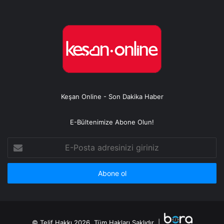
Keşan Online - Son Dakika Haber
E-Bültenimize Abone Olun!
E-
Posta
adresinizi
giriniz
© Telif Hakkı 2026, Tüm Hakları Saklıdır |