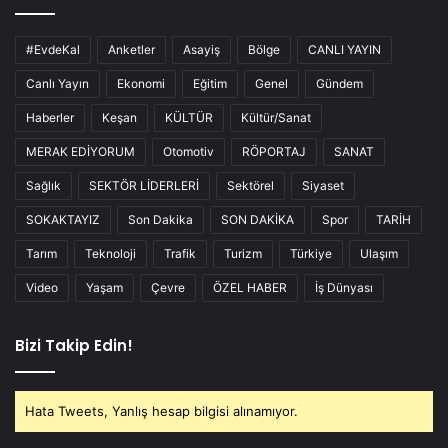
#EvdeKal
Anketler
Asayiş
Bölge
CANLI YAYIN
Canlı Yayın
Ekonomi
Eğitim
Genel
Gündem
Haberler
Keşan
KÜLTÜR
Kültür/Sanat
MERAK EDİYORUM
Otomotiv
RÖPORTAJ
SANAT
Sağlık
SEKTÖR LİDERLERİ
Sektörel
Siyaset
SOKAKTAYIZ
Son Dakika
SON DAKİKA
Spor
TARİH
Tarım
Teknoloji
Trafik
Turizm
Türkiye
Ulaşım
Video
Yaşam
Çevre
ÖZEL HABER
İş Dünyası
Bizi Takip Edin!
Hata Tweets, Yanlış hesap bilgisi alınamıyor.