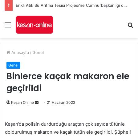
Erikli Atık Su Arıtma Tesisi Projesi’ne Cumhurbaşkanlığı onayı
Menü
A
y
...
Anasayfa
/
Genel
Genel
Binlerce kaçak makaron ele
geçirildi
Bir
Keşan Online
21 Haziran 2022
e-
posta
Keşan’da polisin durdurduğu araçtan çok sayıda tütünle
göndermek
doldurulmuş makaron ve kaçak tütün ele geçirildi. Şüpheli