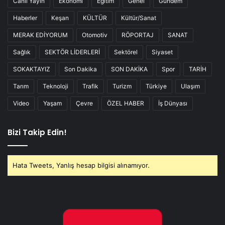
Canlı Yayın
Ekonomi
Eğitim
Genel
Gündem
Haberler
Keşan
KÜLTÜR
Kültür/Sanat
MERAK EDİYORUM
Otomotiv
RÖPORTAJ
SANAT
Sağlık
SEKTÖR LİDERLERİ
Sektörel
Siyaset
SOKAKTAYIZ
Son Dakika
SON DAKİKA
Spor
TARİH
Tarım
Teknoloji
Trafik
Turizm
Türkiye
Ulaşım
Video
Yaşam
Çevre
ÖZEL HABER
İş Dünyası
Bizi Takip Edin!
Hata Tweets, Yanlış hesap bilgisi alınamıyor.