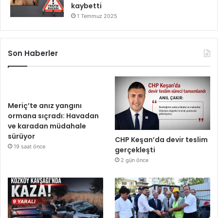
kaybetti
1 Temmuz 2025
Son Haberler
Meriç’te anız yangını
ormana sıçradı: Havadan
ve karadan müdahale
sürüyor
CHP Keşan’da devir teslim
19 saat önce
gerçekleşti
2 gün önce