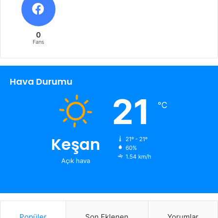
0
Fans
Hava Durumu
21
℃
Keşan
21º - 21º
60%
1.54 km/h
Açık hava
Popüler
Son Eklenen
Yorumlar