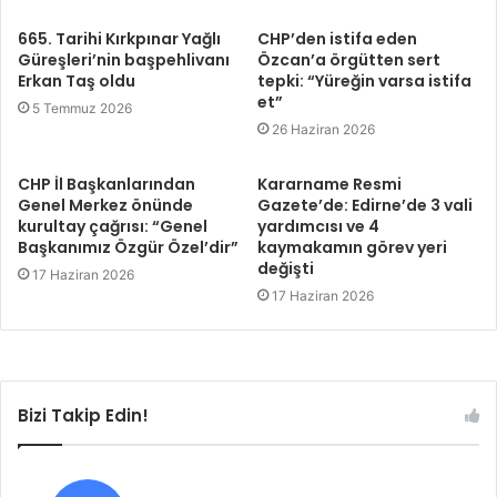
665. Tarihi Kırkpınar Yağlı
CHP’den istifa eden
Güreşleri’nin başpehlivanı
Özcan’a örgütten sert
Erkan Taş oldu
tepki: “Yüreğin varsa istifa
et”
5 Temmuz 2026
26 Haziran 2026
CHP İl Başkanlarından
Kararname Resmi
Genel Merkez önünde
Gazete’de: Edirne’de 3 vali
kurultay çağrısı: “Genel
yardımcısı ve 4
Başkanımız Özgür Özel’dir”
kaymakamın görev yeri
değişti
17 Haziran 2026
17 Haziran 2026
Bizi Takip Edin!