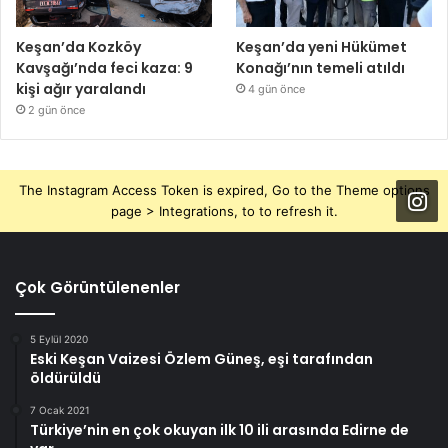
Keşan’da Kozköy
Keşan’da yeni Hükümet
Kavşağı’nda feci kaza: 9
Konağı’nın temeli atıldı
kişi ağır yaralandı
4 gün önce
2 gün önce
The Instagram Access Token is expired, Go to the Theme options
page > Integrations, to to refresh it.
Çok Görüntülenenler
5 Eylül 2020
Eski Keşan Vaizesi Özlem Güneş, eşi tarafından
öldürüldü
7 Ocak 2021
Türkiye’nin en çok okuyan ilk 10 ili arasında Edirne de