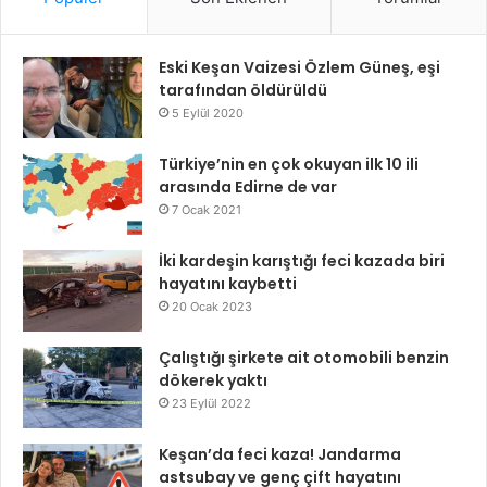
Eski Keşan Vaizesi Özlem Güneş, eşi
tarafından öldürüldü
5 Eylül 2020
Türkiye’nin en çok okuyan ilk 10 ili
arasında Edirne de var
7 Ocak 2021
İki kardeşin karıştığı feci kazada biri
hayatını kaybetti
20 Ocak 2023
Çalıştığı şirkete ait otomobili benzin
dökerek yaktı
23 Eylül 2022
Keşan’da feci kaza! Jandarma
astsubay ve genç çift hayatını