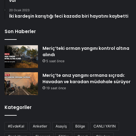
var
20 Ocak 2023
İki kardeşin karıştığı feci kazada biri hayatını kaybetti
Son Haberler
Meriç’teki orman yangını kontrol altına
alındı
5 saat önce
Meriç’te anız yangını ormana sıçradı:
Havadan ve karadan müdahale sürüyor
19 saat önce
Kategoriler
#EvdeKal
Anketler
Asayiş
Bölge
CANLI YAYIN