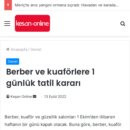
Meriç’te anız yangını ormana sıçradı: Havadan ve karadan müdahale sürüyor
Menü
A
y
...
Anasayfa
/
Genel
Genel
Berber ve kuaförlere 1
günlük tatil kararı
Bir
Keşan Online
13 Eylül 2022
e-
posta
Berber, kuaför ve güzellik salonları 1 Ekim’den itibaren
göndermek
haftanın bir günü kapalı olacak. Buna göre, berber, kuaför