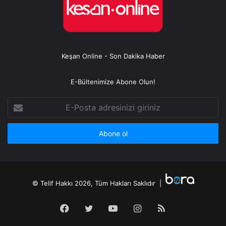
Keşan Online - Son Dakika Haber
E-Bültenimize Abone Olun!
E-
Posta
adresinizi
giriniz
© Telif Hakkı 2026, Tüm Hakları Saklıdır |
Facebook
Twitter
YouTube
Instagram
RSS